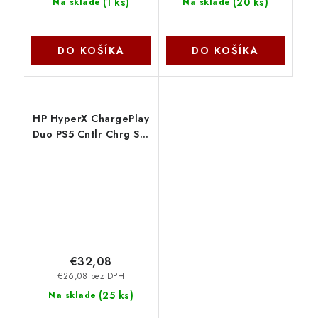
(
1 ks
)
(
20 ks
)
Na sklade
Na sklade
DO KOŠÍKA
DO KOŠÍKA
HP HyperX ChargePlay
Duo PS5 Cntlr Chrg Stn
51P68AA HYPERX
€32,08
€26,08 bez DPH
(
25 ks
)
Na sklade