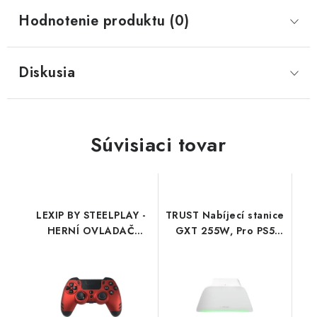
Hodnotenie produktu (0)
Diskusia
Súvisiaci tovar
LEXIP BY STEELPLAY -
TRUST Nabíjecí stanice
HERNÍ OVLADAČ
GXT 255W, Pro PS5
BEZDRÁTOVÝ,
Ovladače, bílá 25560
PC/PLAYSTATION 4,
Trust
ČERVENÝ
JVAMUL00154 Pixminds