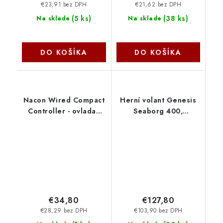
€23,91 bez DPH
€21,62 bez DPH
(
5 ks
)
(
38 ks
)
Na sklade
Na sklade
DO KOŠÍKA
DO KOŠÍKA
Nacon Wired Compact
Herní volant Genesis
Controller - ovladač
Seaborg 400,
pro PlayStation 4 -
multiplatformní pro
camo green
PC,PS4,PS3,Xbox One,
PS4OFCPADCAMGREEN
Xbox 360,N Switch
NGK-1567
€34,80
€127,80
€28,29 bez DPH
€103,90 bez DPH