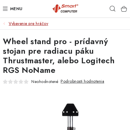
Prejsť
Hľad
na
obsah
Vybavenie pre hráčov
NOTEBOOKY
Wheel stand pro - prídavný
MOBILNÉ ZARIADENIA
stojan pre radiacu páku
PC A KOMPONENTY
Thrustmaster, alebo Logitech
RGS NoName
PERIFÉRIE
Podrobnosti hodnotenia
Neohodnotené
TLAČIARNE
SIETE
ELEKTRONIKA