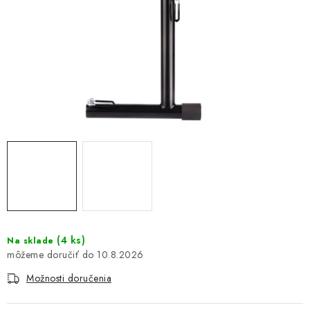
DOMÁCNOSŤ
: DOBRÁ CENA
: PREDAJŇA ZV
: OBĽÚBENÉ PRODUKTY
: TOP PRODUKTY
: NOVÉ PRODUKTY
ZNAČKY
(
4 ks
)
Na sklade
10.8.2026
Obchodné podmienky
Ochrana osobných údajov
Moja objednávka
Odstúpenie od zmluvy
Možnosti doručenia
Formuláre na stiahnutie
Napíšte nám