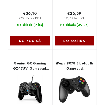
€36,10
€26,59
€29,35 bez DPH
€21,62 bez DPH
(
9 ks
)
(
39 ks
)
Na sklade
Na sklade
DO KOŠÍKA
DO KOŠÍKA
Genius GX Gaming
iPega 9078 Bluetooth
GX-17UV, Gamepad,
Gamepad
drátový, vibrační, pro
Android/PC/Android
PC a PS3, USB, černý
TV Black
31610001400
303276759260
NoName