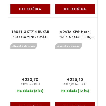
DO KOŠÍKA
DO KOŠÍKA
TRUST GXT714 RUYAB
ADATA XPG Herní
ECO GAMING CHAIR
židle NEXUS PLUS,
modrá 25131 Trust
červená NEXUS PLUS-
Atypická doprava
Atypická doprava
RDCWW
€233,70
€225,10
€190 bez DPH
€183,01 bez DPH
(
5 ks
)
(
12 ks
)
Na sklade
Na sklade