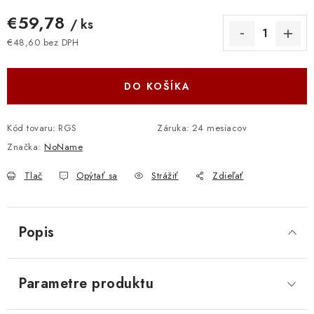
€59,78
/ ks
€48,60 bez DPH
Jednotková cena:
DO KOŠÍKA
Kód tovaru:
RGS
Záruka
:
24 mesiacov
Značka:
NoName
Tlač
Opýtať sa
Strážiť
Zdieľať
Popis
Parametre produktu