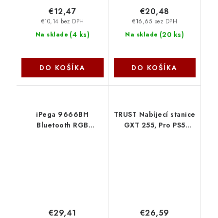
€12,47
€20,48
€10,14 bez DPH
€16,65 bez DPH
(
4 ks
)
(
20 ks
)
Na sklade
Na sklade
DO KOŠÍKA
DO KOŠÍKA
iPega 9666BH
TRUST Nabíjecí stanice
Bluetooth RGB
GXT 255, Pro PS5
Gamepad pre
Ovladače, černá 25552
Android/iOS/PS3/PS4/PC/N-
Trust
Switch White
6974363712372
NoName
€29,41
€26,59