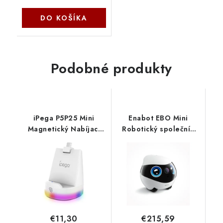
DO KOŠÍKA
Podobné produkty
iPega P5P25 Mini
Enabot EBO Mini
Magnetický Nabíjací
Robotický společník
Stojan pre Playstation
WH287310
Portal Remote Player
White 6974363711887
NoName
€11,30
€215,59