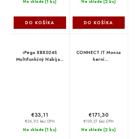
(
1 ks
)
(
2 ks
)
Na sklade
Na sklade
DO KOŠÍKA
DO KOŠÍKA
iPega XBX024S
CONNECT IT Monza
Multifunkčný Nabíjací
herní
RGB Stojan s
sedák,nastavitelný,
Chladením pre Xbox
otočný, ŠEDÁ CGC-
6974363711207
2500-GY Connect IT
NoName
€33,11
€171,30
€26,92 bez DPH
€139,27 bez DPH
(
1 ks
)
(
2 ks
)
Na sklade
Na sklade