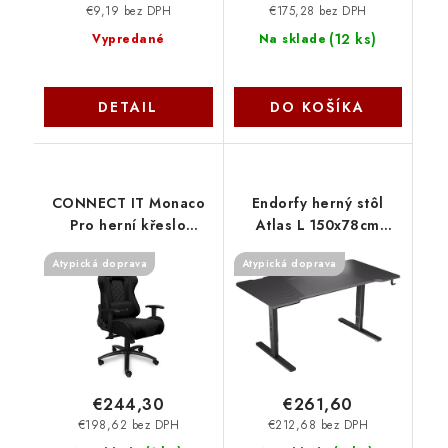
€9,19 bez DPH
€175,28 bez DPH
(
12 ks
)
Vypredané
Na sklade
DETAIL
DO KOŠÍKA
CONNECT IT Monaco
Endorfy herný stôl
Pro herní křeslo
Atlas L 150x78cm
látkové, černé CGC-
EY8E003
Atypická doprava
Atypická doprava
1200-BK Connect IT
€244,30
€261,60
€198,62 bez DPH
€212,68 bez DPH