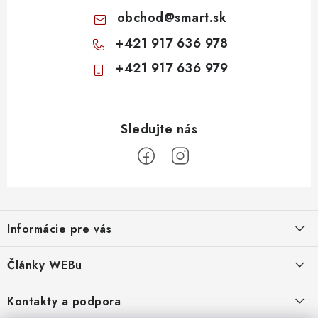
obchod
@
smart.sk
+421 917 636 978
+421 917 636 979
Z
á
Informácie pre vás
p
ä
Obchodné podmienky
Články WEBu
t
Ochrana osobných údajov
i
Dôležité oznamy
Kontakty a podpora
16.6.2026
e
Moja objednávka