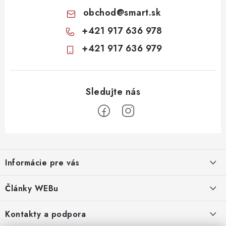
obchod
@
smart.sk
+421 917 636 978
+421 917 636 979
Z
á
Informácie pre vás
p
ä
Obchodné podmienky
Články WEBu
t
Ochrana osobných údajov
i
Dôležité oznamy
Kontakty a podpora
16.6.2026
e
Moja objednávka