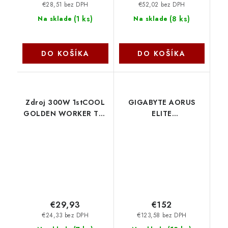
€28,51 bez DPH
€52,02 bez DPH
(
1 ks
)
(
8 ks
)
Na sklade
Na sklade
DO KOŠÍKA
DO KOŠÍKA
Zdroj 300W 1stCOOL
GIGABYTE AORUS
GOLDEN WORKER TFX
ELITE
300 88+ TFX-300W
P1000W/1000W/ATX
1stCool
3.1/80PLUS
Platinum/Modular/Retail
GP-AE1000PM PG5
Gigabyte
€29,93
€152
€24,33 bez DPH
€123,58 bez DPH