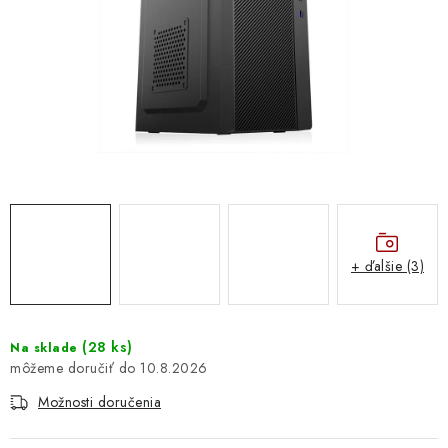
DOMÁCNOSŤ
: DOBRÁ CENA
: PREDAJŇA ZV
: OBĽÚBENÉ PRODUKTY
: TOP PRODUKTY
: NOVÉ PRODUKTY
+ ďalšie (3)
ZNAČKY
(
28 ks
)
Na sklade
10.8.2026
Obchodné podmienky
Ochrana osobných údajov
Moja objednávka
Odstúpenie od zmluvy
Možnosti doručenia
Formuláre na stiahnutie
Napíšte nám