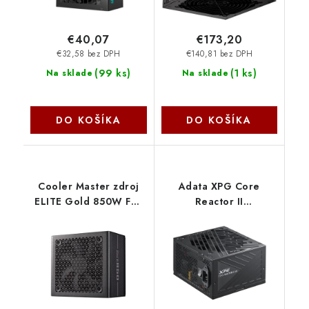
€40,07
€173,20
€32,58 bez DPH
€140,81 bez DPH
(
99 ks
)
(
1 ks
)
Na sklade
Na sklade
DO KOŠÍKA
DO KOŠÍKA
Cooler Master zdroj
Adata XPG Core
ELITE Gold 850W FM,
Reactor II
120mm, Plně
VE/850W/ATX/80PLUS
modulární, 80 Plus
Gold/Modular/Retail
Gold, ATX 3.1 MPX-
COREREACTORIIVE850G-
8505-AFAG-BEU
BKCEU ADATA
CoolerMaster