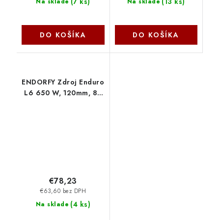
(
7 ks
)
(
13 ks
)
Na sklade
Na sklade
DO KOŠÍKA
DO KOŠÍKA
ENDORFY Zdroj Enduro
L6 650 W, 120mm, 80
Plus Gold EY7A019
Endorfy
€78,23
€63,60 bez DPH
(
4 ks
)
Na sklade