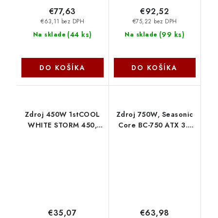
€77,63
€92,52
€63,11 bez DPH
€75,22 bez DPH
(
44 ks
)
(
99 ks
)
Na sklade
Na sklade
DO KOŠÍKA
DO KOŠÍKA
Zdroj 450W 1stCOOL
Zdroj 750W, Seasonic
WHITE STORM 450,
Core BC-750 ATX 3.1
účinnosť 85+, bulk
Bronze SRP-CBC751-
ATX-450A-12-85
A5A51JF
1stCool
€35,07
€63,98