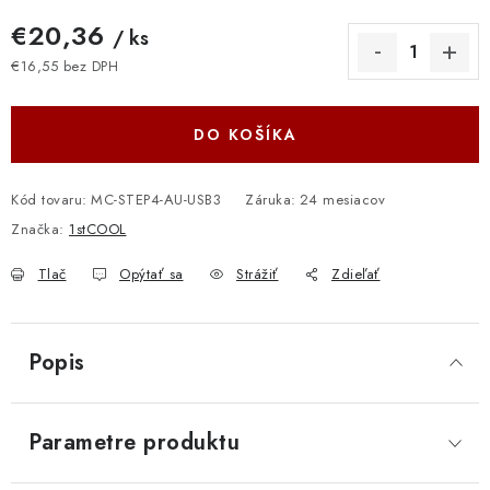
€20,36
/ ks
€16,55 bez DPH
Jednotková cena:
DO KOŠÍKA
Kód tovaru:
MC-STEP4-AU-USB3
Záruka
:
24 mesiacov
Značka:
1stCOOL
Tlač
Opýtať sa
Strážiť
Zdieľať
Popis
Parametre produktu