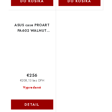
DO KOŠÍKA
DO KOŠÍKA
ASUS case PROART
PA602 WALNUT
WOOD RETRO TG, Mid
Tower, průhledná
bočnice, hnědá
90DC00J8-B09000
Asus
€256
€208,13 bez DPH
Vypredané
DETAIL