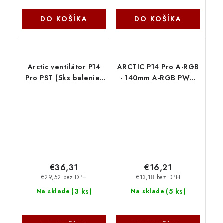
DO KOŠÍKA
DO KOŠÍKA
Arctic ventilátor P14
ARCTIC P14 Pro A-RGB
Pro PST (5ks balenie)
- 140mm A-RGB PWM
ACFAN00319A Arctic
ventilátor s
Cooling
rozdeľovačom káblov
ACFAN00315A Arctic
Cooling
€36,31
€16,21
€29,52 bez DPH
€13,18 bez DPH
(
3 ks
)
(
5 ks
)
Na sklade
Na sklade