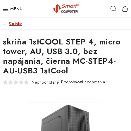
Prejsť
Hľad
na
obsah
Skrinky
NOTEBOOKY
skriňa 1stCOOL STEP 4, micro
MOBILNÉ ZARIADENIA
tower, AU, USB 3.0, bez
PC A KOMPONENTY
napájania, čierna MC-STEP4-
AU-USB3 1stCool
PERIFÉRIE
Podrobnosti hodnotenia
Neohodnotené
TLAČIARNE
SIETE
ELEKTRONIKA