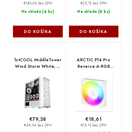
€185,04 bez DPH
€25,15 bez DPH
(
4 ks
)
(
8 ks
)
Na sklade
Na sklade
DO KOŠÍKA
DO KOŠÍKA
1stCOOL MiddleTower
ARCTIC P14 Pro
Wind Storm White, E-
Reverse A-RGB
ATX, USB3.0 + set 4x
(White) - ventilátor do
ARGB fan ML-
PC 140mm 4pin PWM
WSTORM-W-ARGB
PST reverzný design
1stCool
ACFAN00324A Arctic
Cooling
€79,38
€18,61
€64,54 bez DPH
€15,13 bez DPH