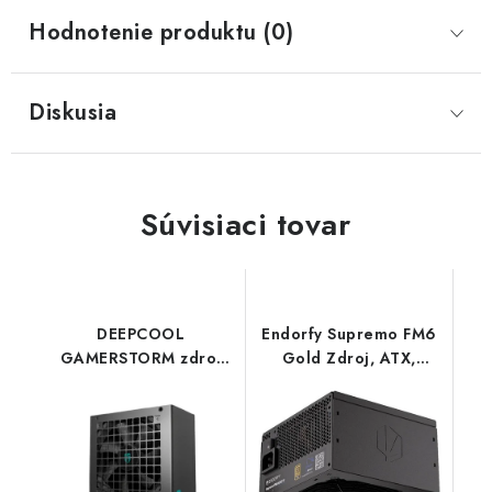
Hodnotenie produktu (0)
Diskusia
Súvisiaci tovar
DEEPCOOL
Endorfy Supremo FM6
GAMERSTORM zdroj
Gold Zdroj, ATX,
550W PF550X, 120mm,
1000W, aktivní PFC,
80+ Bronze, černá R-
120mm ventilátor,
PF550X-HD0B-JGEU
odpojitelné kabely,
Deepcool
80PLUS Gold EY7A011