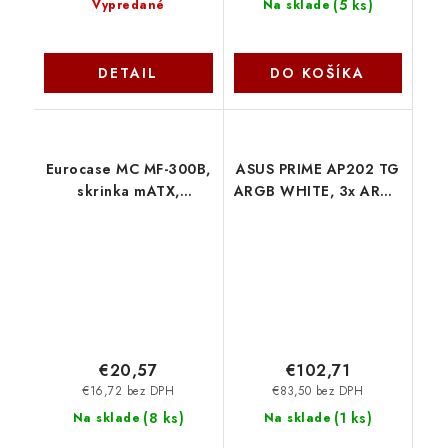
(
5 ks
)
Vypredané
Na sklade
DETAIL
DO KOŠÍKA
Eurocase MC MF-300B,
ASUS PRIME AP202 TG
skrinka mATX,
ARGB WHITE, 3x ARGB
2xUSB3.0, čierna
fan, mATX, USB-C,
biela 90DC00P3-
B19000 Asus
€20,57
€102,71
€16,72 bez DPH
€83,50 bez DPH
(
8 ks
)
(
1 ks
)
Na sklade
Na sklade