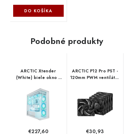
DO KOŠÍKA
Podobné produkty
ARCTIC Xtender
ARCTIC P12 Pro PST -
(White) biele okno s
120mm PWM ventilátor
GPU ACPCC00017A
s rozdeľovačom káblov
Arctic Cooling
(balenie po 5 kusoch)
ACFAN00307A Arctic
Cooling
€227,60
€30,93