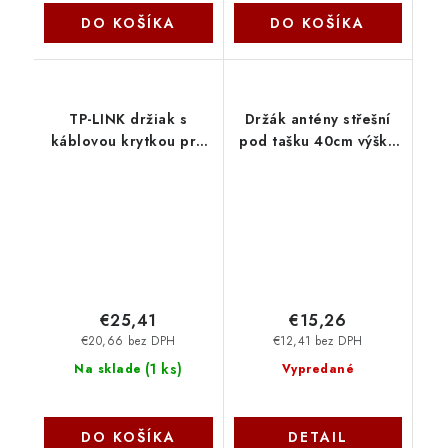
DO KOŠÍKA
DO KOŠÍKA
TP-LINK držiak s
Držák antény střešní
káblovou krytkou pre
pod tašku 40cm výška
kamery VIGI Bullet
DPT400P35P550 OEM
C345/C355/C385/S385
na stenu a strop, biely
D-VIGIB74-C OEM
€25,41
€15,26
€20,66 bez DPH
€12,41 bez DPH
(
1 ks
)
Na sklade
Vypredané
DO KOŠÍKA
DETAIL