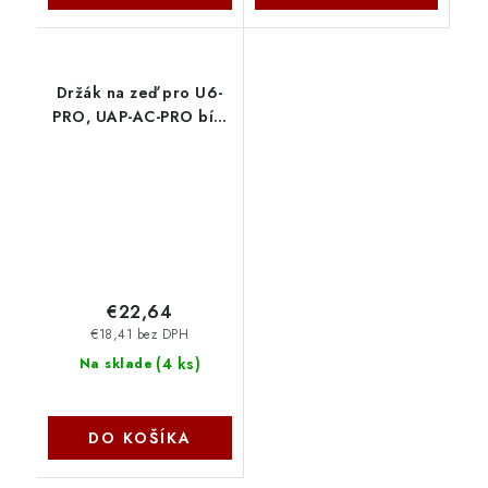
Držák na zeď pro U6-
PRO, UAP-AC-PRO bílý
D-U6-P OEM
€22,64
€18,41 bez DPH
(
4 ks
)
Na sklade
DO KOŠÍKA