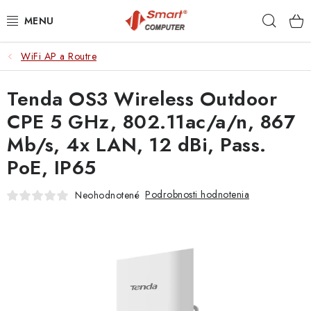
Prejsť
Hľad
na
obsah
WiFi AP a Routre
NOTEBOOKY
Tenda OS3 Wireless Outdoor
MOBILNÉ ZARIADENIA
CPE 5 GHz, 802.11ac/a/n, 867
PC A KOMPONENTY
Mb/s, 4x LAN, 12 dBi, Pass.
PoE, IP65
PERIFÉRIE
Podrobnosti hodnotenia
Neohodnotené
TLAČIARNE
SIETE
ELEKTRONIKA