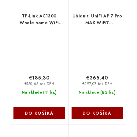
TP-Link AC1300
Ubiquiti UniFi AP 7 Pro
Whole-home WiFi
MAX WiFi7
System Deco M5(3-
(688/8600/5765Mbps)
Pack), 2xGb TP-link
U7-PRO-MAX
€185,30
€365,40
€150,65 bez DPH
€297,07 bez DPH
(
11 ks
)
(
83 ks
)
Na sklade
Na sklade
DO KOŠÍKA
DO KOŠÍKA