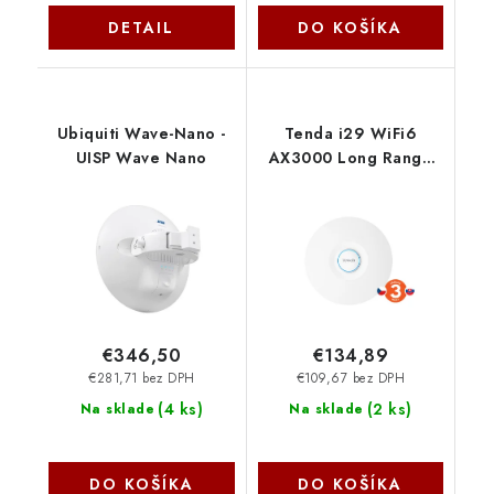
DETAIL
DO KOŠÍKA
Ubiquiti Wave-Nano -
Tenda i29 WiFi6
UISP Wave Nano
AX3000 Long Range
AP 2976 Mb/s, 2x
GLAN, 11x SSID, VLAN,
aktívny PoE,
stena/strop 75011953
€346,50
€134,89
€281,71 bez DPH
€109,67 bez DPH
(
4 ks
)
(
2 ks
)
Na sklade
Na sklade
DO KOŠÍKA
DO KOŠÍKA