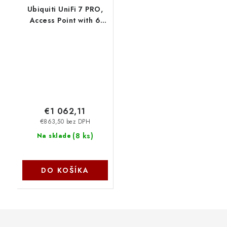
Ubiquiti UniFi 7 PRO,
Access Point with 6
GHz support, 2.5 GbE
uplink, and 9.3 Gbps
over-the-air speed. - 5
pack U7-Pro-5
€1 062,11
€863,50 bez DPH
(
8 ks
)
Na sklade
DO KOŠÍKA