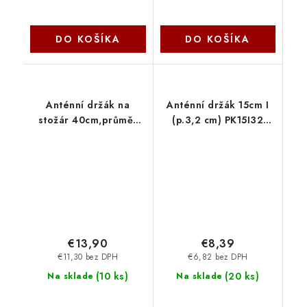
DO KOŠÍKA
DO KOŠÍKA
Anténní držák na
Anténní držák 15cm I
stožár 40cm,průměr
(p.3,2 cm) PK15I32
42mm-přísl. PK40S42
OEM
OEM
€13,90
€8,39
€11,30 bez DPH
€6,82 bez DPH
(
10 ks
)
(
20 ks
)
Na sklade
Na sklade