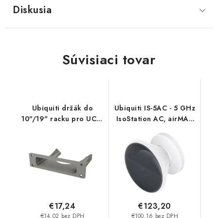
Diskusia
Súvisiaci tovar
Ubiquiti držák do
Ubiquiti IS-5AC - 5 GHz
10"/19" racku pro UCK-
IsoStation AC, airMAX
G2-PLUS Cloud key -
AC, 45°
plastový D-CKG2+
€17,24
€123,20
€14,02 bez DPH
€100,16 bez DPH