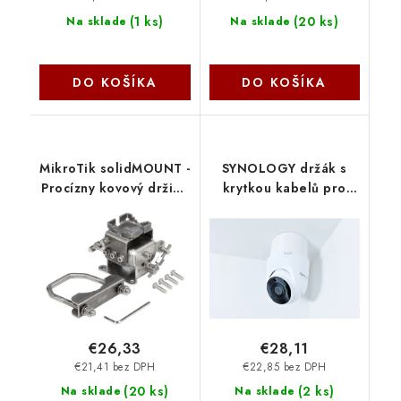
(
1 ks
)
(
20 ks
)
Na sklade
Na sklade
DO KOŠÍKA
DO KOŠÍKA
MikroTik solidMOUNT -
SYNOLOGY držák s
Procízny kovový držiak
krytkou kabelů pro
pre LHG jednotky
kamery TC500 na stěnu
a strop, bílý D-STC500-
C TP-link
€26,33
€28,11
€21,41 bez DPH
€22,85 bez DPH
(
20 ks
)
(
2 ks
)
Na sklade
Na sklade