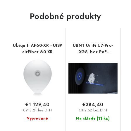
Podobné produkty
Ubiquiti AF60-XR - UISP
UBNT UniFi U7-Pro-
airFiber 60 XR
XGS, bez PoE
adaptéru, černá U7-
Pro-XGS-B Ubiquiti
€1 129,40
€384,40
€918,21 bez DPH
€312,52 bez DPH
(
11 ks
)
Vypredané
Na sklade