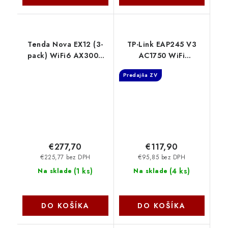
Tenda Nova EX12 (3-
TP-Link EAP245 V3
pack) WiFi6 AX3000
AC1750 WiFi
Mesh Gigabit systém,
Ceiling/Wall Mount AP
Predajňa ZV
9xGLAN/GWAN,
Omada SDN TP-link
WPA3, VPN, SMART CZ
aplikácie 75012003
€277,70
€117,90
€225,77 bez DPH
€95,85 bez DPH
(
1 ks
)
(
4 ks
)
Na sklade
Na sklade
DO KOŠÍKA
DO KOŠÍKA