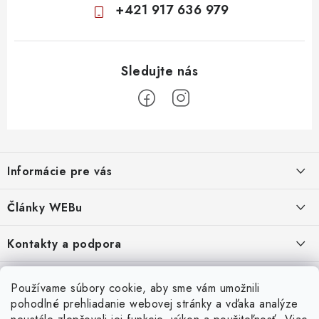
+421 917 636 979
Z
á
Informácie pre vás
p
ä
Obchodné podmienky
Články WEBu
t
Ochrana osobných údajov
i
Dôležité oznamy
Kontakty a podpora
16.6.2026
e
Moja objednávka
Predajňa a sídlo spoločnosti
Servisné služby
Odstúpenie od zmluvy
Nákup na splátky
Používame súbory cookie, aby sme vám umožnili
2.8.2022
23.10.2022
pohodlné prehliadanie webovej stránky a vďaka analýze
Formuláre na stiahnutie
Servis a služby pre Vás
Doprava - UPS
Doprava - Packeta
Splátky - Home Credit