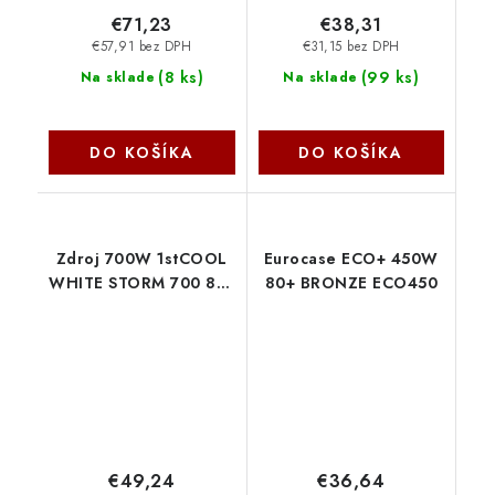
€71,23
€38,31
€57,91 bez DPH
€31,15 bez DPH
(
8 ks
)
(
99 ks
)
Na sklade
Na sklade
DO KOŠÍKA
DO KOŠÍKA
Zdroj 700W 1stCOOL
Eurocase ECO+ 450W
WHITE STORM 700 85+
80+ BRONZE ECO450
EVO modular, 14cm fan
ATX-700A-14-85
1stCool
€49,24
€36,64