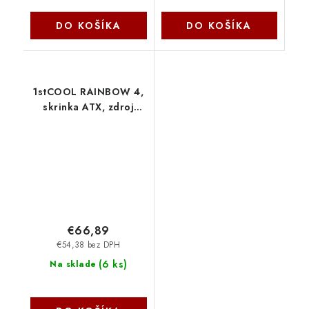
DO KOŠÍKA
DO KOŠÍKA
1stCOOL RAINBOW 4,
skrinka ATX, zdroj
650W 88+, 4x RGB
ventilátor, USB3,
čierna ML-RAINBOW4-
RGB-650 1stCool
€66,89
€54,38 bez DPH
(
6 ks
)
Na sklade