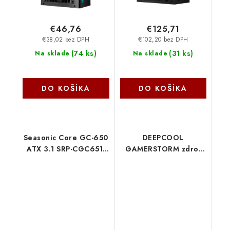
€46,76
€125,71
€38,02 bez DPH
€102,20 bez DPH
(
74 ks
)
(
31 ks
)
Na sklade
Na sklade
DO KOŠÍKA
DO KOŠÍKA
Seasonic Core GC-650
DEEPCOOL
ATX 3.1 SRP-CGC651-
GAMERSTORM zdroj
A5A32SF
600W PF600X, 120mm,
80+ Bronze , černá R-
PF600X-HD0B-JGEU
Deepcool