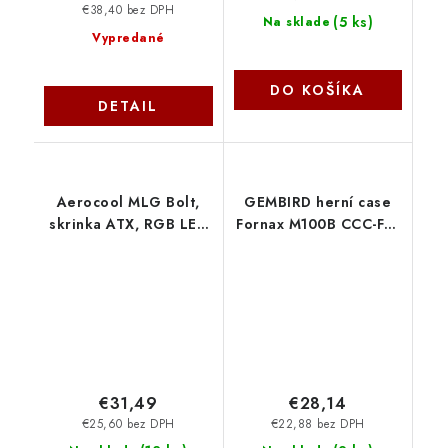
€38,40 bez DPH
(
5 ks
)
Na sklade
Vypredané
DO KOŠÍKA
DETAIL
Aerocool MLG Bolt,
GEMBIRD herní case
skrinka ATX, RGB LED
Fornax M100B CCC-FC-
ventilátor, čierna, bez
M100B Gembird
zdroja Bolt-A-BK-v1
€31,49
€28,14
€25,60 bez DPH
€22,88 bez DPH