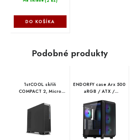
(
2 ks
)
Na sklade
DO KOŠÍKA
Podobné produkty
1stCOOL skříň
ENDORFY case Arx 500
COMPACT 2, Micro
aRGB / ATX /
Tower, AU, USB 3.0, 1x
4x140mm aRGB fan /
60mm Fan, černá MC-
2xUSB/ USB-C /
C2-AU-USB3 1stCool
tempered glass, black
EY2A011