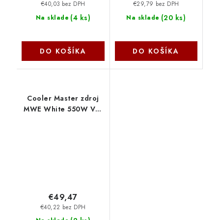
€40,03 bez DPH
€29,79 bez DPH
(
4 ks
)
(
20 ks
)
Na sklade
Na sklade
DO KOŠÍKA
DO KOŠÍKA
Cooler Master zdroj
MWE White 550W V2,
120mm, 80+ MPE-5501-
ACABW-EU
CoolerMaster
€49,47
€40,22 bez DPH