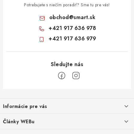
Potrebujete s niečím poradiť? Sme tu pre vás!
obchod
@
smart.sk
+421 917 636 978
+421 917 636 979
Z
á
Informácie pre vás
p
ä
Obchodné podmienky
Články WEBu
t
Ochrana osobných údajov
Dôležité oznamy