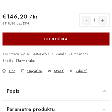
€146,20
/ ks
€118,86 bez DPH
Jednotková cena:
DO KOŠÍKA
Kód tovaru:
CA-1Z1-00M1WN-00
Záruka
:
24 mesiacov
Značka:
Thermaltake
Tlač
Opýtať sa
Strážiť
Zdieľať
Popis
Parametre produktu