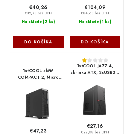
€40,26
€104,09
€32,73 bez DPH
€84,63 bez DPH
(
2 ks
)
(
1 ks
)
Na sklade
Na sklade
DO KOŠÍKA
DO KOŠÍKA
1stCOOL JAZZ 4,
1stCOOL skříň
skrinka ATX, 2xUSB3.0
COMPACT 2, Micro
+ 2xUSB2.0, čierna MD-
Tower, AU, USB 3.0,
JAZZ4-AU-USB3
USB-C, CR, 1x 60mm
1stCool
Fan, černá MC-C2-AU-
USB3-C-CR 1stCool
€27,16
€47,23
€22,08 bez DPH