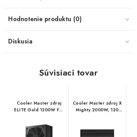
Hodnotenie produktu (0)
Diskusia
Súvisiaci tovar
Cooler Master zdroj
Cooler Master zdroj X
ELITE Gold 1200W FM,
Mighty 2000W, 120
135mm, Plně
mm, Plně modulární,
modulární, 80 Plus
80 Plus Platinum, ATX
Gold, ATX 3.1 MPW-
3.1 MPS-K001-AFBP-
C001-AFAG-BEU
NBEU CoolerMaster