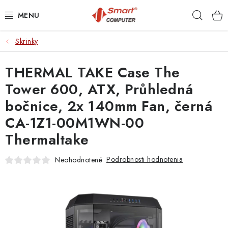
Prejsť
Hľad
na
obsah
Skrinky
NOTEBOOKY
THERMAL TAKE Case The
MOBILNÉ ZARIADENIA
Tower 600, ATX, Průhledná
PC A KOMPONENTY
bočnice, 2x 140mm Fan, černá
CA-1Z1-00M1WN-00
PERIFÉRIE
Thermaltake
TLAČIARNE
Podrobnosti hodnotenia
Neohodnotené
SIETE
ELEKTRONIKA