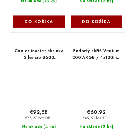
(
13 ks
)
(
2 ks
)
Na sklade
Na sklade
DO KOŠÍKA
DO KOŠÍKA
Cooler Master skrinka
Endorfy skříň Ventum
Silencio S600
200 ARGB / 4x120mm
Tempered Glass, ATX,
PWM ARGB fan /
Mid Tower, čierna, bez
2xUSB / tvrzené sklo /
zdroja MCS-S600-
černá EY2A014
KG5N-S00
SilentiumPC
CoolerMaster
€92,58
€60,92
€75,27 bez DPH
€49,53 bez DPH
(
4 ks
)
(
2 ks
)
Na sklade
Na sklade