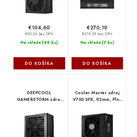
CoolerMaster
€104,60
€270,10
€85,04 bez DPH
€219,59 bez DPH
(
99 ks
)
(
7 ks
)
Na sklade
Na sklade
DO KOŠÍKA
DO KOŠÍKA
DEEPCOOL
Cooler Master zdroj
GAMERSTORM zdroj
V750 SFX, 92mm, Plně
750W PF750L, 120mm,
modulární 80+ Gold,
80+ , ATX 3.1, černá R-
ATX 3.1 MPY-7501-
PF750L-HE0B-JGEU
SFHAGV-3EEU
CoolerMaster