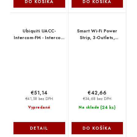
DO KOŠÍKA
DO KOŠÍKA
Ubiquiti UACC-
Smart Wi-Fi Power
Intercom-FM - Intercom
Strip, 3-Outlets,
Flush Mount, zápustný
Homekit,German type
držiak pre UA-
plug! SPEC: 2.4 GHz
Intercom
Wi-Fi required, 100-
240V, 50/60Hz, 10A
max, Tapo P300(EU)
TP-link
€51,14
€42,66
€41,58 bez DPH
€34,68 bez DPH
(
24 ks
)
Vypredané
Na sklade
DETAIL
DO KOŠÍKA