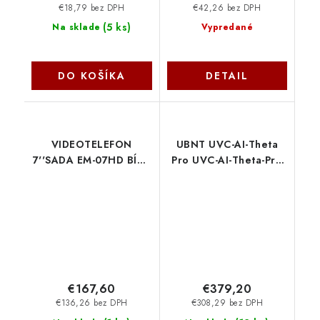
€18,79 bez DPH
€42,26 bez DPH
(
5 ks
)
Na sklade
Vypredané
DO KOŠÍKA
DETAIL
VIDEOTELEFON
UBNT UVC-AI-Theta
7''SADA EM-07HD BÍLÁ
Pro UVC-AI-Theta-Pro
3010002017 EMOS
Ubiquiti
€167,60
€379,20
€136,26 bez DPH
€308,29 bez DPH