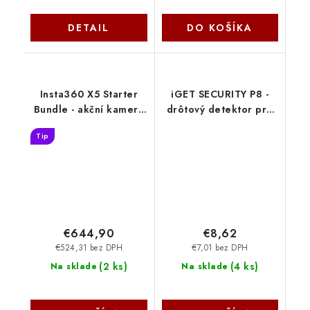
DETAIL
DO KOŠÍKA
Insta360 X5 Starter
iGET SECURITY P8 -
Bundle - akční kamera
drôtový detektor pre
X5 + příslušenství
dvere/okná pre alarm
Tip
INST753
M3B a M2B 75020208
€644,90
€8,62
€524,31 bez DPH
€7,01 bez DPH
(
2 ks
)
(
4 ks
)
Na sklade
Na sklade