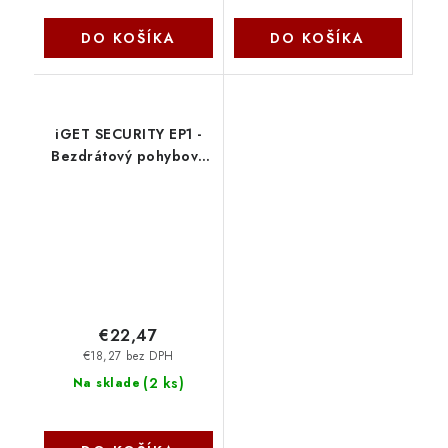
DO KOŠÍKA
DO KOŠÍKA
iGET SECURITY EP1 -
Bezdrátový pohybový
PIR senzor pro alarm
iGET SECURITY M5,
dosah 1km 75020601
€22,47
€18,27 bez DPH
(
2 ks
)
Na sklade