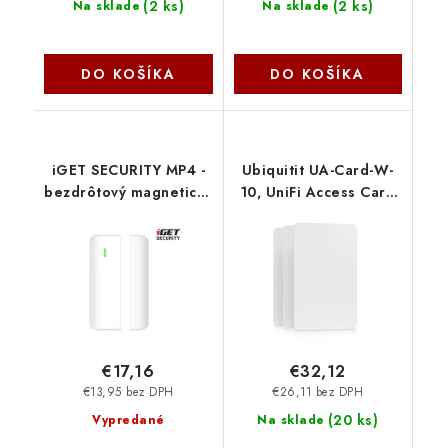
(
2 ks
)
(
2 ks
)
Na sklade
Na sklade
DO KOŠÍKA
DO KOŠÍKA
iGET SECURITY MP4 -
Ubiquitit UA-Card-W-
bezdrôtový magnetický
10, UniFi Access Card
senzor pre dvere/okná
10ks, biela
pre alarm M6-4G,
výdrž bat. až 5 rokov
75020704
€17,16
€32,12
€13,95 bez DPH
€26,11 bez DPH
(
20 ks
)
Vypredané
Na sklade