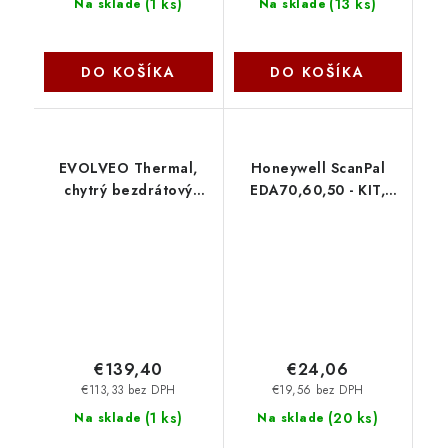
(
1 ks
)
(
13 ks
)
Na sklade
Na sklade
DO KOŠÍKA
DO KOŠÍKA
EVOLVEO Thermal,
Honeywell ScanPal
chytrý bezdrátový
EDA70,60,50 - KIT,
programovatelný
5V/2A PS,5 PLUGS
termostat THERMAL
PACKED - zásuvkové
Evolveo
adaptéry 50136024-
001
€139,40
€24,06
€113,33 bez DPH
€19,56 bez DPH
(
1 ks
)
(
20 ks
)
Na sklade
Na sklade