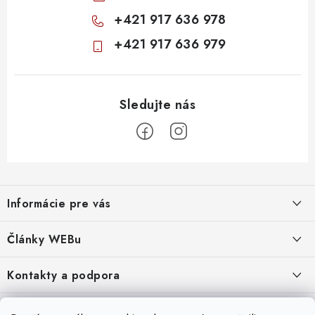
+421 917 636 978
+421 917 636 979
Z
á
Informácie pre vás
p
ä
Obchodné podmienky
Články WEBu
t
Ochrana osobných údajov
i
Dôležité oznamy
Kontakty a podpora
16.6.2026
e
Moja objednávka
Predajňa a sídlo spoločnosti
Servisné služby
Odstúpenie od zmluvy
Nákup na splátky