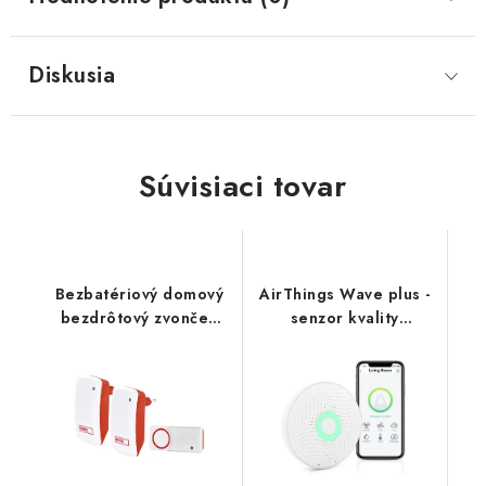
Diskusia
Súvisiaci tovar
Bezbatériový domový
AirThings Wave plus -
bezdrôtový zvonček
senzor kvality
P5750.2R 3402120000
ovzdušia, radónu,
EMOS
vlhkosti, teploty, VOC,
CO2 a tlaku 2910
NoName