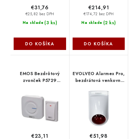
€31,76
€214,91
€25,82 bez DPH
€174,72 bez DPH
(
3 ks
)
(
2 ks
)
Na sklade
Na sklade
DO KOŠÍKA
DO KOŠÍKA
EMOS Bezdrôtový
EVOLVEO Alarmex Pro,
zvonček P5729
bezdrátová venkovní
3402044000
světelná a akustická
siréna ACSALMOUS
Evolveo
€23,11
€51,98