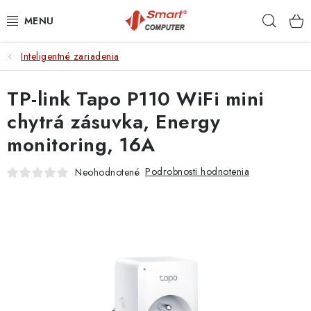
Prejsť
Hľad
na
obsah
Inteligentné zariadenia
NOTEBOOKY
TP-link Tapo P110 WiFi mini
MOBILNÉ ZARIADENIA
chytrá zásuvka, Energy
PC A KOMPONENTY
monitoring, 16A
PERIFÉRIE
Podrobnosti hodnotenia
Neohodnotené
TLAČIARNE
SIETE
ELEKTRONIKA