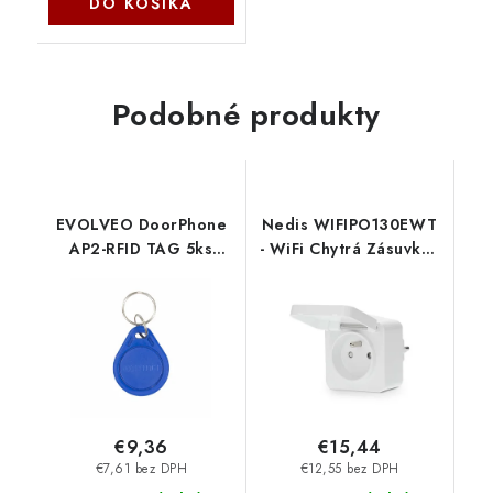
DO KOŠÍKA
Podobné produkty
EVOLVEO DoorPhone
Nedis WIFIPO130EWT
AP2-RFID TAG 5ks
- WiFi Chytrá Zásuvka |
DPAP2-RF Evolveo
IP44 | Typ E (CEE 7/6)|
-10 - 55 °C | Android™ /
IOS | Bílá
€9,36
€15,44
€7,61 bez DPH
€12,55 bez DPH