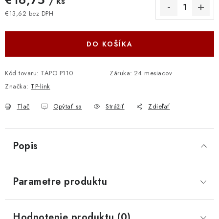
/ ks
€13,62 bez DPH
Jednotková cena:
DO KOŠÍKA
Kód tovaru:
TAPO P110
Záruka
:
24 mesiacov
Značka:
TP-link
Tlač
Opýtať sa
Strážiť
Zdieľať
Popis
Parametre produktu
Hodnotenie produktu (0)