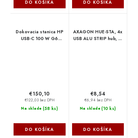
DO KOŠÍKA
DO KOŠÍKA
Dokovacia stanica HP
AXAGON HUE-STA, 4x
USB-C 100 W G6
USB ALU STRIP hub, 1x
9X3V1UT-ABB
USB-A 5Gbps, 2x USB-
A & 1x USB-C
480Mbps, kábel USB-A
12cm Axagon
€150,10
€8,54
€122,03 bez DPH
€6,94 bez DPH
(
58 ks
)
(
10 ks
)
Na sklade
Na sklade
DO KOŠÍKA
DO KOŠÍKA