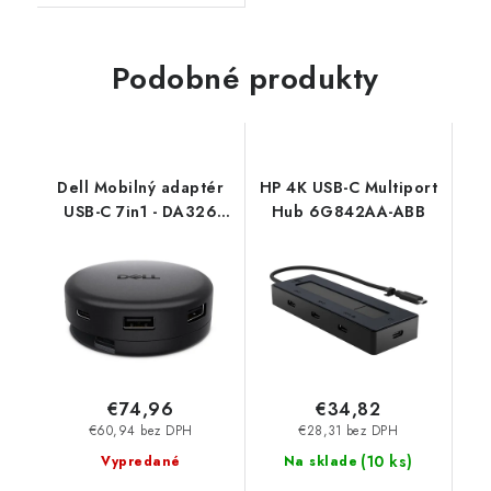
Podobné produkty
Dell Mobilný adaptér
HP 4K USB-C Multiport
USB-C 7in1 - DA326
Hub 6G842AA-ABB
470-BGCG
€74,96
€34,82
€60,94 bez DPH
€28,31 bez DPH
(
10 ks
)
Vypredané
Na sklade