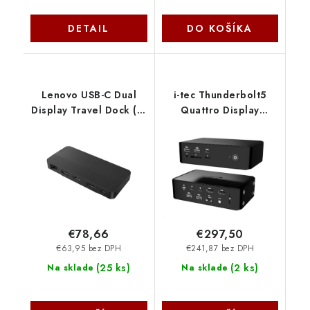
DETAIL
DO KOŠÍKA
Lenovo USB-C Dual
i-tec Thunderbolt5
Display Travel Dock (1x
Quattro Display
DP, 1x RJ45, 1x HDMI,
Docking Station, 5x
3x USB, 2x USB-C) max.
USB, 2.5 GLAN, Power
2x LCD 40B90000WW
Delivery 140W
TB5QUATTRODOCKPD
I-Tec
€78,66
€297,50
€63,95 bez DPH
€241,87 bez DPH
(
25 ks
)
(
2 ks
)
Na sklade
Na sklade