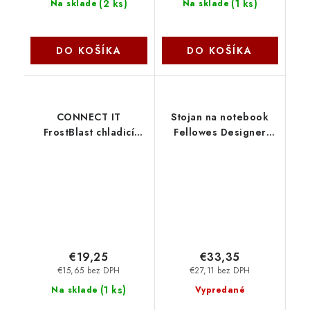
(
2 ks
)
(
1 ks
)
Na sklade
Na sklade
DO KOŠÍKA
DO KOŠÍKA
CONNECT IT
Stojan na notebook
FrostBlast chladicí
Fellowes Designer
podložka pod
Suites
notebook s modrým
FELFERGSTANDNTBDS
podsvícením, ČERNÁ
CCP-7100-BK Connect
IT
€19,25
€33,35
€15,65 bez DPH
€27,11 bez DPH
(
1 ks
)
Na sklade
Vypredané