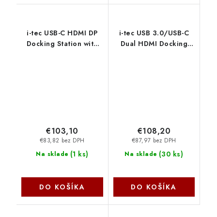
i-tec USB-C HDMI DP
i-tec USB 3.0/USB-C
Docking Station with
Dual HDMI Docking
Power Delivery 100W
Station
C31HDMIDPDOCKPD I-
U3DUALHDMIDOCK I-
Tec
Tec
€103,10
€108,20
€83,82 bez DPH
€87,97 bez DPH
(
1 ks
)
(
30 ks
)
Na sklade
Na sklade
DO KOŠÍKA
DO KOŠÍKA