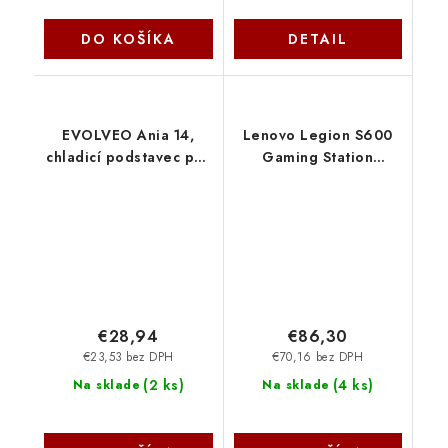
DO KOŠÍKA
DETAIL
EVOLVEO Ania 14,
Lenovo Legion S600
chladicí podstavec pro
Gaming Station
notebook, červené
GXF1B64183
podsvícení, až 17,3"
ANIA14 Evolveo
€28,94
€86,30
€23,53 bez DPH
€70,16 bez DPH
(
2 ks
)
(
4 ks
)
Na sklade
Na sklade