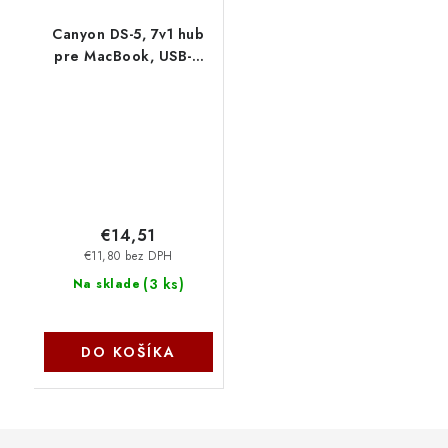
Canyon DS-5, 7v1 hub
pre MacBook, USB-C
Power delivery, 1xUSB
3.0, 1xUSB 2.0,
2xHDMI, TF a SD
reader CNS-TDS05B
€14,51
€11,80 bez DPH
(
3 ks
)
Na sklade
DO KOŠÍKA