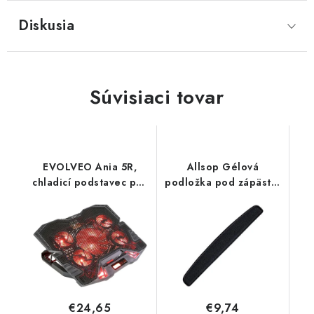
Diskusia
Súvisiaci tovar
EVOLVEO Ania 5R,
Allsop Gélová
chladicí podstavec pro
podložka pod zápästie
notebook, červené
ku klávesnici 05673
podsvícení ANIA5R
Evolveo
€24,65
€9,74