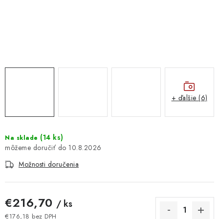
DOMÁCNOSŤ
: DOBRÁ CENA
: PREDAJŇA ZV
: OBĽÚBENÉ PRODUKTY
+ ďalšie (6)
: TOP PRODUKTY
: NOVÉ PRODUKTY
(
14 ks
)
Na sklade
10.8.2026
ZNAČKY
Možnosti doručenia
Obchodné podmienky
Ochrana osobných údajov
Moja objednávka
Odstúpenie od zmluvy
€216,70
/ ks
Formuláre na stiahnutie
Napíšte nám
€176,18 bez DPH