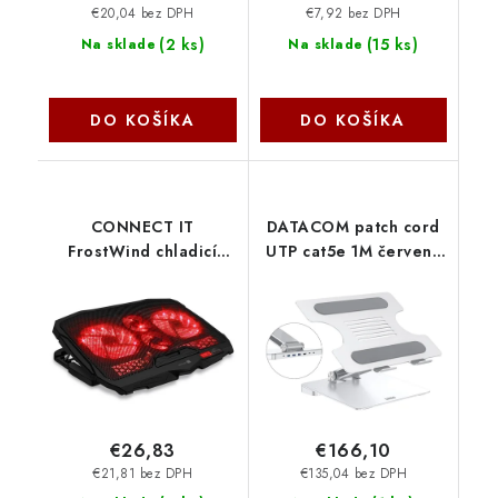
€20,04 bez DPH
€7,92 bez DPH
(
2 ks
)
(
15 ks
)
Na sklade
Na sklade
DO KOŠÍKA
DO KOŠÍKA
CONNECT IT
DATACOM patch cord
FrostWind chladicí
UTP cat5e 1M červený
podložka pod
1512
notebook s červeným
podsvícením, ČERNÁ
CCP-2200-RD Connect
IT
€26,83
€166,10
€21,81 bez DPH
€135,04 bez DPH