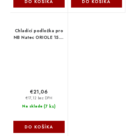
DO KOŠÍKA
DO KOŠÍKA
Chladící podložka pro
NB Natec ORIOLE 15.6-
17.3'' NPL-1926
€21,06
€17,12 bez DPH
(
7 ks
)
Na sklade
DO KOŠÍKA