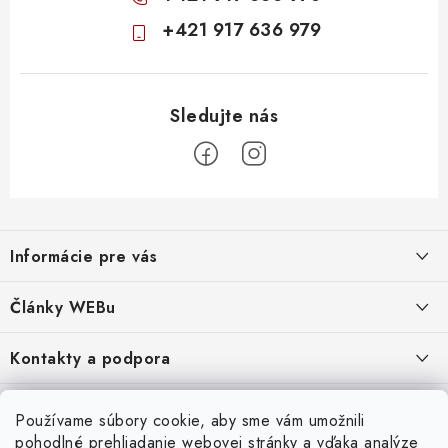
+421 917 636 979
Z
á
Informácie pre vás
p
ä
Obchodné podmienky
Články WEBu
t
Ochrana osobných údajov
i
Dôležité oznamy
Kontakty a podpora
16.6.2026
e
Moja objednávka
Predajňa a sídlo spoločnosti
Servisné služby
Odstúpenie od zmluvy
Nákup na splátky
Používame súbory cookie, aby sme vám umožnili
2.8.2022
23.10.2022
pohodlné prehliadanie webovej stránky a vďaka analýze
Formuláre na stiahnutie