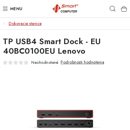
Prejsť
Hľad
na
obsah
Dokovacie stanice
NOTEBOOKY
TP USB4 Smart Dock - EU
MOBILNÉ ZARIADENIA
40BC0100EU Lenovo
PC A KOMPONENTY
Podrobnosti hodnotenia
Neohodnotené
PERIFÉRIE
TLAČIARNE
SIETE
ELEKTRONIKA