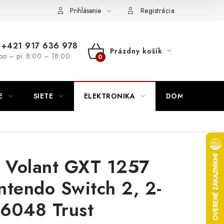
nutie
Napíšte nám
Prihlásenie
Registrácia
+421 917 636 978
Prázdny košík
po – pi: 8:00 – 18:00
NÁKUPNÝ
KOŠÍK
E
SIETE
ELEKTRONIKA
DOMÁCNOSŤ
 Volant GXT 1257
ntendo Switch 2, 2-
6048 Trust