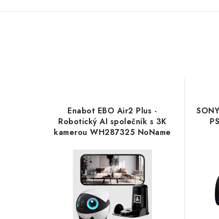
Enabot EBO Air2 Plus -
SONY 
Robotický AI společník s 3K
P
kamerou WH287325 NoName