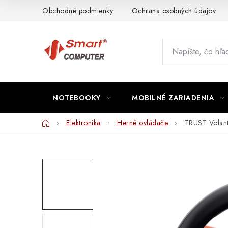
Prejsť
Obchodné podmienky
Ochrana osobných údajov
na
obsah
NOTEBOOKY
MOBILNÉ ZARIADENIA
Domov
Elektronika
Herné ovládače
TRUST Volant