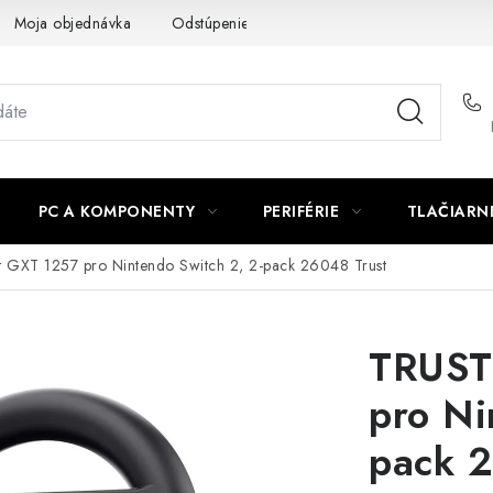
Moja objednávka
Odstúpenie od zmluvy
Formuláre na stiah
PC A KOMPONENTY
PERIFÉRIE
TLAČIARN
 GXT 1257 pro Nintendo Switch 2, 2-pack 26048 Trust
TRUST
pro Ni
pack 2