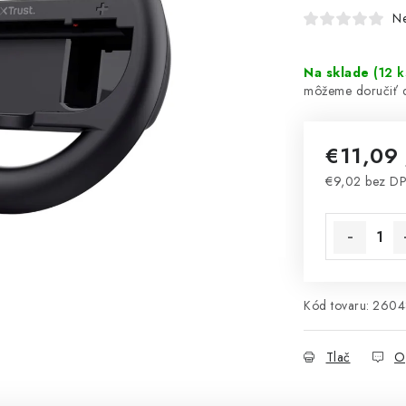
N
Na sklade
(
12 k
€11,09
€9,02 bez D
Jednotková 
Kód tovaru:
2604
Tlač
O