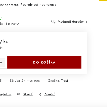
Podrobnosti hodnotenia
eohodnotené
s
)
Možnosti doručenia
11.8.2026
/ ks
PH
cena:
DO KOŠÍKA
8
Záruka
:
24 mesiacov
Značka:
Trust
pýtať sa
Strážiť
Zdieľať