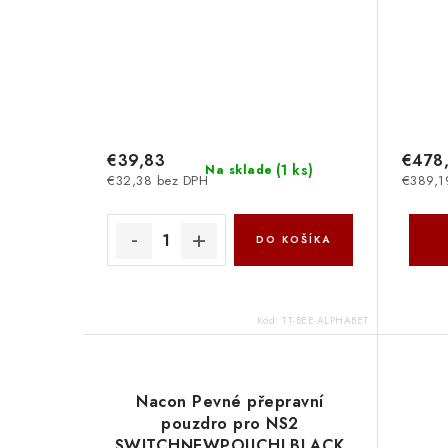
€39,83
€478
(
1 ks
)
Na sklade
€32,38 bez DPH
€389,1
DO KOŠÍKA
Kód:
TT-BEE-ALPHABET
Nacon Pevné přepravní
pouzdro pro NS2
SWITCHNEWPOUCHLBLACK