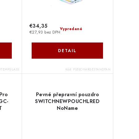
€34,35
Vypredané
€27,93 bez DPH
DETAIL
TEMPGLASS
Kód:
PS5SCHARGESTANDFAN
Pro
Pevné přepravní pouzdro
CGC-
SWITCHNEWPOUCHLRED
T
NoName