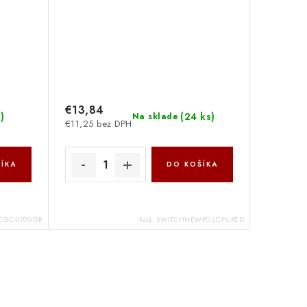
€13,84
s
)
(
24 ks
)
Na sklade
€11,25 bez DPH
ÍKA
DO KOŠÍKA
CGC-0700-GR
Kód:
SWITCHNEWPOUCHLRED