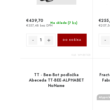
€439,70
€255
(
7 ks
)
Na sklade
€357,48 bez DPH
€207,5
DO KOŠÍKA
Kód:
WH287325
TT - Bee-Bot podložka
Fract
Abeceda TT-BEE-ALPHABET
Fab
NoName
Atypic