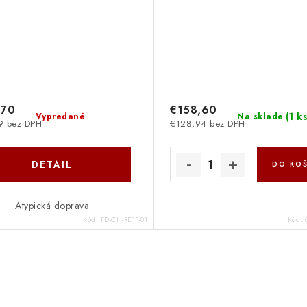
,70
€158,60
(
1 k
Vypredané
Na sklade
9 bez DPH
€128,94 bez DPH
DETAIL
DO KOŠ
Atypická doprava
Kód:
FD-CH-RE1F-01
Kód: