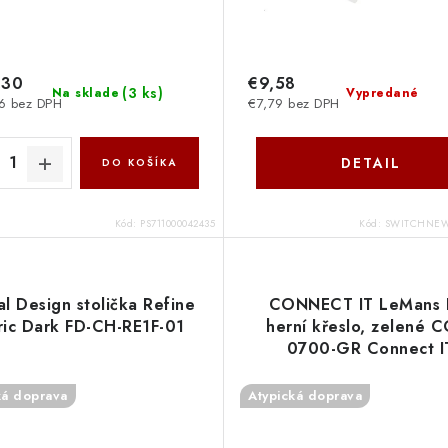
,30
€9,58
(
3 ks
)
Na sklade
Vypredané
6 bez DPH
€7,79 bez DPH
DETAIL
DO KOŠÍKA
Kód:
PS711000042435
Kód:
SWITCHNEW
al Design stolička Refine
CONNECT IT LeMans 
ric Dark FD-CH-RE1F-01
herní křeslo, zelené 
0700-GR Connect I
ká doprava
Atypická doprava