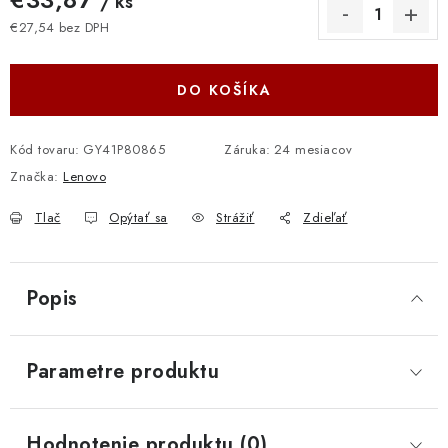
/ ks
€27,54 bez DPH
Jednotková cena:
DO KOŠÍKA
Kód tovaru:
GY41P80865
Záruka
:
24 mesiacov
Značka:
Lenovo
Tlač
Opýtať sa
Strážiť
Zdieľať
Popis
Parametre produktu
Hodnotenie produktu (0)