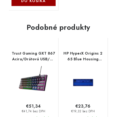
DO KOŠÍKA
Podobné produkty
Trust Gaming GXT 867
HP HyperX Origins 2
Acira/Drátová USB/US
65 Blue Housing
layout/Černá 24882
BF0T8AA
€51,34
€23,76
€41,74 bez DPH
€19,32 bez DPH