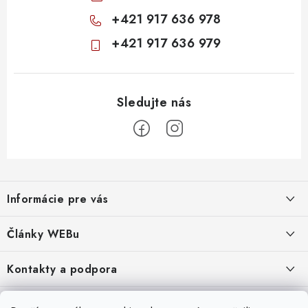
+421 917 636 978
+421 917 636 979
Z
á
Informácie pre vás
p
ä
Obchodné podmienky
Články WEBu
t
Ochrana osobných údajov
i
Dôležité oznamy
Kontakty a podpora
16.6.2026
e
Moja objednávka
Predajňa a sídlo spoločnosti
Servisné služby
Odstúpenie od zmluvy
Nákup na splátky