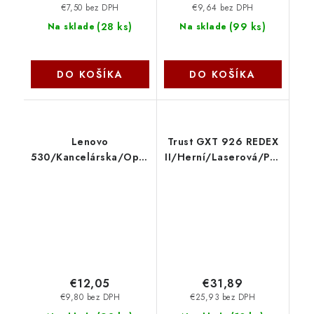
€7,50 bez DPH
€9,64 bez DPH
(
28 ks
)
(
99 ks
)
Na sklade
Na sklade
DO KOŠÍKA
DO KOŠÍKA
Lenovo
Trust GXT 926 REDEX
530/Kancelárska/Optická/1
II/Herní/Laserová/Pro
200 DPI/Bezdrôtová
praváky/10 000
USB/Čierna
DPI/Drátová+bezdrátová/
GY50Z49089
Černá 25126
€12,05
€31,89
€9,80 bez DPH
€25,93 bez DPH