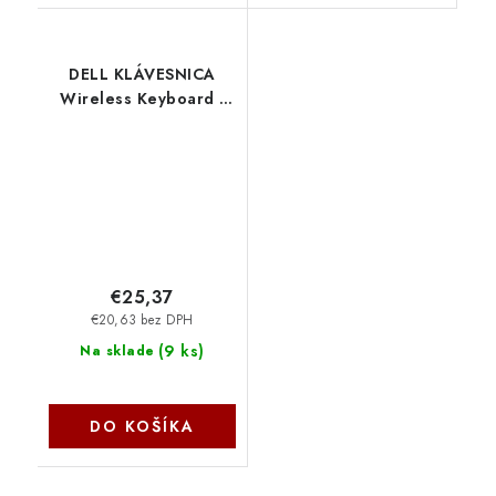
DELL KLÁVESNICA
Wireless Keyboard -
KB500 - Czech/Slovak
(QWERTZ) KB500-BKR-
CSK Dell
€25,37
€20,63 bez DPH
(
9 ks
)
Na sklade
DO KOŠÍKA