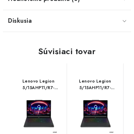
Diskusia
Súvisiaci tovar
Lenovo Legion
Lenovo Legion
5/15AHP11/R7-
5/15AHP11/R7-
250/15,3''/2560x1600/16GB/512GB/RTX
250/15,3''/2560x1600/32GB
5060/W11H/Black/3R
5060/W11H/Black/3R
83Q70033CK
83Q70031CK