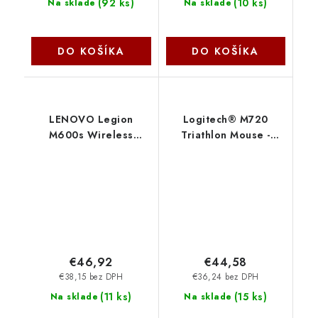
(
92 ks
)
(
10 ks
)
Na sklade
Na sklade
DO KOŠÍKA
DO KOŠÍKA
LENOVO Legion
Logitech® M720
M600s Wireless
Triathlon Mouse -
Gaming Mouse
2.4GHZ/BT 910-
GY51H47354 Lenovo
004791
€46,92
€44,58
€38,15 bez DPH
€36,24 bez DPH
(
11 ks
)
(
15 ks
)
Na sklade
Na sklade