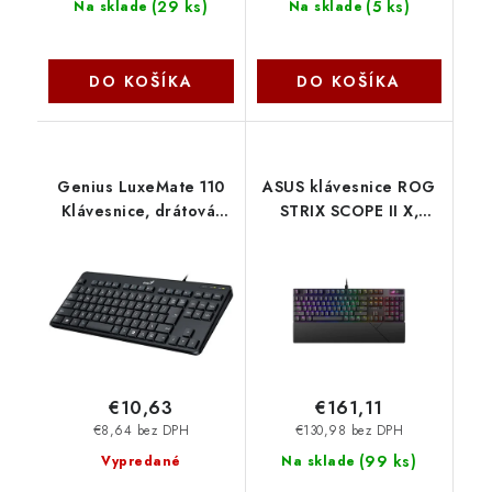
(
29 ks
)
(
5 ks
)
Na sklade
Na sklade
DO KOŠÍKA
DO KOŠÍKA
Genius LuxeMate 110
ASUS klávesnice ROG
Klávesnice, drátová,
STRIX SCOPE II X,
CZ+SK layout, USB,
mechanická, drátová,
černá 31300012402
ROG NX Snow V2, US
90MP03XF-BKUA20
Asus
€10,63
€161,11
€8,64 bez DPH
€130,98 bez DPH
(
99 ks
)
Vypredané
Na sklade