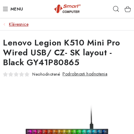
Prejsť
Hľad
na
obsah
Klávesnice
NOTEBOOKY
Lenovo Legion K510 Mini Pro
MOBILNÉ ZARIADENIA
Wired USB/ CZ- SK layout -
PC A KOMPONENTY
Black GY41P80865
PERIFÉRIE
Podrobnosti hodnotenia
Neohodnotené
TLAČIARNE
SIETE
ELEKTRONIKA