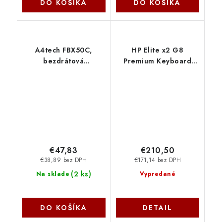
DO KOŠÍKA
DO KOŠÍKA
A4tech FBX50C,
HP Elite x2 G8
bezdrátová
Premium Keyboard
kancelářská
55G42AA-ABB
klávesnice, šedá
FBX50C-BK A4Tech
€47,83
€210,50
€38,89 bez DPH
€171,14 bez DPH
(
2 ks
)
Na sklade
Vypredané
DO KOŠÍKA
DETAIL