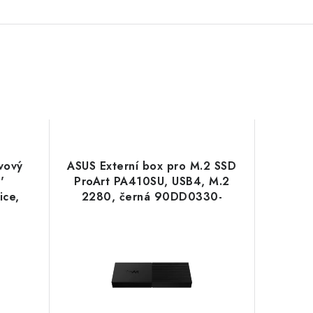
vový
ASUS Externí box pro M.2 SSD
'
ProArt PA410SU, USB4, M.2
ice,
2280, černá 90DD0330-
agon
BA9010 Asus