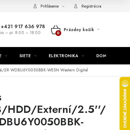
nutie
Napíšte nám
Prihlásenie
Registrácia
+421 917 636 978
Prázdny košík
po – pi: 8:00 – 18:00
NÁKUPNÝ
KOŠÍK
E
SIETE
ELEKTRONIKA
DOMÁCNOSŤ
rná/2R WDBU6Y0050BBK-WESN Western Digital
s
B/HDD/Externí/2.5''/
WDBU6Y0050BBK-