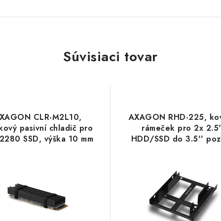
Súvisiaci tovar
XAGON CLR-M2L10,
AXAGON RHD-225, ko
íkový pasivní chladič pro
rámeček pro 2x 2.5'
2280 SSD, výška 10 mm
HDD/SSD do 3.5'' poz
Axagon
montáž ventilátoru Ax