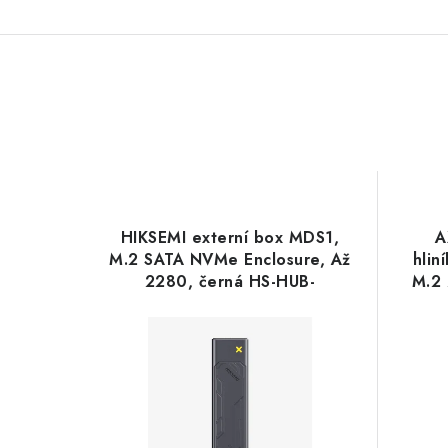
HIKSEMI externí box MDS1,
A
M.2 SATA NVMe Enclosure, Až
hlin
2280, černá HS-HUB-
M.2 
MDS1(STD-NVME-SATA
Hikvision