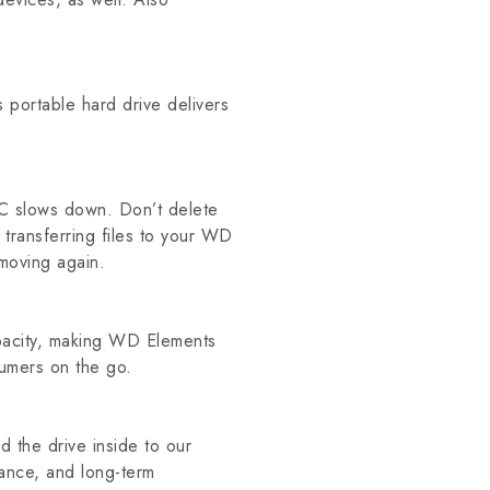
ortable hard drive delivers
 PC slows down. Don’t delete
 transferring files to your WD
moving again.
apacity, making WD Elements
sumers on the go.
 the drive inside to our
rance, and long-term