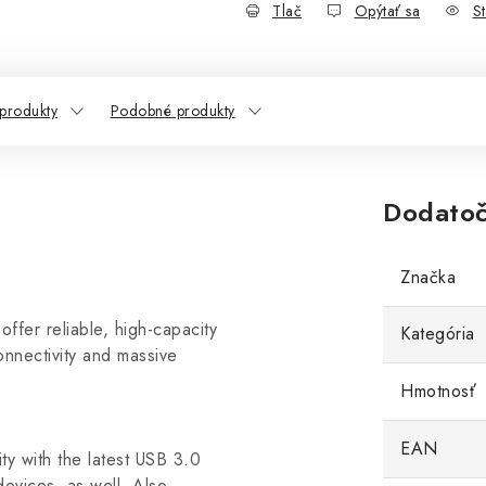
Tlač
Opýtať sa
St
 produkty
Podobné produkty
Dodatoč
Značka
fer reliable, high-capacity
Kategória
connectivity and massive
Hmotnosť
EAN
ity with the latest USB 3.0
evices, as well. Also