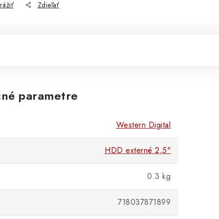
rážiť
Zdieľať
né parametre
Western Digital
HDD externé 2,5"
0.3 kg
718037871899