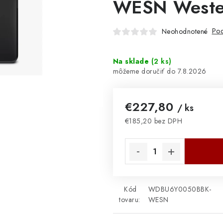
WESN Wester
Pod
Neohodnotené
Na sklade
(
2 ks
)
7.8.2026
€227,80
/ ks
€185,20 bez DPH
Jednotková cena:
Kód
WDBU6Y0050BBK-
tovaru:
WESN