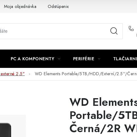
Moja objednávka
Odstúpenie od zmluvy
Formuláre na stiah
PC A KOMPONENTY
PERIFÉRIE
TLAČIARN
externé 2,5"
WD Elements Portable/5TB/HDD/Externí/2.5''/Če
WD Element
Portable/5T
Černá/2R 