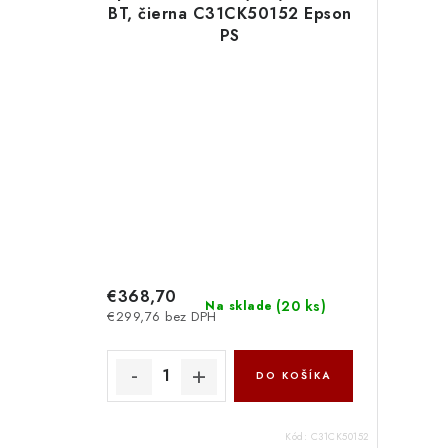
BT, čierna C31CK50152 Epson
PS
€368,70
(
20 ks
)
Na sklade
€299,76 bez DPH
DO KOŠÍKA
Kód:
C31CK50152