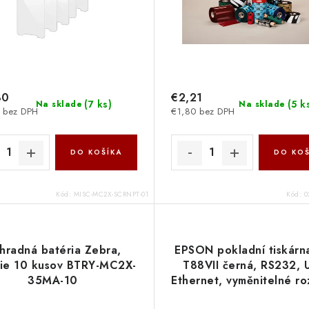
80
€2,21
(
7 ks
)
(
5 k
Na sklade
Na sklade
 bez DPH
€1,80 bez DPH
DO KOŠÍKA
DO KOŠ
Kód:
MISC-MC2X-SCRNPT-01
Kód:
0
hradná batéria Zebra,
EPSON pokladní tiskárn
ie 10 kusov BTRY-MC2X-
T88VII černá, RS232, 
35MA-10
Ethernet, vyměnitelné ro
C31CJ57112 Epson 