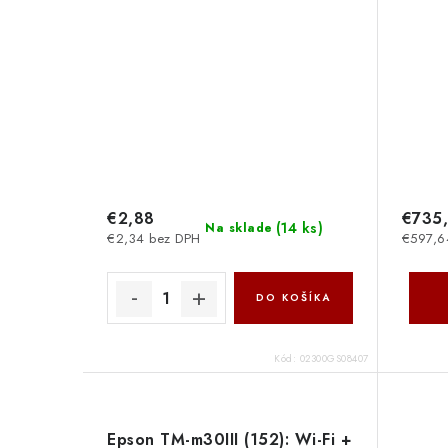
€2,88
€735
(
14 ks
)
Na sklade
€2,34 bez DPH
€597,6
DO KOŠÍKA
Kód:
02300GS08407
Epson TM-m30III (152): Wi-Fi +