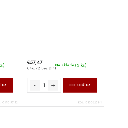
€57,47
ks
)
(
5 ks
)
Na sklade
€46,72 bez DPH
ÍKA
DO KOŠÍKA
d:
C31CJ57112
Kód:
C32C825341