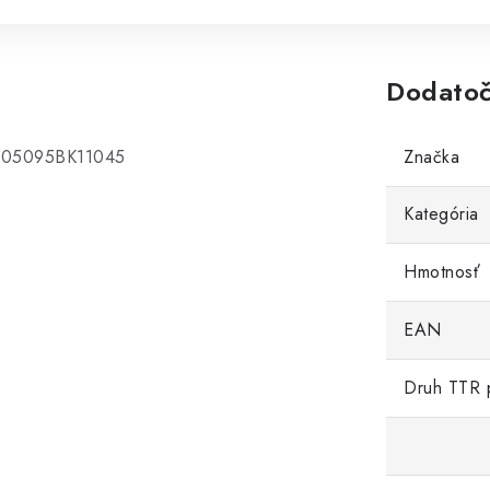
Dodatoč
a 05095BK11045
Značka
Kategória
Hmotnosť
EAN
Druh TTR 