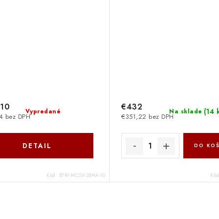
,10
€432
(
14 
Vypredané
Na sklade
4 bez DPH
€351,22 bez DPH
DETAIL
DO KOŠ
Kód:
BTRY-MC2X-35MA-10
Kó