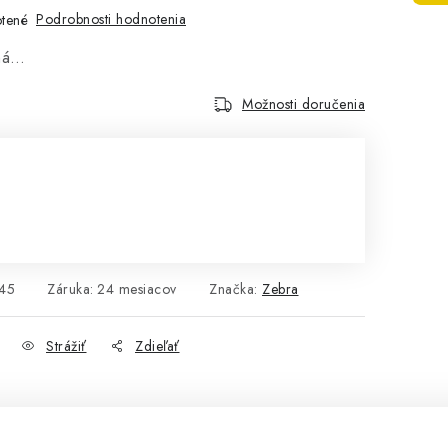
Podrobnosti hodnotenia
tené
aná…
Možnosti doručenia
45
Záruka
:
24 mesiacov
Značka:
Zebra
Strážiť
Zdieľať