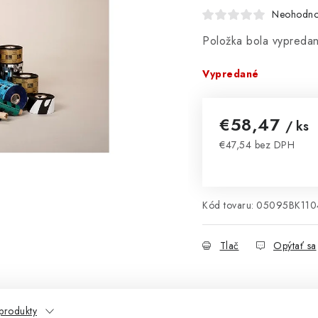
Neohodno
Položka bola vypred
Vypredané
€58,47
/ ks
€47,54 bez DPH
Jednotková cena:
Kód tovaru:
05095BK110
Tlač
Opýtať sa
produkty