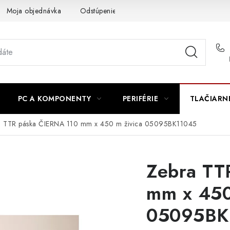
Moja objednávka
Odstúpenie od zmluvy
Formuláre na stiah
PC A KOMPONENTY
PERIFÉRIE
TLAČIARN
a TTR páska ČIERNA 110 mm x 450 m živica 05095BK11045
Zebra TT
mm x 450
05095BK