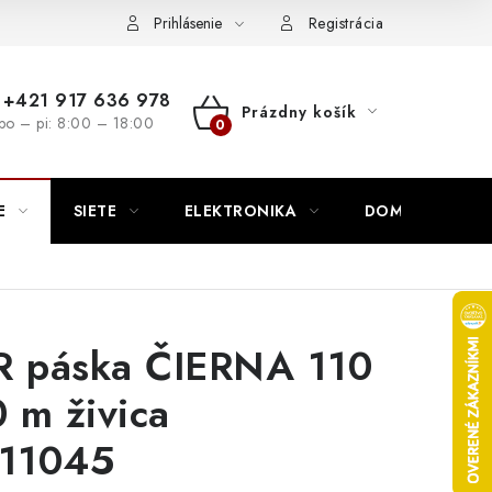
nutie
Napíšte nám
Prihlásenie
Registrácia
+421 917 636 978
Prázdny košík
po – pi: 8:00 – 18:00
NÁKUPNÝ
KOŠÍK
E
SIETE
ELEKTRONIKA
DOMÁCNOSŤ
R páska ČIERNA 110
 m živica
11045