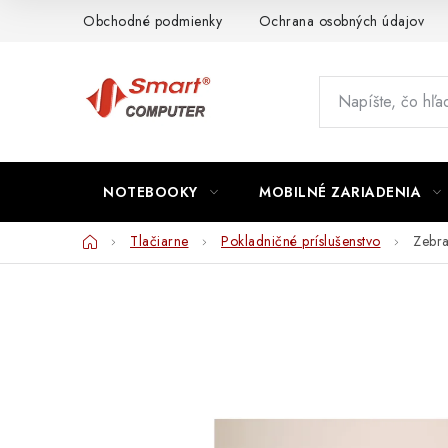
Prejsť
Obchodné podmienky
Ochrana osobných údajov
na
obsah
NOTEBOOKY
MOBILNÉ ZARIADENIA
Domov
Tlačiarne
Pokladničné príslušenstvo
Zebr