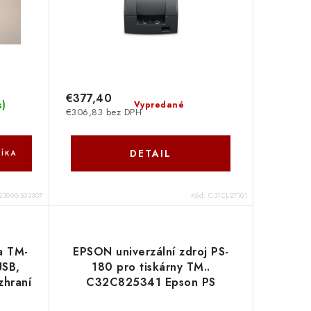
€377,40
s
)
Vypredané
€306,83 bez DPH
DETAIL
ÍKA
2300GS03307
Kód:
C31CL27101
a TM-
EPSON univerzální zdroj PS-
USB,
180 pro tiskárny TM..
zhraní
C32C825341 Epson PS
PS