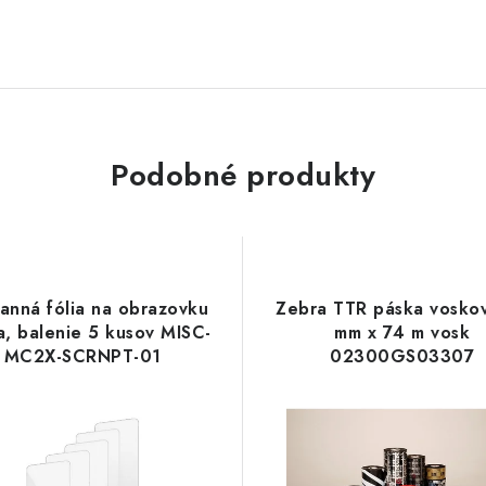
Podobné produkty
anná fólia na obrazovku
Zebra TTR páska vosko
a, balenie 5 kusov MISC-
mm x 74 m vosk
MC2X-SCRNPT-01
02300GS03307