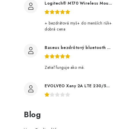
Logitech® M170 Wireless Mouse GREY 910-004642
+ bezdrátová myš+ do menších rúk+
dobrá cena
Baseus bezdrôtový bluetooth adaptér BA07 čierny 6932172622497 NoName
Zatiaľ funguje ako má.
EVOLVEO Xany 2A LTE 230/5V, 45dBi aktivní pokojová anténa DVB-T/T2, LTE filtr tdexany2a Evolveo
Blog