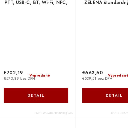
PTT, USB-C, BT, Wi-Fi, NFC,
ZELENÁ štandardný
Android, GMS, white
USB KIT DS36
WLMT0-H20B6BCJ1-A6
SR3U42A0SF
€702,19
€663,60
Vypredané
Vypredan
€570,89 bez DPH
€539,51 bez DPH
DETAIL
DETAIL
Kód:
WLMT0-H20B6BCJ1-A6
Kód:
DS367