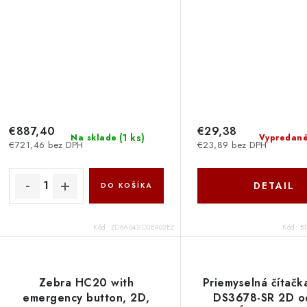
€887,40
€29,38
(
1 ks
)
Na sklade
Vypredan
€721,46 bez DPH
€23,89 bez DPH
DETAIL
DO KOŠÍKA
Kód:
ZD6A042-D3ER02EZ
Kód:
B
Zebra HC20 with
Priemyselná čítačk
emergency button, 2D,
DS3678-SR 2D o