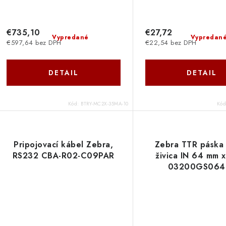
€735,10
€27,72
Vypredané
Vypredan
€597,64 bez DPH
€22,54 bez DPH
DETAIL
DETAIL
Kód:
BTRY-MC2X-35MA-10
Kó
Pripojovací kábel Zebra,
Zebra TTR páska
RS232 CBA-R02-C09PAR
živica IN 64 mm 
03200GS064