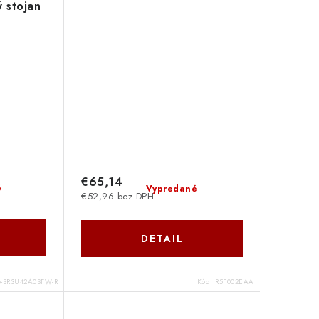
 stojan
78-
W-R
€65,14
é
Vypredané
€52,96 bez DPH
DETAIL
8-SR3U42A0SFW-R
Kód:
R5F002EAA