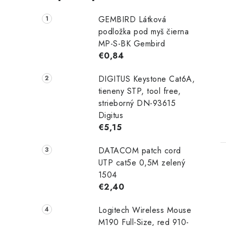
GEMBIRD Látková
podložka pod myš čierna
MP-S-BK Gembird
€0,84
DIGITUS Keystone Cat6A,
tieneny STP, tool free,
strieborný DN-93615
Digitus
€5,15
DATACOM patch cord
UTP cat5e 0,5M zelený
1504
€2,40
Logitech Wireless Mouse
M190 Full-Size, red 910-