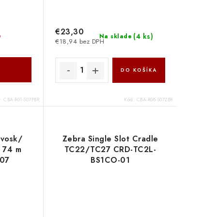
€23,30
(
4 ks
)
é
Na sklade
€18,94 bez DPH
DO KOŠÍKA
d:
CBA-R01-S07PBR
Kód:
CBA-R08-S07ZBR
 vosk/
Zebra Single Slot Cradle
x 74 m
TC22/TC27 CRD-TC2L-
07
BS1CO-01