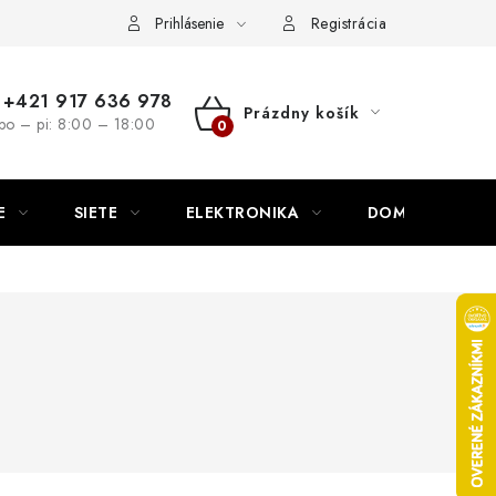
nutie
Napíšte nám
Prihlásenie
Registrácia
+421 917 636 978
Prázdny košík
po – pi: 8:00 – 18:00
NÁKUPNÝ
KOŠÍK
E
SIETE
ELEKTRONIKA
DOMÁCNOSŤ