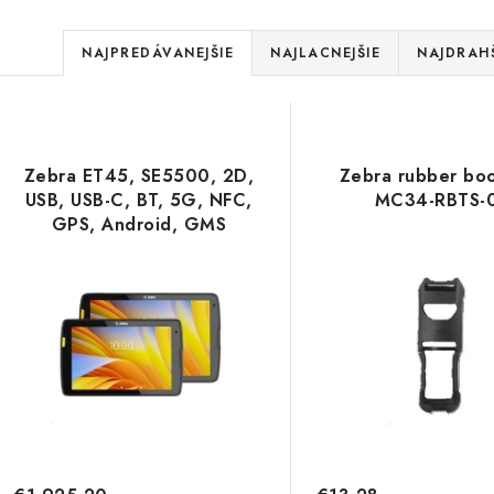
R
NAJPREDÁVANEJŠIE
NAJLACNEJŠIE
NAJDRAH
a
V
d
ý
e
Zebra ET45, SE5500, 2D,
Zebra rubber bo
p
USB, USB-C, BT, 5G, NFC,
MC34-RBTS-
n
GPS, Android, GMS
i
ET45CB-101K2B0-A6
s
e
p
p
r
r
o
o
d
d