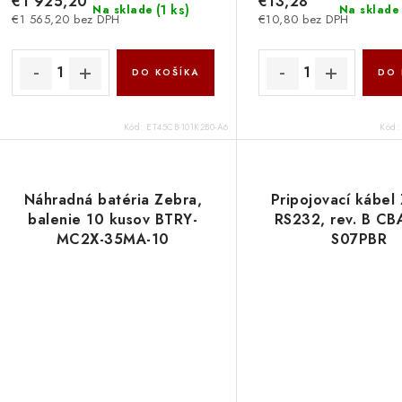
u
€1 925,20
€13,28
u
(
1 ks
)
Na sklade
Na sklade
€1 565,20 bez DPH
€10,80 bez DPH
k
k
t
DO KOŠÍKA
DO 
o
o
v
Kód:
ET45CB-101K2B0-A6
Kód
v
Náhradná batéria Zebra,
Pripojovací kábel
balenie 10 kusov BTRY-
RS232, rev. B CB
MC2X-35MA-10
S07PBR