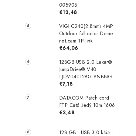
005908
€12,48
VIGI C240(2.8mm) 4MP
Outdoor full color Dome
net.cam TP-link
€64,06
128GB USB 2.0 Lexar®
JumpDrive® V40
LJDV040128G-BNBNG
€7,18
DATACOM Patch cord
FTP Cat6 šedý 10m 1606
€2,48
128 GB . USB 3.0 kľúč .