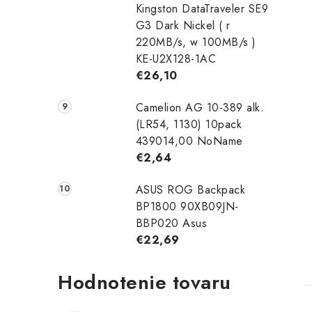
Kingston DataTraveler SE9
G3 Dark Nickel ( r
220MB/s, w 100MB/s )
KE-U2X128-1AC
€26,10
Camelion AG 10-389 alk.
(LR54, 1130) 10pack
439014,00 NoName
€2,64
ASUS ROG Backpack
BP1800 90XB09JN-
BBP020 Asus
€22,69
Hodnotenie tovaru