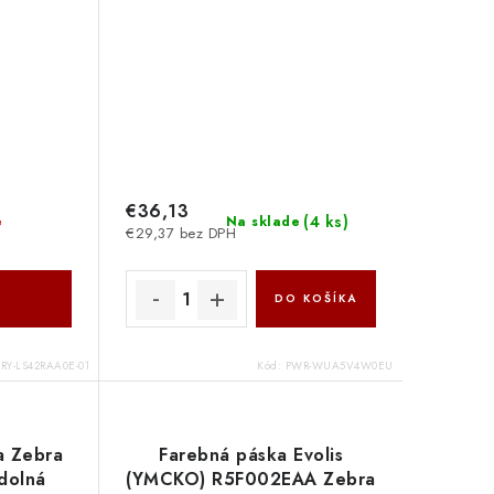
€36,13
(
4 ks
)
é
Na sklade
€29,37 bez DPH
DO KOŠÍKA
TRY-LS42RAA0E-01
Kód:
PWR-WUA5V4W0EU
a Zebra
Farebná páska Evolis
dolná
(YMCKO) R5F002EAA Zebra