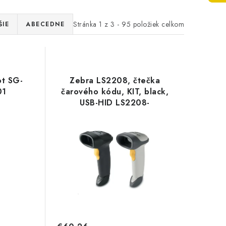
Stránka
1
z
3
-
95
položiek celkom
ŠIE
ABECEDNE
ot SG-
Zebra LS2208, čtečka
01
čarového kódu, KIT, black,
USB-HID LS2208-
7AZU0100ZR