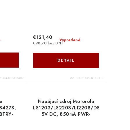
€121,40
é
Vypredané
€98,70 bez DPH
DETAIL
d:
03200GS06407
Kód:
CRD-TC2L-BS1CO-01
e
Napájací zdroj Motorola
S4278,
LS1203/LS2208/LI2208/DS4208/DS92
 BTRY-
5V DC, 850mA PWR-
01
WUA5V4W0EU