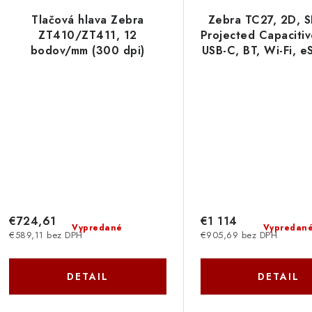
Tlačová hlava Zebra
Zebra TC27, 2D, 
ZT410/ZT411, 12
Projected Capacitiv
bodov/mm (300 dpi)
USB-C, BT, Wi-Fi, e
P1058930-010
NFC, Android, GMS
WCMTB-T27B8AB
€724,61
€1 114
Vypredané
Vypredan
€589,11 bez DPH
€905,69 bez DPH
DETAIL
DETAIL