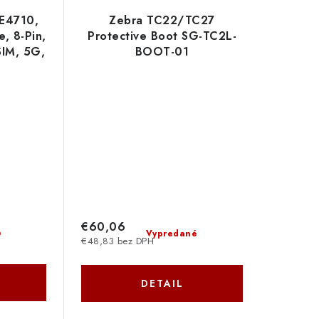
SE4710,
Zebra TC22/TC27
e, 8-Pin,
Protective Boot SG-TC2L-
SIM, 5G,
BOOT-01
, black
C8-A6
€60,06
é
Vypredané
€48,83 bez DPH
DETAIL