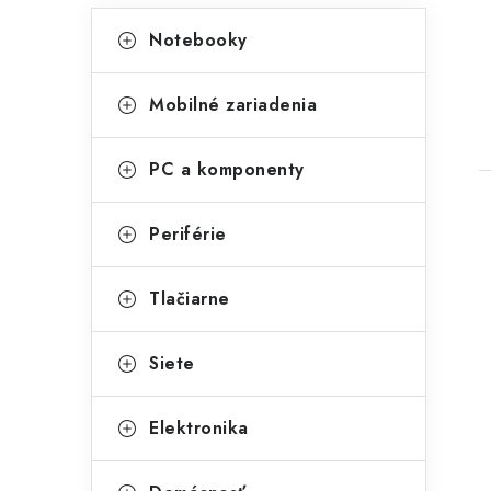
K
Preskočiť
Notebooky
kategórie
a
t
t
Mobilné zariadenia
e
g
PC a komponenty
ó
r
Periférie
i
Tlačiarne
e
Siete
Elektronika