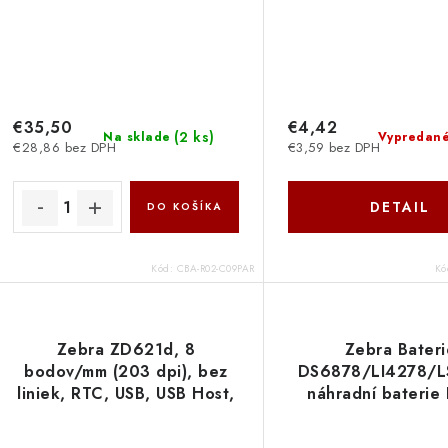
€35,50
€4,42
(
2 ks
)
Na sklade
Vypredan
€28,86 bez DPH
€3,59 bez DPH
DETAIL
DO KOŠÍKA
Kód:
CBA-R02-C09PAR
Kó
Zebra ZD621d, 8
Zebra Bateri
bodov/mm (203 dpi), bez
DS6878/LI4278/L
liniek, RTC, USB, USB Host,
náhradní baterie
RS232, BT, Ethernet, Wi-Fi,
LS42RAA0E-
sivá ZD6A042-D3ER02EZ