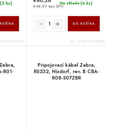
€60,26
(
2 ks
)
(
4 ks
)
Na sklade
€48,99 bez DPH
KOŠÍKA
DO KOŠÍKA
:
SG-MC34-RBTS-01
Kód:
LS2208-7AZU0100ZR
 Zebra,
Pripojovací kábel Zebra,
A-R01-
RS232, Nixdorf, rev. B CBA-
R08-S07ZBR