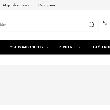
Moja objednávka
Odstúpenie od zmluvy
Formuláre na stiah
PC A KOMPONENTY
PERIFÉRIE
TLAČIARN