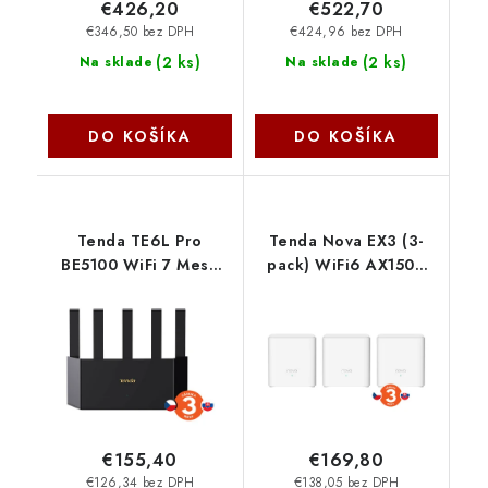
€426,20
€522,70
€346,50 bez DPH
€424,96 bez DPH
(
2 ks
)
(
2 ks
)
Na sklade
Na sklade
DO KOŠÍKA
DO KOŠÍKA
Tenda TE6L Pro
Tenda Nova EX3 (3-
BE5100 WiFi 7 Mesh
pack) WiFi6 AX1500
Router, 2.5 G WAN
Mesh Gigabit systém,
port, 5011 Mb/s, 3x
6xGLAN/GWAN,
GLAN, VPN, WPA3, Wi-
WPA3, VPN, SMART CZ
Fi +, CZ app 75012032
aplikácie 75011985
€155,40
€169,80
€126,34 bez DPH
€138,05 bez DPH