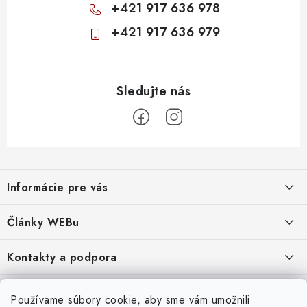
+421 917 636 978
+421 917 636 979
Z
á
Informácie pre vás
p
ä
Obchodné podmienky
Články WEBu
t
Ochrana osobných údajov
i
Dôležité oznamy
Kontakty a podpora
16.6.2026
e
Moja objednávka
Predajňa a sídlo spoločnosti
Servisné služby
Odstúpenie od zmluvy
Nákup na splátky
Používame súbory cookie, aby sme vám umožnili
2.8.2022