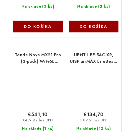
(
2 ks
)
(
2 ks
)
Na sklade
Na sklade
DO KOŠÍKA
DO KOŠÍKA
Tenda Nova MX21 Pro
UBNT LBE-5AC-XR,
(3-pack) WiFi6E
UISP airMAX LiteBeam
AXE5700 Mesh Gigabit
AC 5 GHz XR Ubiquiti
systém, 9x
GLAN/GWAN, WPA3,
VPN, CZ app 75012002
€541,10
€134,70
€439,92 bez DPH
€109,51 bez DPH
(
1 ks
)
(
13 ks
)
Na sklade
Na sklade