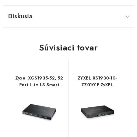
Diskusia
Súvisiaci tovar
Zyxel XGS1935-52, 52
ZYXEL XS1930-10-
Port Lite-L3 Smart
ZZ0101F ZyXEL
Managed Switch, 48x
Gigabit Copper and 4x
10G SFP+, hybrid mode
XGS1935-52-EU0101F
ZyXEL