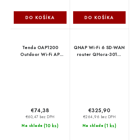
DO KOŠÍKA
DO KOŠÍKA
Tenda OAP1200
QNAP Wi-Fi 6 SD-WAN
Outdoor Wi-Fi AP
router QHora-301W
AC1200, Gigabit LAN,
(4x GbE / 2x 10GbE /
IP65, VLAN,
2x USB 3.2 / 8
802.11k/v/r, aktívny aj
interních antén)
pasívny PoE 75011999
€74,38
€325,90
€60,47 bez DPH
€264,96 bez DPH
(
10 ks
)
(
1 ks
)
Na sklade
Na sklade