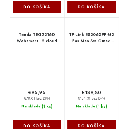
DO KOŠÍKA
DO KOŠÍKA
Tenda TEG2216D
TP-Link ES206XPP-M2
Websmart L2 cloud
Eas.Man.Sw. Omad
managed switch, 16x
8x2.5GB+2xSFP TP-link
10/100/1000 Mbps,
Kov, Fanless-bez
ventilátorov 75012019
€95,95
€189,80
€78,01 bez DPH
€154,31 bez DPH
(
1 ks
)
(
1 ks
)
Na sklade
Na sklade
DO KOŠÍKA
DO KOŠÍKA