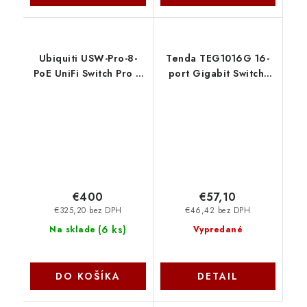
Ubiquiti USW-Pro-8-
Tenda TEG1016G 16-
PoE UniFi Switch Pro 8
port Gigabit Switch,
PoE
16x 10/100/1000 Mb/s,
Fanless, MAC 8K, aj na
stenu, Rackmount
75010016
€400
€57,10
€325,20 bez DPH
€46,42 bez DPH
(
6 ks
)
Na sklade
Vypredané
DO KOŠÍKA
DETAIL