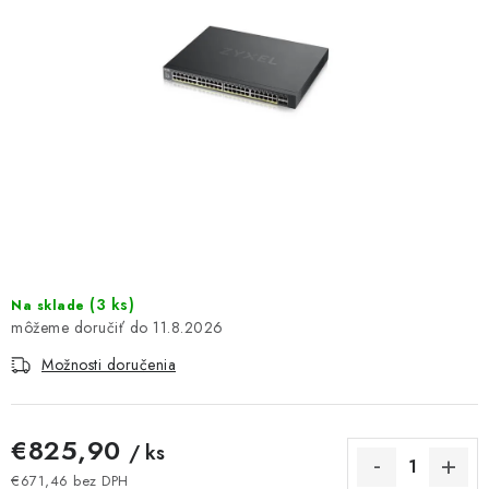
DOMÁCNOSŤ
: DOBRÁ CENA
: PREDAJŇA ZV
: OBĽÚBENÉ PRODUKTY
: TOP PRODUKTY
: NOVÉ PRODUKTY
(
3 ks
)
Na sklade
11.8.2026
ZNAČKY
Možnosti doručenia
Obchodné podmienky
Ochrana osobných údajov
Moja objednávka
Odstúpenie od zmluvy
€825,90
/ ks
Formuláre na stiahnutie
Napíšte nám
€671,46 bez DPH