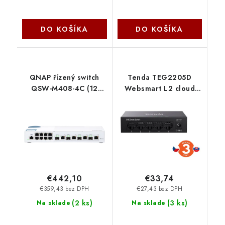
DO KOŠÍKA
DO KOŠÍKA
QNAP řízený switch
Tenda TEG2205D
QSW-M408-4C (12
Websmart L2 cloud
portů: 8x Gigabit port
managed switch, 5x
+ 4x 10G SFP+ / 10GbE
10/100/1000 Mbps,
kombo porty)
Kov, Fanless - bez
ventilátorov 75012017
€442,10
€33,74
€359,43 bez DPH
€27,43 bez DPH
(
2 ks
)
(
3 ks
)
Na sklade
Na sklade