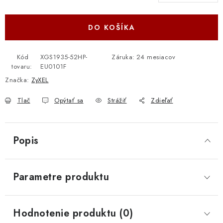
Jednotková cena:
DO KOŠÍKA
Kód
XGS1935-52HP-
Záruka
:
24 mesiacov
tovaru:
EU0101F
Značka:
ZyXEL
Tlač
Opýtať sa
Strážiť
Zdieľať
Popis
Parametre produktu
Hodnotenie produktu (0)