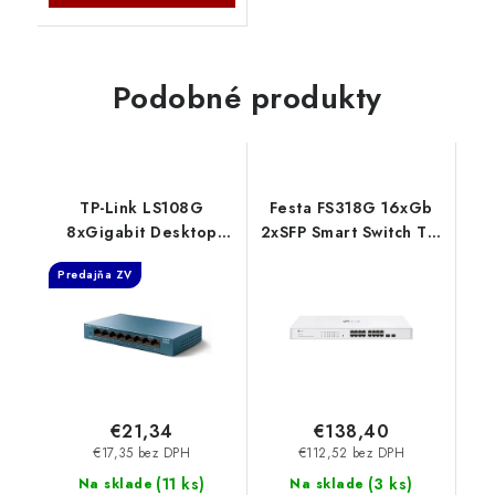
Podobné produkty
TP-Link LS108G
Festa FS318G 16xGb
8xGigabit Desktop
2xSFP Smart Switch TP-
Switch Fanless TP-link
link
Predajňa ZV
€21,34
€138,40
€17,35 bez DPH
€112,52 bez DPH
(
11 ks
)
(
3 ks
)
Na sklade
Na sklade