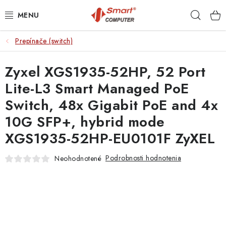
Prejsť
Hľad
na
obsah
Prepínače (switch)
NOTEBOOKY
Zyxel XGS1935-52HP, 52 Port
MOBILNÉ ZARIADENIA
Lite-L3 Smart Managed PoE
PC A KOMPONENTY
Switch, 48x Gigabit PoE and 4x
10G SFP+, hybrid mode
PERIFÉRIE
XGS1935-52HP-EU0101F ZyXEL
TLAČIARNE
Podrobnosti hodnotenia
Neohodnotené
SIETE
ELEKTRONIKA