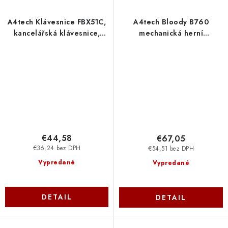
A4tech Klávesnice FBX51C,
A4tech Bloody B760
kancelářská klávesnice,
mechanická herní
membránová, bezdrátová,
klávesnice, podsvícená,
CZ/SK, Šedá FBX51C-GY
Black Switch, USB, CZ, černá
A4Tech
B760-BK-BS A4Tech
€44,58
€67,05
€36,24 bez DPH
€54,51 bez DPH
Vypredané
Vypredané
DETAIL
DETAIL