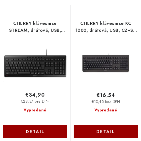
o
p
d
r
u
o
CHERRY klávesnice
CHERRY klávesnice KC
k
d
STREAM, drátová, USB,
1000, drátová, USB, CZ+SK
t
u
CZ+SK layout, černá JK-
layout, černá JK-0800CS-2
8500CS-2 Cherry
Cherry
o
k
v
t
o
v
€34,90
€16,54
€28,37 bez DPH
€13,45 bez DPH
Vypredané
Vypredané
DETAIL
DETAIL