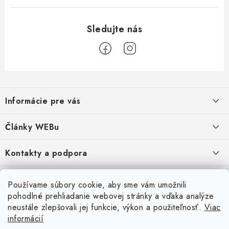
Z
á
Informácie pre vás
p
ä
Obchodné podmienky
Články WEBu
t
Ochrana osobných údajov
i
Dôležité oznamy
Kontakty a podpora
16.6.2026
e
Moja objednávka
Predajňa a sídlo spoločnosti
Servisné služby
Odstúpenie od zmluvy
Nákup na splátky
Používame súbory cookie, aby sme vám umožnili
2.8.2022
23.10.2022
pohodlné prehliadanie webovej stránky a vďaka analýze
Formuláre na stiahnutie
Servis a služby pre Vás
Doprava - UPS
Doprava - Packeta
Splátky - Home Credit
neustále zlepšovali jej funkcie, výkon a použiteľnosť.
Viac
Doprava a Platba
5.3.2022
Ako nakupovať
Napíšte nám
informácií
4.3.2022
18.3.2022