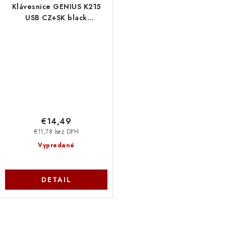
Klávesnice GENIUS K215
USB CZ+SK black
31310474106 Genius
€14,49
€11,78 bez DPH
Vypredané
DETAIL