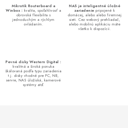
s
Mikrotik Routerboard a
NAS je inteligentné úložné
Winbox :
kvalita, spoľahlivosť a
zariadenie
pripojené k
u
obrovská flexibilita s
domácej, alebo alebo firemnej
jednoduchým a rýchlym
sieti. Cez webový prehliadač,
ovládaním.
alebo mobilnú aplikáciu máte
všetko k dispozícii.
Pevné disky Western Digital :
kvalitná a široká ponuka
škálovaná podľa typu zariadenia
t.j. disky vhodné pre PC, NB,
servre, NAS úložiská, kamerové
systémy atď.