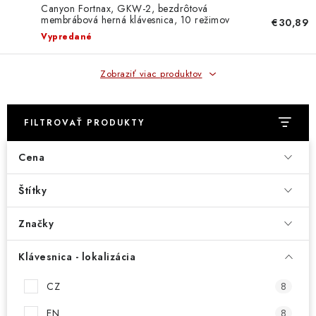
DOMÁCNOSŤ
Canyon Fortnax, GKW-2, bezdrôtová
membrábová herná klávesnica, 10 režimov
€30,89
podsvietenia, akumulátor, US, ružová CND-
: DOBRÁ CENA
Vypredané
SKBW2
: PREDAJŇA ZV
Zobraziť viac produktov
: OBĽÚBENÉ PRODUKTY
FILTROVAŤ PRODUKTY
: TOP PRODUKTY
Cena
: NOVÉ PRODUKTY
Štítky
ZNAČKY
Značky
Klávesnica - lokalizácia
Obchodné podmienky
Ochrana osobných údajov
Moja objednávka
Odstúpenie od zmluvy
CZ
8
Formuláre na stiahnutie
Napíšte nám
EN
8