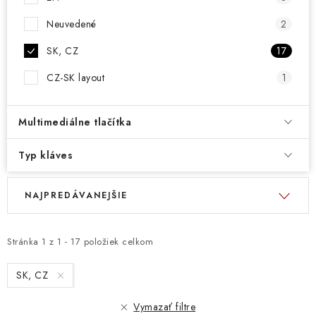
Neuvedené
2
SK, CZ
17
CZ-SK layout
1
Multimediálne tlačítka
Typ kláves
V
R
NAJPREDÁVANEJŠIE
ý
a
p
d
i
e
Stránka
1
z
1
-
17
položiek celkom
s
n
SK, CZ
p
i
r
e
Vymazať filtre