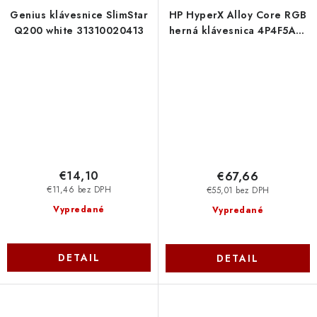
Genius klávesnice SlimStar
HP HyperX Alloy Core RGB
Q200 white 31310020413
herná klávesnica 4P4F5AA-
ABA
€14,10
€67,66
€11,46 bez DPH
€55,01 bez DPH
Vypredané
Vypredané
DETAIL
DETAIL