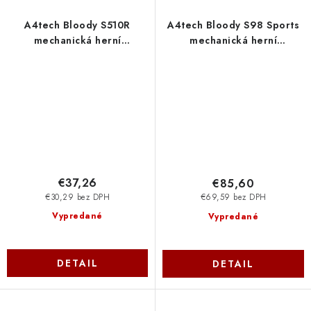
A4tech Bloody S510R
A4tech Bloody S98 Sports
mechanická herní
mechanická herní
klávesnice,RGB podsvícení,
klávesnice,RGB podsvícení,
Red Switch, USB, CZ, černá
Red Switch, USB, CZ, černá/
S510RR A4Tech
červená S98-SR-80 A4Tech
€37,26
€85,60
€30,29 bez DPH
€69,59 bez DPH
Vypredané
Vypredané
DETAIL
DETAIL