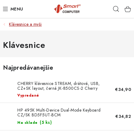
Prejsť
Hľad
na
obsah
Klávesnice a myši
NOTEBOOKY
MOBILNÉ ZARIADENIA
Klávesnice
PC A KOMPONENTY
Najpredávanejšie
PERIFÉRIE
CHERRY klávesnice STREAM, drátová, USB,
TLAČIARNE
CZ+SK layout, černá JK-8500CS-2 Cherry
€34,90
Vypredané
SIETE
HP 495K Multi-Device Dual-Mode Keyboard
CZ/SK BD5F5UT-BCM
€34,82
ELEKTRONIKA
(
5 ks
)
Na sklade