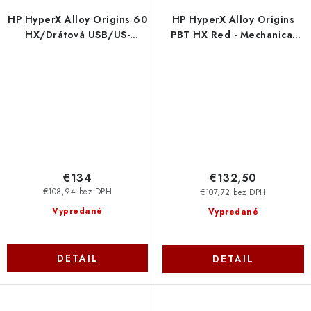
HP HyperX Alloy Origins 60
HP HyperX Alloy Origins
HX/Drátová USB/US-
PBT HX Red - Mechanical
Layout/Černá 4P5N4AA-
Gaming Keyboard
ABA
639N3AA-ABA
€134
€132,50
€108,94 bez DPH
€107,72 bez DPH
Vypredané
Vypredané
DETAIL
DETAIL