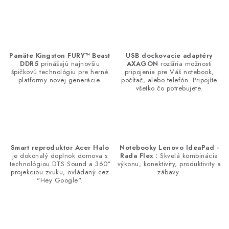
O
v
l
á
d
Pamäte Kingston FURY™ Beast
USB dockovacie adaptéry
DDR5
prinášajú najnovšiu
AXAGON
rozšíria možnosti
a
špičkovú technológiu pre herné
pripojenia pre Váš notebook,
c
platformy novej generácie.
počítač, alebo telefón. Pripojíte
všetko čo potrebujete.
i
e
p
r
v
Smart reproduktor Acer Halo
Notebooky Lenovo IdeaPad -
je dokonalý doplnok domova s
Rada Flex :
Skvelá kombinácia
k
technológiou DTS Sound a 360°
výkonu, konektivity, produktivity a
y
projekciou zvuku, ovládaný cez
zábavy.
"Hey Google".
v
ý
p
i