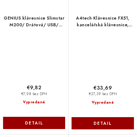
GENIUS klávesnice Slimstar
A4tech Klávesnice FX51,
M200/ Drátová/ USB/
kancelářská klávesnice,
černá/ CZ+SK layout
membránová, bezdrátová,
31310019403 Genius
CZ/SK, Bílá FX51-WH
A4Tech
€9,82
€33,69
€7,98 bez DPH
€27,39 bez DPH
Vypredané
Vypredané
DETAIL
DETAIL