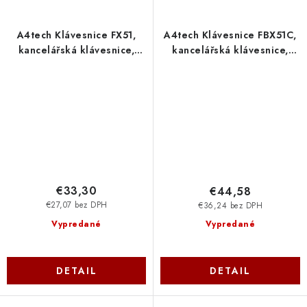
A4tech Klávesnice FX51,
A4tech Klávesnice FBX51C,
kancelářská klávesnice,
kancelářská klávesnice,
membránová, bezdrátová,
membránová, bezdrátová,
CZ/SK, Šedá FX51-GY
CZ/SK, Bílá FBX51C-WH
A4Tech
A4Tech
€33,30
€44,58
€27,07 bez DPH
€36,24 bez DPH
Vypredané
Vypredané
DETAIL
DETAIL