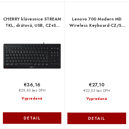
CHERRY klávesnice STREAM
Lenovo 700 Modern MD
TKL, drátová, USB, CZ+SK
Wireless Keyboard-CZ/SK
layout, černá JK-8600CS-2
GY41S04887
Cherry
€36,16
€27,10
€29,40 bez DPH
€22,03 bez DPH
Vypredané
Vypredané
DETAIL
DETAIL