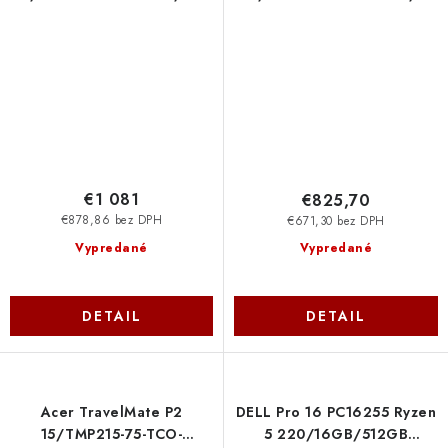
430/18''/WUXGA/32GB/1TB/AMD
120U/14''/WUXGA/16GB/51
int/W11H/Blue/2R Asus
SSD/UHD/W11P/Blue/2R
NX.B73EC.002
€1 081
€825,70
€878,86 bez DPH
€671,30 bez DPH
Vypredané
Vypredané
DETAIL
DETAIL
Acer TravelMate P2
DELL Pro 16 PC16255 Ryzen
15/TMP215-75-TCO-
5 220/16GB/512GB