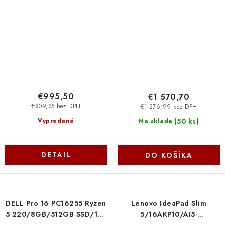
52FB/U5-
SSD/16" IPS FHD+/W11P/3Y
125H/15,6''/FHD/16GB/512GB/Arc
ProSpt/šedá NR7KP Dell
Xe/W11P/Silver/2R
NX.BMFEC.003
€995,50
€1 570,70
€809,35 bez DPH
€1 276,99 bez DPH
(
50 ks
)
Vypredané
Na sklade
DETAIL
DO KOŠÍKA
DELL Pro 16 PC16255 Ryzen
Lenovo IdeaPad Slim
5 220/8GB/512GB SSD/16"
5/16AKP10/AI5-