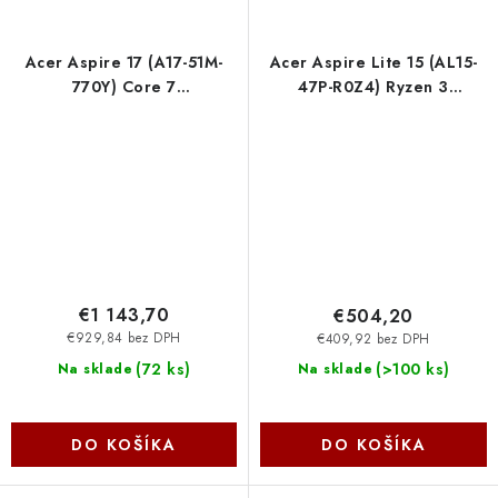
Acer Aspire 17 (A17-51M-
Acer Aspire Lite 15 (AL15-
770Y) Core 7
47P-R0Z4) Ryzen 3
150U/16GB/512GB
5400U/8GB/128GB/15,6"
SSD/17,3" FHD IPS
FHD IPS/Win11 Home/šedý
/ESHELL/šedá
NX.DZ9EC.002
NX.J0HEC.004
€1 143,70
€504,20
€929,84 bez DPH
€409,92 bez DPH
(
72 ks
)
(
>100 ks
)
Na sklade
Na sklade
DO KOŠÍKA
DO KOŠÍKA