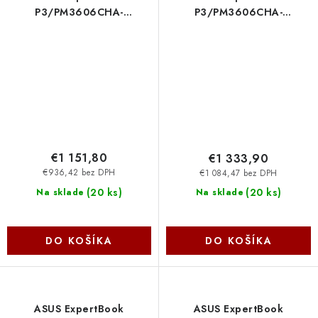
P3/PM3606CHA-
P3/PM3606CHA-
R716512/R7-
R716512X/R7-
8840HS/16''/WUXGA/16GB/512GB/AMD
8840HS/16''/WUXGA/16GB
int/bez OS/Gray/2R Asus
int/W11P/Gray/2R Asus
€1 151,80
€1 333,90
€936,42 bez DPH
€1 084,47 bez DPH
(
20 ks
)
(
20 ks
)
Na sklade
Na sklade
DO KOŠÍKA
DO KOŠÍKA
ASUS ExpertBook
ASUS ExpertBook