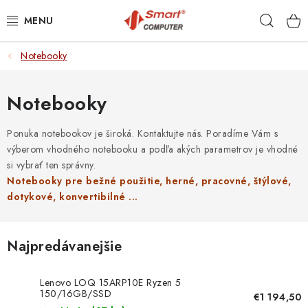
Prejsť
Hľad
na
obsah
Notebooky
NOTEBOOKY
MOBILNÉ ZARIADENIA
Notebooky
PC A KOMPONENTY
Ponuka notebookov je široká. Kontaktujte nás. Poradíme Vám s
výberom vhodného notebooku a podľa akých parametrov je vhodné
si vybrať ten správny.
PERIFÉRIE
Notebooky pre bežné použitie, herné, pracovné, štýlové,
dotykové, konvertibilné ...
TLAČIARNE
SIETE
Najpredávanejšie
ELEKTRONIKA
Lenovo LOQ 15ARP10E Ryzen 5
150/16GB/SSD
€1 194,50
512GB/15,6"/IPS/FHD/144Hz/300nitů/RTX3050