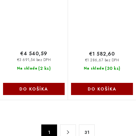
WQXGA, Touch,
Home/3y offsite - retail
500nit/LTE/W11 Pro/3Y PS
DJ8L1ET-BCM
NBD 210-BWNN_2 Dell
€4 540,59
€1 582,60
€3 691,54 bez DPH
€1 286,67 bez DPH
(
2 ks
)
(
30 ks
)
Na sklade
Na sklade
DO KOŠÍKA
DO KOŠÍKA
O
v
S
l
1
31
t