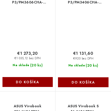
P3/PM3606CHA-
P3/PM3406CHA-
R716512W/R7-
R716512/R7-
8840HS/16''/WUXGA/16GB/512GB/AMD
8840HS/14''/WUXGA/16GB
int/W11H/Gray/2R Asus
int/bez OS/Gray/2R Asus
€1 273,20
€1 131,60
€1 035,12 bez DPH
€920 bez DPH
(
20 ks
)
(
20 ks
)
Na sklade
Na sklade
DO KOŠÍKA
DO KOŠÍKA
ASUS Vivobook
ASUS Vivobook S