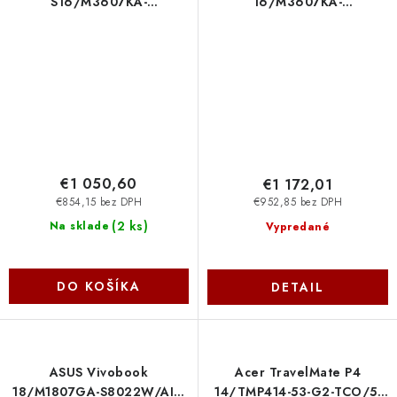
S16/M3607KA-
16/M3607KA-
OLED056WZ/AI5-
OLED009W/AI7-
330/16''/WUXGA/32GB/512GB/AMD
350/16''/WUXGA/32GB/1TB
int/W11H/Gray/2R Asus
int/W11H/Silver/2R Asus
€1 050,60
€1 172,01
€854,15 bez DPH
€952,85 bez DPH
(
2 ks
)
Na sklade
Vypredané
DO KOŠÍKA
DETAIL
ASUS Vivobook
Acer TravelMate P4
18/M1807GA-S8022W/AI5-
14/TMP414-53-G2-TCO/5-