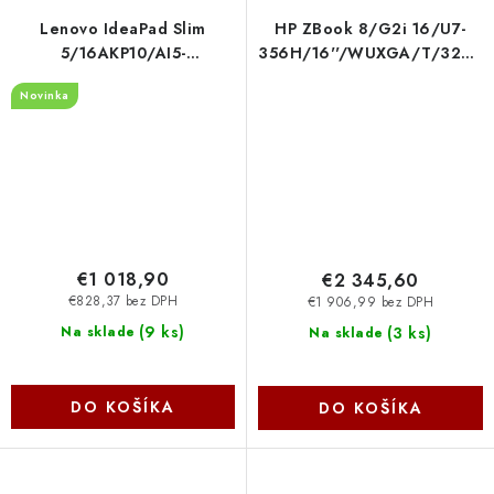
Lenovo IdeaPad Slim
HP ZBook 8/G2i 16/U7-
5/16AKP10/AI5-
356H/16''/WUXGA/T/32GB/1
330/16''/WUXGA/16GB/512GB/AMD
int/W11P/Silver/3R On-Site
Novinka
int/W11H/Gray/2R
DT3F5ET-BCM
83HY00A5CK
€1 018,90
€2 345,60
€828,37 bez DPH
€1 906,99 bez DPH
(
9 ks
)
(
3 ks
)
Na sklade
Na sklade
DO KOŠÍKA
DO KOŠÍKA