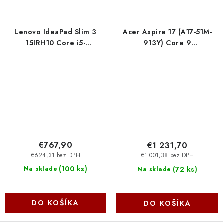
Lenovo IdeaPad Slim 3
Acer Aspire 17 (A17-51M-
15IRH10 Core i5-
913Y) Core 9
13420H/16GB/SSD
270H/16GB/512GB
512B/15,3"/WUXGA/IPS/AG/300nitů/bezADPT/WIN11
SSD/17,3" FHD IPS/ESHELL/
Home/šedá 83K101JXCK
šedá NX.JL5EC.007
€767,90
€1 231,70
€624,31 bez DPH
€1 001,38 bez DPH
(
100 ks
)
(
72 ks
)
Na sklade
Na sklade
DO KOŠÍKA
DO KOŠÍKA