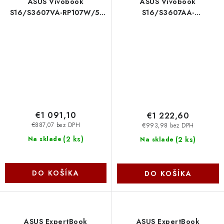
ASUS Vivobook
ASUS Vivobook
S16/S3607VA-RP107W/5-
S16/S3607AA-
210H/16''/WUXGA/16GB/512GB/Intel
OLED066W/U5-
int/W11H/Gray/2R Asus
325/16''/WUXGA/32GB/1TB/
int/W11H/Gray/2R Asus
€1 091,10
€1 222,60
€887,07 bez DPH
€993,98 bez DPH
(
2 ks
)
(
2 ks
)
Na sklade
Na sklade
DO KOŠÍKA
DO KOŠÍKA
ASUS ExpertBook
ASUS ExpertBook