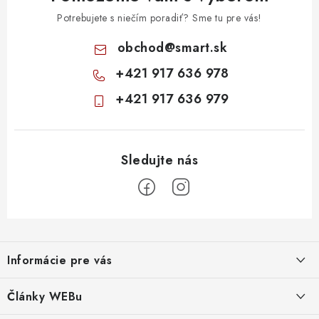
Potrebujete s niečím poradiť? Sme tu pre vás!
obchod
@
smart.sk
+421 917 636 978
+421 917 636 979
Z
á
Informácie pre vás
p
ä
Obchodné podmienky
Články WEBu
t
Ochrana osobných údajov