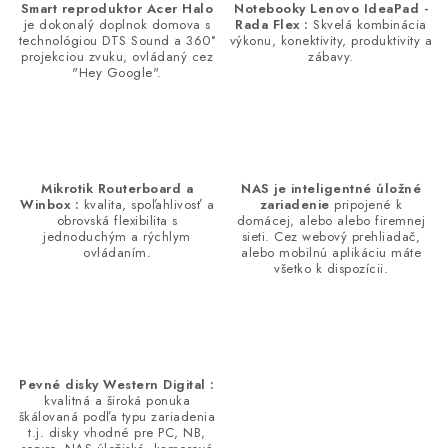
Smart reproduktor Acer Halo
Notebooky Lenovo IdeaPad -
je dokonalý doplnok domova s
Rada Flex :
Skvelá kombinácia
technológiou DTS Sound a 360°
výkonu, konektivity, produktivity a
projekciou zvuku, ovládaný cez
zábavy.
"Hey Google".
Mikrotik Routerboard a
NAS je inteligentné úložné
Winbox :
kvalita, spoľahlivosť a
zariadenie
pripojené k
obrovská flexibilita s
domácej, alebo alebo firemnej
jednoduchým a rýchlym
sieti. Cez webový prehliadač,
ovládaním.
alebo mobilnú aplikáciu máte
všetko k dispozícii.
Pevné disky Western Digital :
kvalitná a široká ponuka
škálovaná podľa typu zariadenia
t.j. disky vhodné pre PC, NB,