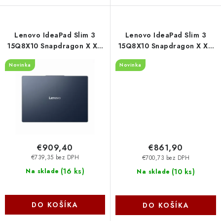
Lenovo IdeaPad Slim 3
Lenovo IdeaPad Slim 3
15Q8X10 Snapdragon X X1-
15Q8X10 Snapdragon X X1-
26-100/AI
26-100/AI
Novinka
Novinka
PC/8GB/SSD512GB/15,3"/WUXGA/IPS/300nitů/bezADPT/W
PC/8GB/SSD256GB/15,3"/W
Home/modrá 83N3008XCK
Home/modrá 83N3008VCK
€909,40
€861,90
€739,35 bez DPH
€700,73 bez DPH
(
16 ks
)
(
10 ks
)
Na sklade
Na sklade
DO KOŠÍKA
DO KOŠÍKA