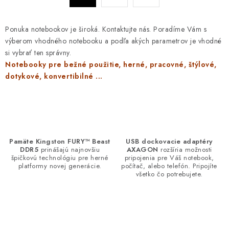
á
r
d
á
Ponuka notebookov je široká. Kontaktujte nás. Poradíme Vám s
n
a
výberom vhodného notebooku a podľa akých parametrov je vhodné
k
c
si vybrať ten správny.
o
i
Notebooky pre bežné použitie, herné, pracovné, štýlové,
v
e
dotykové, konvertibilné ...
a
p
n
r
i
v
e
k
y
Pamäte Kingston FURY™ Beast
USB dockovacie adaptéry
DDR5
prinášajú najnovšiu
AXAGON
rozšíria možnosti
v
špičkovú technológiu pre herné
pripojenia pre Váš notebook,
platformy novej generácie.
počítač, alebo telefón. Pripojíte
ý
všetko čo potrebujete.
p
i
s
u