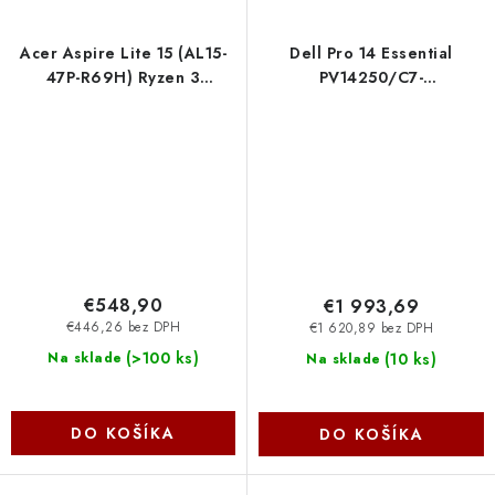
Acer Aspire Lite 15 (AL15-
Dell Pro 14 Essential
47P-R69H) Ryzen 3
PV14250/C7-
5400U/8GB/256GB/15,6"/Win11
150U/32GB/1TB SSD/14"
Home/šedý NX.DZAEC.001
FHD+/Intel
UHD/Fpr/4Cell/No
AC/WLAN/Backlit Kb/W11
Pro/3Y PrSp FFCGM
€548,90
€1 993,69
€446,26 bez DPH
€1 620,89 bez DPH
(
>100 ks
)
(
10 ks
)
Na sklade
Na sklade
DO KOŠÍKA
DO KOŠÍKA