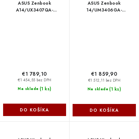
ASUS Zenbook
ASUS Zenbook
A14/UX3407QA-
14/UM3406GA-
OLED520WZ/SD-X1-26-
OLED232W/AI7-
100/14''/WUXGA/32GB/1TB/Adreno/W11H/Gold/2R
445/14''/WUXGA/T/32GB/1
Asus
int/W11H/Black/2R Asus
€1 789,10
€1 859,90
€1 454,55 bez DPH
€1 512,11 bez DPH
(
1 ks
)
(
1 ks
)
Na sklade
Na sklade
DO KOŠÍKA
DO KOŠÍKA