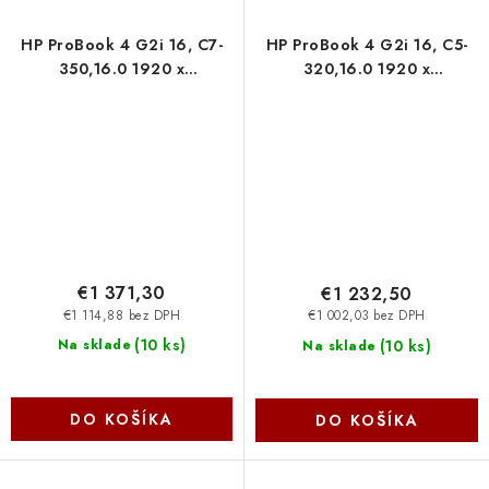
HP ProBook 4 G2i 16, C7-
HP ProBook 4 G2i 16, C5-
350,16.0 1920 x
320,16.0 1920 x
1200/300n, 1x16GB, SSD
1200/300n, 1x16GB, SSD
512GB, W11Pro, 3-3-0
512GB, W11Pro, 3-3-0
E0SY7ET-BCM
E0SY6ET-BCM
€1 371,30
€1 232,50
€1 114,88 bez DPH
€1 002,03 bez DPH
(
10 ks
)
(
10 ks
)
Na sklade
Na sklade
DO KOŠÍKA
DO KOŠÍKA