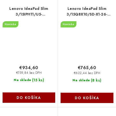
Lenovo IdeaPad Slim
Lenovo IdeaPad Slim
3/15IPH11/U5-
3/15Q8X10/SD-X1-26-
322/15,3''/WUXGA/16GB/512GB/Intel
100/15,3''/WUXGA/8GB/25
Novinka
Novinka
int/W11H/Gray/2R
83N3008UCK
83UR00DACK
€934,60
€765,60
€759,84 bez DPH
€622,44 bez DPH
(
15 ks
)
(
8 ks
)
Na sklade
Na sklade
DO KOŠÍKA
DO KOŠÍKA