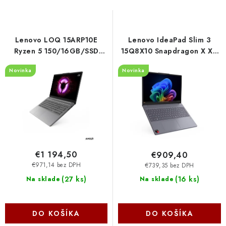
s
n
p
i
r
e
Lenovo LOQ 15ARP10E
Lenovo IdeaPad Slim 3
o
p
Ryzen 5 150/16GB/SSD
15Q8X10 Snapdragon X X1-
512GB/15,6"/IPS/FHD/144Hz/300nitů/RTX3050
26-100/AI PC/8GB/SSD
d
r
Novinka
Novinka
6GB/bezADPT/bez OS/
512GB/15,3"/WUXGA/IPS/30
u
o
šedá 83S000H9CK
Home/šedá 83N3008WCK
k
d
t
u
o
k
v
t
o
€1 194,50
€909,40
v
€971,14 bez DPH
€739,35 bez DPH
(
27 ks
)
(
16 ks
)
Na sklade
Na sklade
DO KOŠÍKA
DO KOŠÍKA