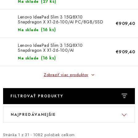
DOMÁCNOSŤ
(
27 ks
)
Na sklade
6GB/bezADPT/bez OS/šedá
83S000H9CK
: DOBRÁ CENA
Lenovo IdeaPad Slim 3 15Q8X10
Snapdragon X X1-26-100/AI PC/8GB/SSD
€909,40
512GB/15,3"/WUXGA/IPS/300nitů/bezADPT/WIN11
(
16 ks
)
Na sklade
Home/šedá 83N3008WCK
: PREDAJŇA ZV
Lenovo IdeaPad Slim 3 15Q8X10
: OBĽÚBENÉ PRODUKTY
Snapdragon X X1-26-100/AI
€909,40
PC/8GB/SSD512GB/15,3"/WUXGA/IPS/300nitů/bezADPT
(
16 ks
)
Na sklade
Home/modrá 83N3008XCK
: TOP PRODUKTY
Zobraziť viac produktov
: NOVÉ PRODUKTY
ZNAČKY
FILTROVAŤ PRODUKTY
V
R
Obchodné podmienky
Ochrana osobných údajov
NAJPREDÁVANEJŠIE
ý
a
Moja objednávka
Odstúpenie od zmluvy
p
d
Formuláre na stiahnutie
Napíšte nám
i
e
Stránka
1
z
31
-
1082
položiek celkom