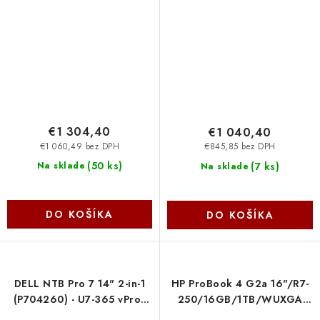
IPS FHD+/W11P/3Y ProSpt/
330/16''/WUXGA/16GB/51
šedá 7V82R Dell
int/W11H/Blue/2R
83HY009UCK
€1 304,40
€1 040,40
€1 060,49 bez DPH
€845,85 bez DPH
(
50 ks
)
(
7 ks
)
Na sklade
Na sklade
DO KOŠÍKA
DO KOŠÍKA
DELL NTB Pro 7 14" 2-in-1
HP ProBook 4 G2a 16"/R7-
(P704260) - U7-365 vPro/
250/16GB/1TB/WUXGA
32GB/ 1TB SSD/14"
OLED 300 FHD/Win 11