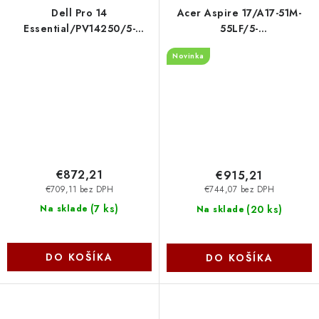
Dell Pro 14
Acer Aspire 17/A17-51M-
Essential/PV14250/5-
55LF/5-
120U/14''/WUXGA/16GB/512GB/Intel
120U/17,3''/FHD/16GB/512GB
Novinka
int/W11P/Black/3R NBD
int/bez OS/Gray/2R
29GJC
NX.J0HEC.003
€872,21
€915,21
€709,11 bez DPH
€744,07 bez DPH
(
7 ks
)
(
20 ks
)
Na sklade
Na sklade
DO KOŠÍKA
DO KOŠÍKA