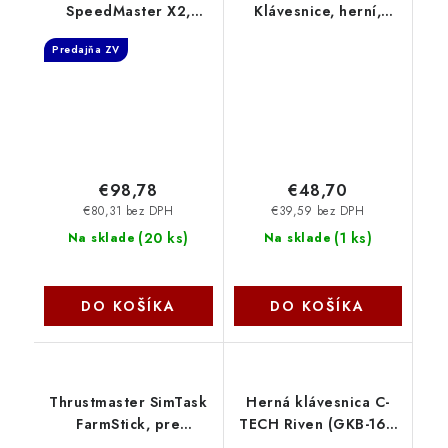
SpeedMaster X2,
Klávesnice, herní,
Volant, pedály, řadicí
drátová, mechanická,
Predajňa ZV
páka, pro PC, PS3, PS4,
Endorfy Red, US
PS5, Xbox One, Xbox
layout, TKL, ARGB,
Series X a Xbox 360
hliníková konstrukce,
31620002400
USB, šedá EY5A126
€98,78
€48,70
€80,31 bez DPH
€39,59 bez DPH
(
20 ks
)
(
1 ks
)
Na sklade
Na sklade
DO KOŠÍKA
DO KOŠÍKA
Thrustmaster SimTask
Herná klávesnica C-
FarmStick, pre
TECH Riven (GKB-16),
XBOX[4460279]
RGB, USB C-Tech