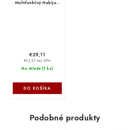
Multifunkčný Nabíjací
RGB Stojan s
Chladením pre PS5
Slim Black
6974363711009
NoName
€29,11
€23,67 bez DPH
(
1 ks
)
Na sklade
DO KOŠÍKA
Podobné produkty