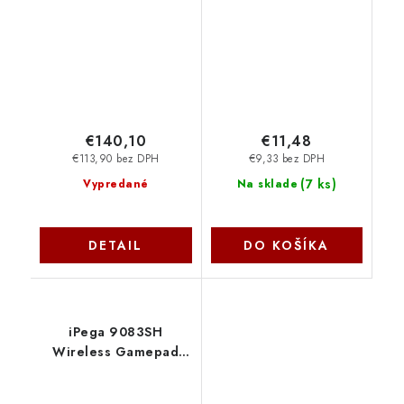
THRUSTMASTER
€140,10
€11,48
€113,90 bez DPH
€9,33 bez DPH
(
7 ks
)
Vypredané
Na sklade
DETAIL
DO KOŠÍKA
iPega 9083SH
Wireless Gamepad
Red Bat pre
Android/iOS/PS4/PC/N-