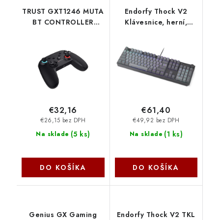
TRUST GXT1246 MUTA
Endorfy Thock V2
BT CONTROLLER
Klávesnice, herní,
SWITCH BLK 25425
drátová, mechanická,
Trust
Endorfy Red,CZ/SK
layout, ARGB, hliníková
konstrukce, USB, šedá
EY5C015
€32,16
€61,40
€26,15 bez DPH
€49,92 bez DPH
(
5 ks
)
(
1 ks
)
Na sklade
Na sklade
DO KOŠÍKA
DO KOŠÍKA
Genius GX Gaming
Endorfy Thock V2 TKL