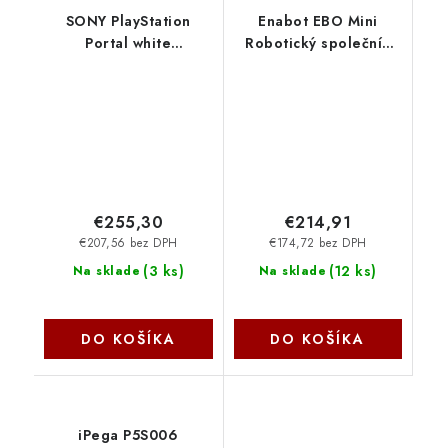
SONY PlayStation
Enabot EBO Mini
Portal white
Robotický společník
PS711000042435 Sony
WH287310
€255,30
€214,91
€207,56 bez DPH
€174,72 bez DPH
(
3 ks
)
(
12 ks
)
Na sklade
Na sklade
DO KOŠÍKA
DO KOŠÍKA
iPega P5S006