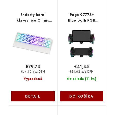
Endorfy herní
iPega 9777SH
klávesnice Omnis
Bluetooth RGB
OWH Pudd.Kaihl BR
Gamepad pre
RGB /USB/ brown
Android/iOS/PS3/PC/N-
switch / drátová /
Switch 6974363711931
mechanická / US
NoName
layout / bílá RGB
EY5A035 SilentiumPC
€79,73
€41,35
€64,82 bez DPH
€33,62 bez DPH
(
11 ks
)
Vypredané
Na sklade
DETAIL
DO KOŠÍKA