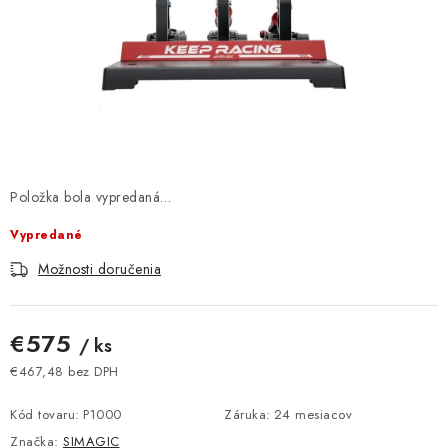
DOMÁCNOSŤ
: DOBRÁ CENA
: PREDAJŇA ZV
: OBĽÚBENÉ PRODUKTY
Položka bola vypredaná…
: TOP PRODUKTY
Vypredané
: NOVÉ PRODUKTY
Možnosti doručenia
ZNAČKY
€575
/ ks
Obchodné podmienky
Ochrana osobných údajov
€467,48 bez DPH
Jednotková cena:
Moja objednávka
Odstúpenie od zmluvy
Kód tovaru:
P1000
Záruka
:
24 mesiacov
Formuláre na stiahnutie
Napíšte nám
Značka:
SIMAGIC