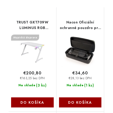
TRUST GXT709W
Nacon Oficiální
LUMINUS RGB
ochranné pouzdro pro
DESKGXT RGB DESK
ROG Xbox Ally (X)
Atypická doprava
WHT 25328 Trust
XBXROGPOUCHXL
€200,80
€34,60
€163,25 bez DPH
€28,13 bez DPH
(
3 ks
)
(
1 ks
)
Na sklade
Na sklade
DO KOŠÍKA
DO KOŠÍKA