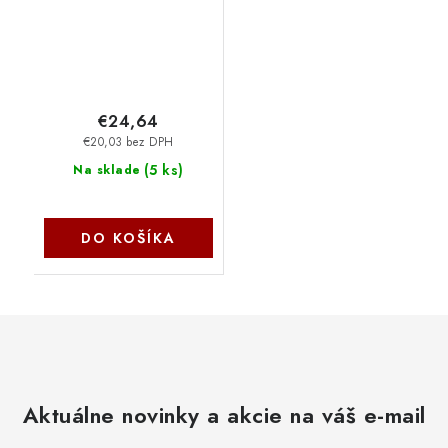
Switch Black
6974363711962
NoName
€24,64
€20,03 bez DPH
(
5 ks
)
Na sklade
DO KOŠÍKA
Aktuálne novinky a akcie na váš e-mail