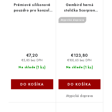
Prémiové silikonové
Gembird herná
pouzdro pro konzoli
stolička Scorpion
Switch 2 SW2G006
čierna/oranžová GC-
Atypická doprava
NoName
SCORPION-04X
€7,20
€123,80
€5,85 bez DPH
€100,65 bez DPH
(
1 ks
)
(
1 ks
)
Na sklade
Na sklade
DO KOŠÍKA
DO KOŠÍKA
Atypická doprava