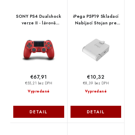
SONY PS4 Dualshock
iPega P5P19 Skladací
verze II - lávově
Nabíjací Stojan pre
červený PS719814153
Playstation Portal
Sony
Remote Player White
6974363711405
NoName
€67,91
€10,32
€55,21 bez DPH
€8,39 bez DPH
Vypredané
Vypredané
DETAIL
DETAIL