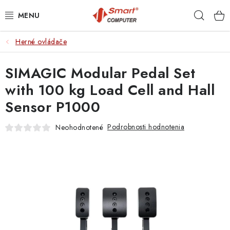
Prejsť
Hľad
na
obsah
Herné ovládače
NOTEBOOKY
SIMAGIC Modular Pedal Set
MOBILNÉ ZARIADENIA
with 100 kg Load Cell and Hall
PC A KOMPONENTY
Sensor P1000
PERIFÉRIE
Podrobnosti hodnotenia
Neohodnotené
TLAČIARNE
SIETE
ELEKTRONIKA