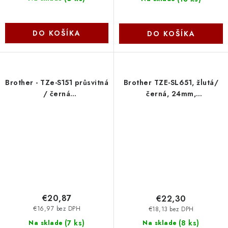
DO KOŠÍKA
DO KOŠÍKA
Brother - TZe-S151 průsvitná
Brother TZE-SL651, žlutá/
/ černá
černá, 24mm,
(24mm,lamin.,extrémně
samolaminovací TZESL651
adh.) TZES151
€20,87
€22,30
€16,97 bez DPH
€18,13 bez DPH
(
7 ks
)
(
8 ks
)
Na sklade
Na sklade