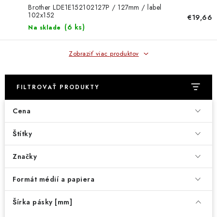
DOMÁCNOSŤ
Brother LDE1E152102127P / 127mm / label
102x152
€19,66
: DOBRÁ CENA
(
6 ks
)
Na sklade
: PREDAJŇA ZV
Zobraziť viac produktov
: OBĽÚBENÉ PRODUKTY
FILTROVAŤ PRODUKTY
: TOP PRODUKTY
Cena
: NOVÉ PRODUKTY
Štítky
ZNAČKY
Značky
Obchodné podmienky
Formát médií a papiera
Ochrana osobných údajov
Moja objednávka
Odstúpenie od zmluvy
Šírka pásky [mm]
Formuláre na stiahnutie
Napíšte nám