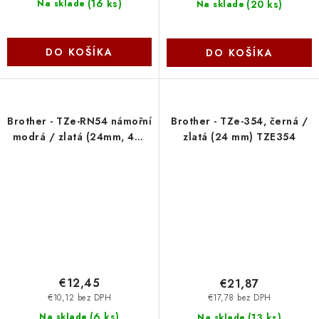
(
16 ks
)
(
20 ks
)
Na sklade
Na sklade
DO KOŠÍKA
DO KOŠÍKA
Brother - TZe-RN54 námořní
Brother - TZe-354, černá /
modrá / zlatá (24mm, 4m,
zlatá (24 mm) TZE354
textilní) TZERN54
€12,45
€21,87
€10,12 bez DPH
€17,78 bez DPH
(
6 ks
)
(
13 ks
)
Na sklade
Na sklade