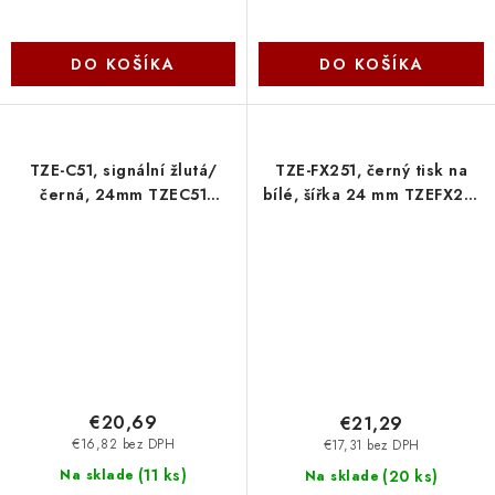
DO KOŠÍKA
DO KOŠÍKA
TZE-C51, signální žlutá/
TZE-FX251, černý tisk na
černá, 24mm TZEC51
bílé, šířka 24 mm TZEFX251
Brother
Brother
€20,69
€21,29
€16,82 bez DPH
€17,31 bez DPH
(
11 ks
)
(
20 ks
)
Na sklade
Na sklade