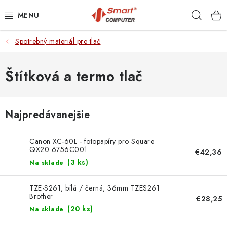
Prejsť
Hľad
na
obsah
Spotrebný materiál pre tlač
NOTEBOOKY
MOBILNÉ ZARIADENIA
Štítková a termo tlač
PC A KOMPONENTY
Najpredávanejšie
PERIFÉRIE
Canon XC-60L - fotopapíry pro Square
TLAČIARNE
QX20 6756C001
€42,36
(
3 ks
)
Na sklade
SIETE
TZE-S261, bílá / černá, 36mm TZES261
Brother
€28,25
ELEKTRONIKA
(
20 ks
)
Na sklade