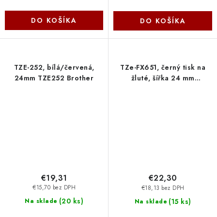
DO KOŠÍKA
DO KOŠÍKA
TZE-252, bílá/červená,
TZe-FX651, černý tisk na
24mm TZE252 Brother
žluté, šířka 24 mm
TZEFX651 Brother
€19,31
€22,30
€15,70 bez DPH
€18,13 bez DPH
(
20 ks
)
(
15 ks
)
Na sklade
Na sklade