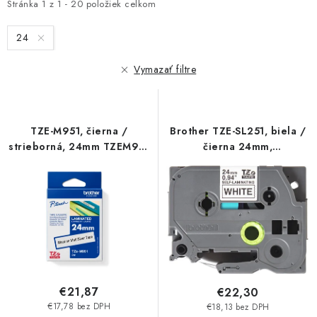
i
e
Stránka
1
z
1
-
20
položiek celkom
s
n
24
p
i
r
e
Vymazať filtre
o
p
d
r
u
o
TZE-M951, čierna /
Brother TZE-SL251, biela /
k
d
strieborná, 24mm TZEM951
čierna 24mm,
t
u
Brother
samolaminovací TZESL251
o
k
v
t
o
v
€21,87
€22,30
€17,78 bez DPH
€18,13 bez DPH