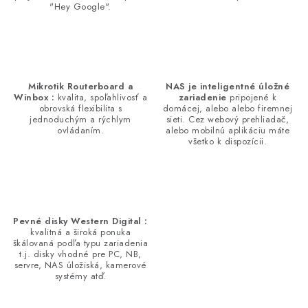
"Hey Google".
v
ý
p
i
s
Mikrotik Routerboard a
NAS je inteligentné úložné
Winbox :
kvalita, spoľahlivosť a
zariadenie
pripojené k
u
obrovská flexibilita s
domácej, alebo alebo firemnej
jednoduchým a rýchlym
sieti. Cez webový prehliadač,
ovládaním.
alebo mobilnú aplikáciu máte
všetko k dispozícii.
Pevné disky Western Digital :
kvalitná a široká ponuka
škálovaná podľa typu zariadenia
t.j. disky vhodné pre PC, NB,
servre, NAS úložiská, kamerové
systémy atď.