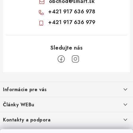
obchod
@
smart.sk
+421 917 636 978
+421 917 636 979
Z
á
Informácie pre vás
p
ä
Obchodné podmienky
Články WEBu
t
Ochrana osobných údajov
i
Dôležité oznamy
Kontakty a podpora
16.6.2026
e
Moja objednávka
Predajňa a sídlo spoločnosti