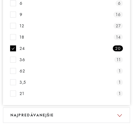
6
6
9
16
12
27
18
14
24
20
36
11
62
1
3,5
1
21
1
V
R
NAJPREDÁVANEJŠIE
ý
a
p
d