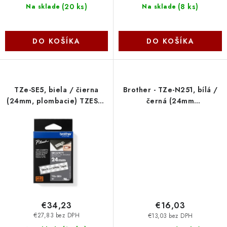
(
20 ks
)
(
8 ks
)
Na sklade
Na sklade
DO KOŠÍKA
DO KOŠÍKA
TZe-SE5, biela / čierna
Brother - TZe-N251, bílá /
(24mm, plombacie) TZESE5
černá (24mm
Brother
nelaminované) TZEN251
€34,23
€16,03
€27,83 bez DPH
€13,03 bez DPH