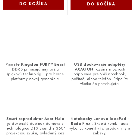
DO KOŠÍKA
DO KOŠÍKA
O
v
l
á
d
Pamäte Kingston FURY™ Beast
USB dockovacie adaptéry
DDR5
prinášajú najnovšiu
AXAGON
rozšíria možnosti
a
špičkovú technológiu pre herné
pripojenia pre Váš notebook,
c
platformy novej generácie.
počítač, alebo telefón. Pripojíte
všetko čo potrebujete.
i
e
p
r
v
Smart reproduktor Acer Halo
Notebooky Lenovo IdeaPad -
je dokonalý doplnok domova s
Rada Flex :
Skvelá kombinácia
k
technológiou DTS Sound a 360°
výkonu, konektivity, produktivity a
y
projekciou zvuku, ovládaný cez
zábavy.