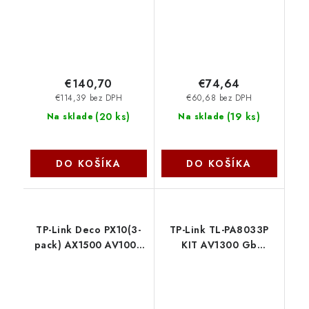
€140,70
€74,64
€114,39 bez DPH
€60,68 bez DPH
(
20 ks
)
(
19 ks
)
Na sklade
Na sklade
DO KOŠÍKA
DO KOŠÍKA
TP-Link Deco PX10(3-
TP-Link TL-PA8033P
pack) AX1500 AV1000
KIT AV1300 Gb
Powerline Mesh
průchozí powerline kit
System TP-link
(2ks) TP-link