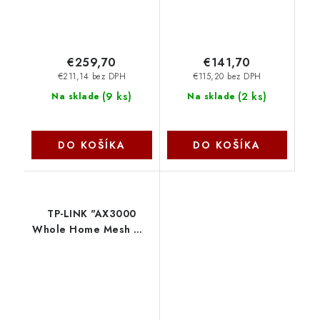
€259,70
€141,70
€211,14 bez DPH
€115,20 bez DPH
(
9 ks
)
(
2 ks
)
Na sklade
Na sklade
DO KOŠÍKA
DO KOŠÍKA
TP-LINK "AX3000
Whole Home Mesh Wi-
Fi 6 SystemSPEED: 574
Mbps at 2.4 GHz +
2402 Mbps at 5
GHzSPEC: Internal
Antennas, Halo