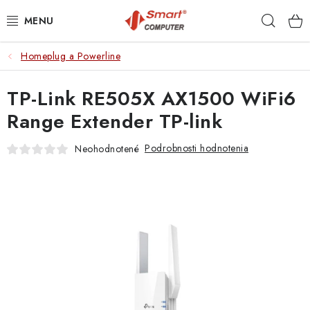
Prejsť
Hľad
na
obsah
Homeplug a Powerline
NOTEBOOKY
TP-Link RE505X AX1500 WiFi6
MOBILNÉ ZARIADENIA
Range Extender TP-link
PC A KOMPONENTY
Podrobnosti hodnotenia
Neohodnotené
PERIFÉRIE
TLAČIARNE
SIETE
ELEKTRONIKA