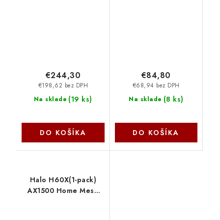
LHGGM+EG18-EA
€244,30
€84,80
€198,62 bez DPH
€68,94 bez DPH
(
19 ks
)
(
8 ks
)
Na sklade
Na sklade
DO KOŠÍKA
DO KOŠÍKA
Halo H60X(1-pack)
AX1500 Home Mesh
WiFi6 systém Mercusys