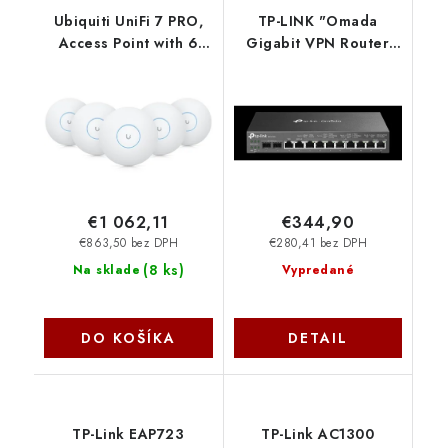
Ubiquiti UniFi 7 PRO,
TP-LINK "Omada
Access Point with 6
Gigabit VPN Router
GHz support, 2.5 GbE
with PoE+ Ports and
uplink, and 9.3 Gbps
Controller
over-the-air speed. - 5
AbilityPORT: 2×
pack U7-Pro-5
Gigabit SFP WAN/LAN
Port, 1× Gigabit R
ER7212PC TP-link
€1 062,11
€344,90
€863,50 bez DPH
€280,41 bez DPH
(
8 ks
)
Na sklade
Vypredané
DO KOŠÍKA
DETAIL
TP-Link EAP723
TP-Link AC1300