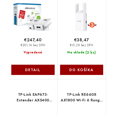
Devolo
1167 Mbps, 1x Gigabit
LAN port, Repeater,
AP 75012048
€247,40
€38,47
€201,14 bez DPH
€31,28 bez DPH
(
2 ks
)
Vypredané
Na sklade
DETAIL
DO KOŠÍKA
TP-Link EAP673-
TP-Link RE660X
Extender AX5400
AX1800 Wi-Fi 6 Range
Wifi6 Extender TP-link
Extender TP-link