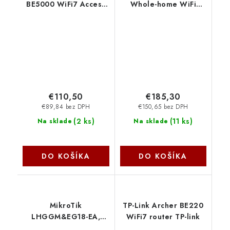
BE5000 WiFi7 Access
Whole-home WiFi
Point TP-link
System Deco M5(3-
Pack), 2xGb TP-link
€110,50
€185,30
€89,84 bez DPH
€150,65 bez DPH
(
2 ks
)
(
11 ks
)
Na sklade
Na sklade
DO KOŠÍKA
DO KOŠÍKA
MikroTik
TP-Link Archer BE220
LHGGM&EG18-EA,
WiFi7 router TP-link
LHG LTE18 kit