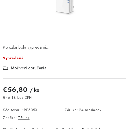
DOMÁCNOSŤ
: DOBRÁ CENA
: PREDAJŇA ZV
: OBĽÚBENÉ PRODUKTY
Položka bola vypredaná…
Vypredané
: TOP PRODUKTY
Možnosti doručenia
: NOVÉ PRODUKTY
€56,80
/ ks
ZNAČKY
€46,18 bez DPH
Jednotková cena:
Obchodné podmienky
Ochrana osobných údajov
Kód tovaru:
RE505X
Záruka
:
24 mesiacov
Moja objednávka
Odstúpenie od zmluvy
Značka:
TP-link
Formuláre na stiahnutie
Napíšte nám