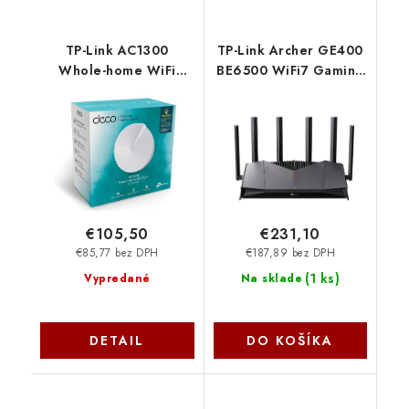
TP-Link AC1300
TP-Link Archer GE400
Whole-home WiFi
BE6500 WiFi7 Gaming
System Deco M5(1-
router TP-link
Pack), 2xGb Deco
M5(1-pack) TP-link
€105,50
€231,10
€85,77 bez DPH
€187,89 bez DPH
(
1 ks
)
Vypredané
Na sklade
DETAIL
DO KOŠÍKA