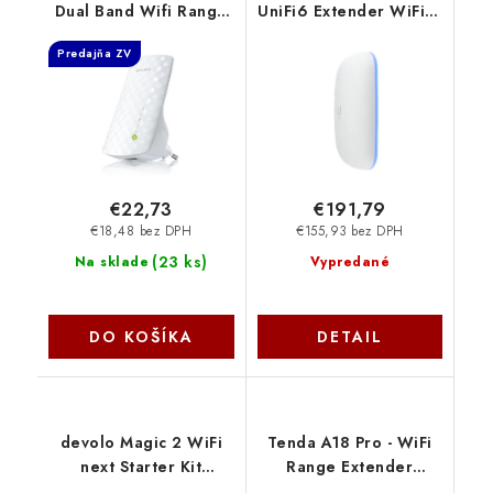
Dual Band Wifi Range
UniFi6 Extender WiFi 6
Extender/AP, 3 interní
Ubiquiti
Predajňa ZV
antény,1x10/100 RJ45,
power schedule TP-link
€22,73
€191,79
€18,48 bez DPH
€155,93 bez DPH
(
23 ks
)
Na sklade
Vypredané
DO KOŠÍKA
DETAIL
devolo Magic 2 WiFi
Tenda A18 Pro - WiFi
next Starter Kit
Range Extender
2400mbps 8621
AC1200 Dual Band,