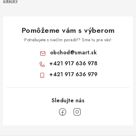
údajov
Pomôžeme vám s výberom
Potrebujete s niečím poradiť? Sme tu pre vás!
obchod
@
smart.sk
+421 917 636 978
+421 917 636 979
Z