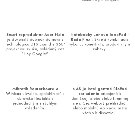
i
e
p
r
v
Smart reproduktor Acer Halo
Notebooky Lenovo IdeaPad -
je dokonalý doplnok domova s
Rada Flex :
Skvelá kombinácia
k
technológiou DTS Sound a 360°
výkonu, konektivity, produktivity a
y
projekciou zvuku, ovládaný cez
zábavy.
"Hey Google".
v
ý
p
i
s
Mikrotik Routerboard a
NAS je inteligentné úložné
Winbox :
kvalita, spoľahlivosť a
zariadenie
pripojené k
u
obrovská flexibilita s
domácej, alebo alebo firemnej
jednoduchým a rýchlym
sieti. Cez webový prehliadač,
ovládaním.
alebo mobilnú aplikáciu máte
všetko k dispozícii.