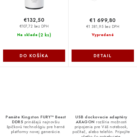
€132,50
€1 699,80
€107,72 bez DPH
€1 381,95 bez DPH
(
2 ks
)
Na sklade
Vypredané
DO KOŠÍKA
DETAIL
O
v
l
á
d
Pamäte Kingston FURY™ Beast
USB dockovacie adaptéry
DDR5
prinášajú najnovšiu
AXAGON
rozšíria možnosti
a
špičkovú technológiu pre herné
pripojenia pre Váš notebook,
c
platformy novej generácie.
počítač, alebo telefón. Pripojíte
všetko čo potrebujete.