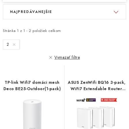
V
R
NAJPREDÁVANEJŠIE
ý
a
p
d
i
e
Stránka
1
z
1
-
2
položiek celkom
s
n
2
p
i
r
e
Vymazať filtre
o
p
d
r
u
o
TP-link Wifi7 domáci mesh
ASUS ZenWifi BQ16 3-pack,
k
d
Deco BE25-Outdoor(1-pack)
WiFi7 Extendable Router,
t
u
AiMesh, 2x WAN/LAN, 3x
LAN, 1x USB 3.0 90IG08K0-
o
k
MO3N4V Asus
v
t
o
v