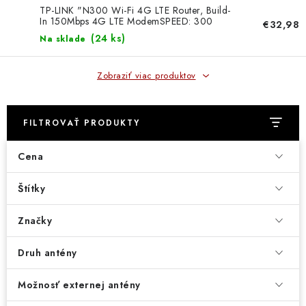
DOMÁCNOSŤ
TP-LINK "N300 Wi-Fi 4G LTE Router, Build-
In 150Mbps 4G LTE ModemSPEED: 300
€32,98
Mbps at 2.4 GHz, 4G Cat4 150/50
: DOBRÁ CENA
(
24 ks
)
Na sklade
MbpsSPEC: I MB110-4G TP-link
: PREDAJŇA ZV
Zobraziť viac produktov
: OBĽÚBENÉ PRODUKTY
FILTROVAŤ PRODUKTY
: TOP PRODUKTY
Cena
: NOVÉ PRODUKTY
Štítky
ZNAČKY
Značky
Obchodné podmienky
Druh antény
Ochrana osobných údajov
Moja objednávka
Odstúpenie od zmluvy
Možnosť externej antény
Formuláre na stiahnutie
Napíšte nám