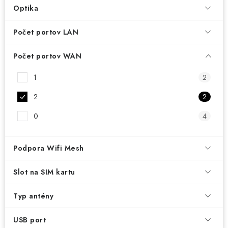
Optika
Počet portov LAN
Počet portov WAN
1
2
2
2
0
4
Podpora Wifi Mesh
Slot na SIM kartu
Typ antény
USB port