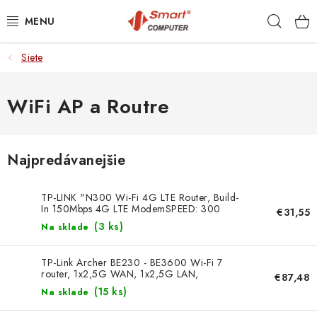
Prejsť
Hľad
na
obsah
Siete
NOTEBOOKY
MOBILNÉ ZARIADENIA
WiFi AP a Routre
PC A KOMPONENTY
Najpredávanejšie
PERIFÉRIE
TP-LINK "N300 Wi-Fi 4G LTE Router, Build-
TLAČIARNE
In 150Mbps 4G LTE ModemSPEED: 300
€31,55
Mbps at 2.4 GHz, 4G Cat4 150/50
(
3 ks
)
Na sklade
MbpsSPEC: I MB112-4G TP-link
SIETE
TP-Link Archer BE230 - BE3600 Wi-Fi 7
router, 1x2,5G WAN, 1x2,5G LAN,
€87,48
ELEKTRONIKA
3xGLAN, USB 3.0, HomeShield, EasyMesh
(
15 ks
)
Na sklade
TP-link