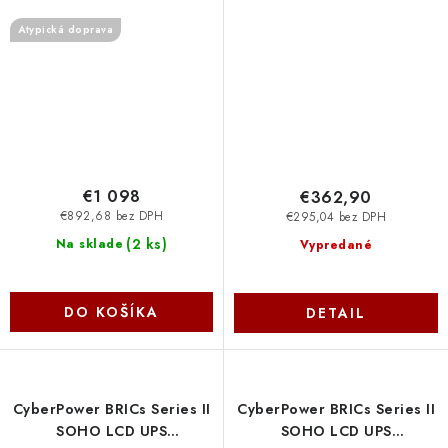
2200VA/2200W, 2U
IEC-320 C14 PDU41004
Atypická doprava
PR2200ERTXL2U Cyber
Cyber Power Systems
Power Systems
€1 098
€362,90
€892,68 bez DPH
€295,04 bez DPH
(
2 ks
)
Na sklade
Vypredané
DO KOŠÍKA
DETAIL
CyberPower BRICs Series II
CyberPower BRICs Series II
SOHO LCD UPS
SOHO LCD UPS