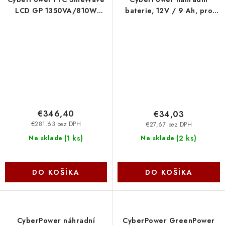
LCD GP 1350VA/810W
baterie, 12V / 9 Ah, pro
CP1350EPFCLCD Cyber
UT2200E-FR RBP0090
Power Systems
Cyber Power Systems
€346,40
€34,03
€281,63 bez DPH
€27,67 bez DPH
(
1 ks
)
(
2 ks
)
Na sklade
Na sklade
DO KOŠÍKA
DO KOŠÍKA
CyberPower náhradní
CyberPower GreenPower