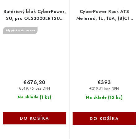
Batériový blok CyberPower,
CyberPower Rack ATS
2U, pro OLS3000ERT2UA
Metered, 1U, 16A, (8)C13
BPSE72V40ART2U Cyber
(2)C19, IEC-320 C20 (2)
Atypická doprava
Power Systems
PDU24005 Cyber Power
Systems
€676,20
€393
€549,76 bez DPH
€319,51 bez DPH
(
1 ks
)
(
12 ks
)
Na sklade
Na sklade
DO KOŠÍKA
DO KOŠÍKA