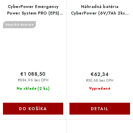
CyberPower Emergency
Náhradná batéria
Power System PRO (EPS)
CyberPower (6V/7Ah 2ks v
3500VA/2450W
sade) pre
Atypická doprava
CPS3500PRO Cyber Power
OR600ELCDRM1U,
Systems
OR600ERM1U (RB0690X2)
RBP0019 Cyber Power
Systems
€1 088,50
€62,34
€884,96 bez DPH
€50,68 bez DPH
(
2 ks
)
Na sklade
Vypredané
DO KOŠÍKA
DETAIL