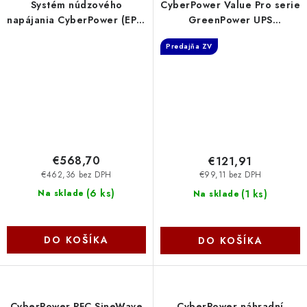
Systém núdzového
CyberPower Value Pro serie
napájania CyberPower (EPS)
GreenPower UPS
1500VA/1050W CPS1500PIE
1000VA/550W, české
Predajňa ZV
Cyber Power Systems
zásuvky VP1000ELCD-FR
Cyber Power Systems
€568,70
€121,91
€462,36 bez DPH
€99,11 bez DPH
(
6 ks
)
(
1 ks
)
Na sklade
Na sklade
DO KOŠÍKA
DO KOŠÍKA
CyberPower PFC SineWave
CyberPower náhradní