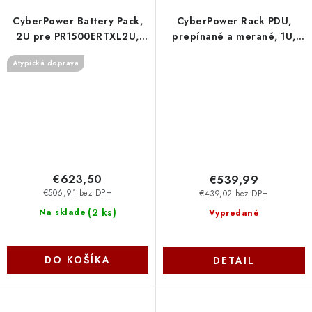
CyberPower Battery Pack,
CyberPower Rack PDU,
2U pre PR1500ERTXL2U,
prepínané a merané, 1U,
PR2200ERTXL2U,
16A, (8)C13, IEC-320 C20
Atypická doprava
PR3000ERTXL2U
PDU81005 Cyber Power
BP48VP2U02 Cyber Power
Systems
Systems
€623,50
€539,99
€506,91 bez DPH
€439,02 bez DPH
(
2 ks
)
Na sklade
Vypredané
DO KOŠÍKA
DETAIL