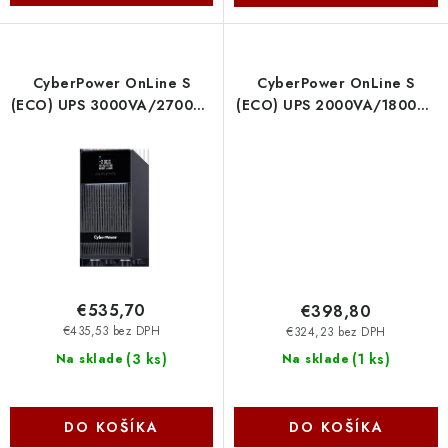
CyberPower OnLine S
CyberPower OnLine S
(ECO) UPS 3000VA/2700W,
(ECO) UPS 2000VA/1800W,
Tower OLS3KECR Cyber
Tower OLS2KECR Cyber
Power Systems
Power Systems
€535,70
€398,80
€435,53 bez DPH
€324,23 bez DPH
(
3 ks
)
(
1 ks
)
Na sklade
Na sklade
DO KOŠÍKA
DO KOŠÍKA