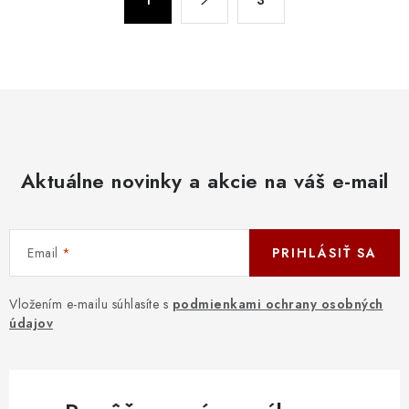
l
1
3
t
á
r
d
á
n
a
k
c
o
i
v
e
a
p
Aktuálne novinky a akcie na váš e-mail
n
r
i
v
e
k
Email
PRIHLÁSIŤ SA
y
v
Vložením e-mailu súhlasíte s
podmienkami ochrany osobných
ý
údajov
p
i
s