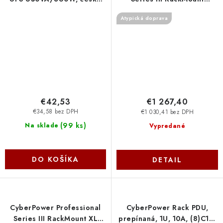
zásuvky BU650EG-FR Cyber
3000VA/3000W, 2U
Atypická doprava
Power Systems
PR3000ERT2U Cyber Power
Systems
€42,53
€1 267,40
€34,58 bez DPH
€1 030,41 bez DPH
(
99 ks
)
Na sklade
Vypredané
DO KOŠÍKA
DETAIL
CyberPower Professional
CyberPower Rack PDU,
Series III RackMount XL
prepínaná, 1U, 10A, (8)C13,