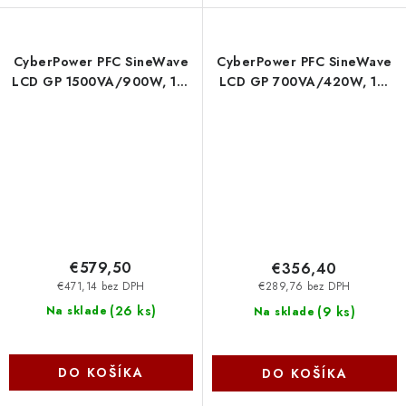
CyberPower PFC SineWave
CyberPower PFC SineWave
LCD GP 1500VA/900W, 1U,
LCD GP 700VA/420W, 1U,
Rack, hl.389 mm
Rack, hl.230 mm
CP1500EIPFCRM1U Cyber
CP700EIPFCRM1U Cyber
Power Systems
Power Systems
€579,50
€356,40
€471,14 bez DPH
€289,76 bez DPH
(
26 ks
)
(
9 ks
)
Na sklade
Na sklade
DO KOŠÍKA
DO KOŠÍKA