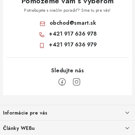
u
Pomôžeme vám s výberom
Potrebujete s niečím poradiť? Sme tu pre vás!
obchod
@
smart.sk
+421 917 636 978
+421 917 636 979
Z
á
Informácie pre vás
p
ä
Obchodné podmienky
Články WEBu
t