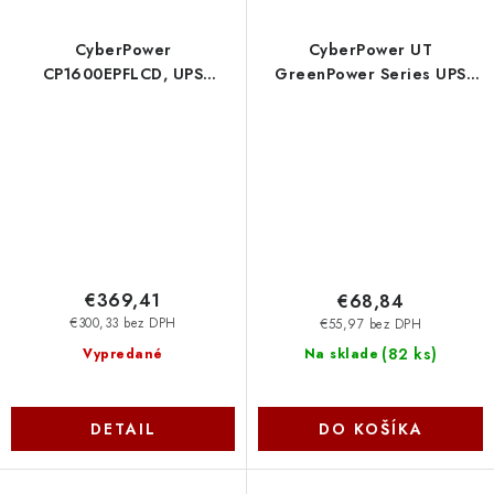
CyberPower
CyberPower UT
CP1600EPFLCD, UPS
GreenPower Series UPS
Intelligent PFC,
850VA/425W, české
1600VA/1000W, LCD, 6x
zásuvky UT850EG-FR Cyber
Schuko, RJ11/RJ45, USB
Power Systems
CP1600EPFCLCD Cyber
Power Systems
€369,41
€68,84
€300,33 bez DPH
€55,97 bez DPH
(
82 ks
)
Vypredané
Na sklade
DETAIL
DO KOŠÍKA