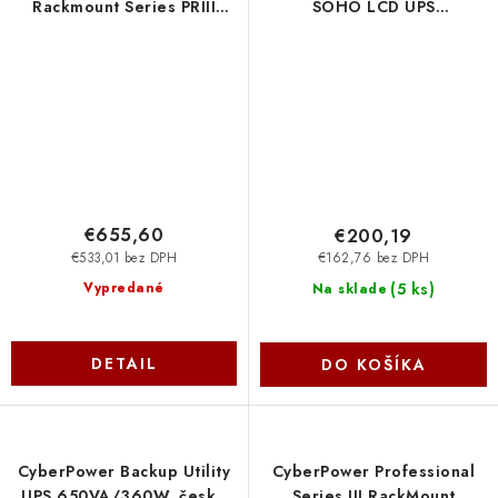
Rackmount Series PRIII
SOHO LCD UPS
1000VA/1000W,2U
1200VA/720W, nemecké
PR1000ERT2U Cyber Power
zásuvky SCHUKO
Systems
BR1200ELCD Cyber Power
Systems
€655,60
€200,19
€533,01 bez DPH
€162,76 bez DPH
(
5 ks
)
Vypredané
Na sklade
DETAIL
DO KOŠÍKA
CyberPower Backup Utility
CyberPower Professional
UPS 650VA/360W, české
Series III RackMount