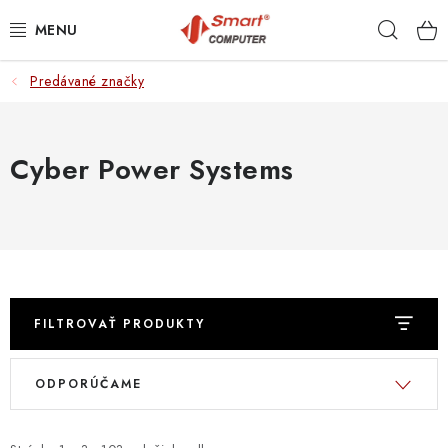
Prejsť
Hľad
na
obsah
Predávané značky
NOTEBOOKY
MOBILNÉ ZARIADENIA
Cyber Power Systems
PC A KOMPONENTY
PERIFÉRIE
TLAČIARNE
FILTROVAŤ PRODUKTY
SIETE
V
R
ODPORÚČAME
ý
a
ELEKTRONIKA
p
d