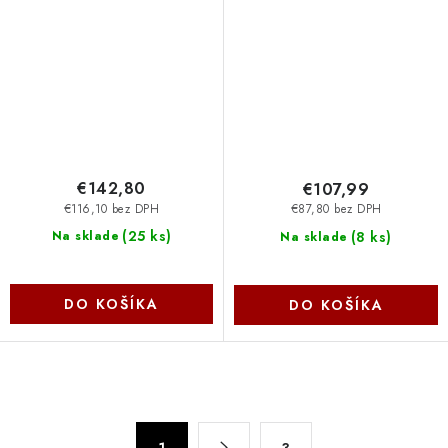
1000VA/600W, české
700VA/420W, české
zásuvky BR1000ELCD-FR
zásuvky BR700ELCD-FR
Cyber Power Systems
Cyber Power Systems
€142,80
€107,99
€116,10 bez DPH
€87,80 bez DPH
(
25 ks
)
(
8 ks
)
Na sklade
Na sklade
DO KOŠÍKA
DO KOŠÍKA
O
v
S