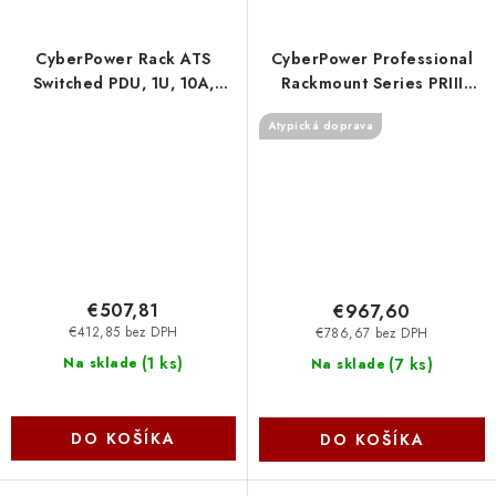
CyberPower Rack ATS
CyberPower Professional
Switched PDU, 1U, 10A,
Rackmount Series PRIII
(12)C13, IEC-320 C14 (2)
2200VA/2200W,2U
Atypická doprava
PDU44004 Cyber Power
PR2200ERT2U Cyber Power
Systems
Systems
€507,81
€967,60
€412,85 bez DPH
€786,67 bez DPH
(
1 ks
)
(
7 ks
)
Na sklade
Na sklade
DO KOŠÍKA
DO KOŠÍKA