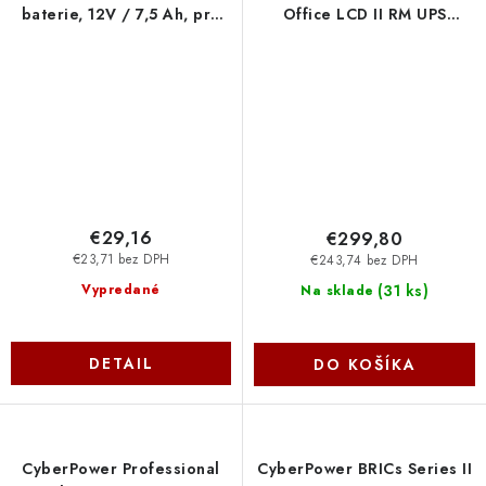
baterie, 12V / 7,5 Ah, pro
Office LCD II RM UPS
UT1500E-FR RBP0089 Cyber
600VA/360W, 1U, hloubka
Power Systems
23,5 cm OR600ERM1U
Cyber Power Systems
€29,16
€299,80
€23,71 bez DPH
€243,74 bez DPH
(
31 ks
)
Vypredané
Na sklade
DETAIL
DO KOŠÍKA
CyberPower Professional
CyberPower BRICs Series II