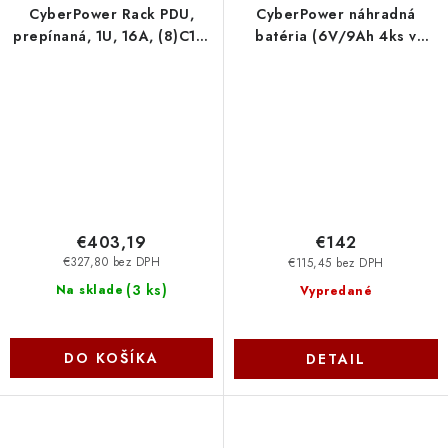
CyberPower Rack PDU,
CyberPower náhradná
prepínaná, 1U, 16A, (8)C13,
batéria (6V/9Ah 4ks v
IEC-320 C20 PDU41005
sade) pre
Cyber Power Systems
OR1500ELCDRM1U,
OR1500ERM1U RBP0026
Cyber Power Systems
€403,19
€142
€327,80 bez DPH
€115,45 bez DPH
(
3 ks
)
Na sklade
Vypredané
DO KOŠÍKA
DETAIL