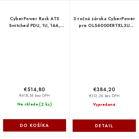
CyberPower Rack ATS
3-ročná záruka CyberPower
Switched PDU, 1U, 16A,
pre OLS6000ERTXL3U
(8)C13, (2)C19, IEC C20 (2)
EXW3Y0160 Cyber Power
PDU44005 Cyber Power
Systems
Systems
€514,80
€384,20
€418,54 bez DPH
€312,36 bez DPH
(
2 ks
)
Na sklade
Vypredané
DO KOŠÍKA
DETAIL