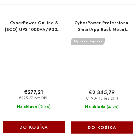
CyberPower OnLine S
CyberPower Professional
(ECO) UPS 1000VA/900W,
SmartApp Rack Mount
Tower OLS1KECR Cyber
OnLine 5U,6kVA/6kW
Atypická doprava
Power Systems
OLS6KERT5UM Cyber
Power Systems
€277,21
€2 345,79
€225,37 bez DPH
€1 907,15 bez DPH
(
2 ks
)
(
4 ks
)
Na sklade
Na sklade
DO KOŠÍKA
DO KOŠÍKA