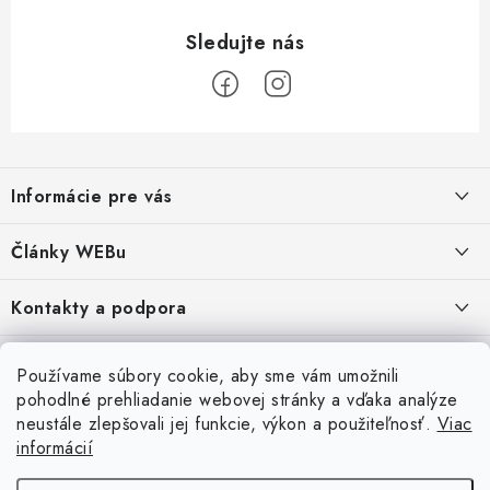
Z
á
Informácie pre vás
p
ä
Obchodné podmienky
Články WEBu
t
Ochrana osobných údajov
i
Dôležité oznamy
Kontakty a podpora
16.6.2026
e
Moja objednávka
Predajňa a sídlo spoločnosti
Servisné služby
Odstúpenie od zmluvy
Nákup na splátky
Používame súbory cookie, aby sme vám umožnili
2.8.2022
23.10.2022
pohodlné prehliadanie webovej stránky a vďaka analýze
Formuláre na stiahnutie
Servis a služby pre Vás
Doprava - UPS
Doprava - Packeta
Splátky - Home Credit
neustále zlepšovali jej funkcie, výkon a použiteľnosť.
Viac
Doprava a Platba
5.3.2022
Ako nakupovať
informácií
Napíšte nám
4.3.2022
18.3.2022
Inštalácia a servis NB