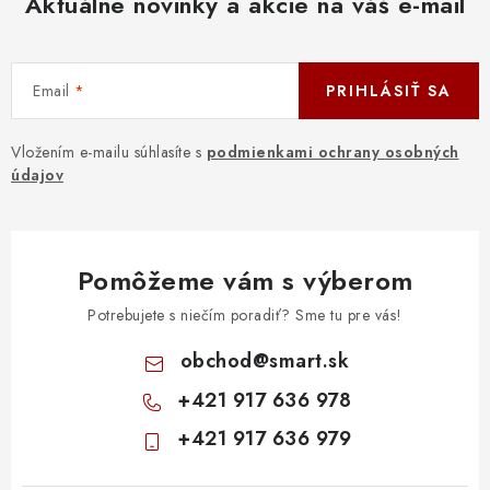
Aktuálne novinky a akcie na váš e-mail
DOMÁCNOSŤ
: DOBRÁ CENA
Email
PRIHLÁSIŤ SA
: PREDAJŇA ZV
Vložením e-mailu súhlasíte s
podmienkami ochrany osobných
: OBĽÚBENÉ PRODUKTY
údajov
: TOP PRODUKTY
Pomôžeme vám s výberom
: NOVÉ PRODUKTY
Potrebujete s niečím poradiť? Sme tu pre vás!
ZNAČKY
obchod
@
smart.sk
+421 917 636 978
Obchodné podmienky
Ochrana osobných údajov
+421 917 636 979
Moja objednávka
Odstúpenie od zmluvy
Formuláre na stiahnutie
Napíšte nám