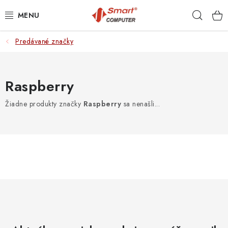
Prejsť
Hľad
na
obsah
Predávané značky
NOTEBOOKY
MOBILNÉ ZARIADENIA
Raspberry
PC A KOMPONENTY
Žiadne produkty značky
Raspberry
sa nenašli...
PERIFÉRIE
TLAČIARNE
SIETE
ELEKTRONIKA