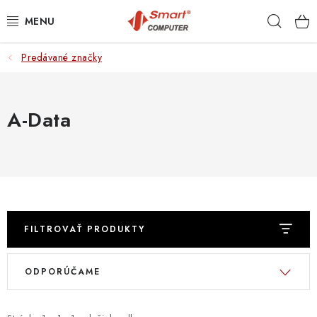
Prejsť
Hľad
na
obsah
Predávané značky
NOTEBOOKY
MOBILNÉ ZARIADENIA
A-Data
PC A KOMPONENTY
PERIFÉRIE
TLAČIARNE
FILTROVAŤ PRODUKTY
SIETE
V
R
ODPORÚČAME
ý
a
ELEKTRONIKA
p
d