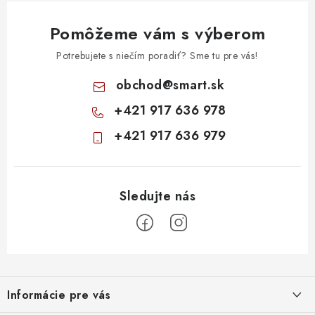
ý
Pomôžeme vám s výberom
p
i
Potrebujete s niečím poradiť? Sme tu pre vás!
s
obchod
@
smart.sk
u
+421 917 636 978
+421 917 636 979
Z
á
Informácie pre vás
p