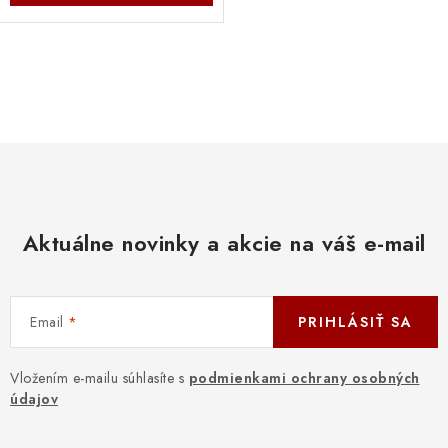
O
v
l
á
d
a
c
Aktuálne novinky a akcie na váš e-mail
i
e
p
Email
PRIHLÁSIŤ SA
r
v
Vložením e-mailu súhlasíte s
podmienkami ochrany osobných
k
údajov
y
v