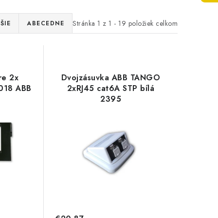
Stránka
1
z
1
-
19
položiek celkom
ŠIE
ABECEDNE
re 2x
Dvojzásuvka ABB TANGO
018 ABB
2xRJ45 cat6A STP bílá
2395