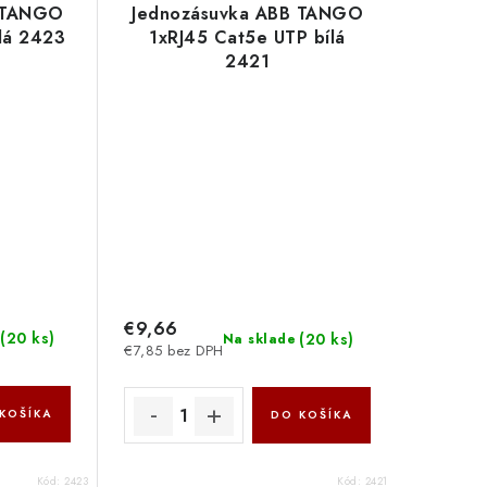
B TANGO
Jednozásuvka ABB TANGO
lá 2423
1xRJ45 Cat5e UTP bílá
2421
€9,66
(
20 ks
)
(
20 ks
)
Na sklade
€7,85 bez DPH
KOŠÍKA
DO KOŠÍKA
Kód:
2423
Kód:
2421