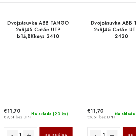
Dvojzásuvka ABB TANGO
Dvojzásuvka ABB
2xRJ45 Cat5e UTP
2xRJ45 Cat5e UT
bílá,BKkeys 2410
2420
€11,70
€11,70
(
20 ks
)
Na sklade
Na sklade
€9,51 bez DPH
€9,51 bez DPH
DO KOŠÍKA
DO 