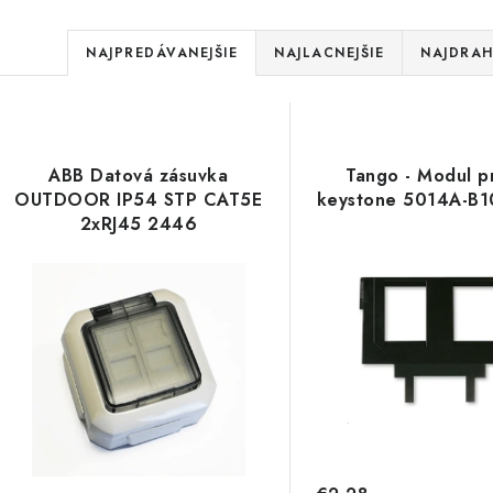
R
NAJPREDÁVANEJŠIE
NAJLACNEJŠIE
NAJDRAH
a
V
d
ý
e
ABB Datová zásuvka
Tango - Modul p
p
OUTDOOR IP54 STP CAT5E
keystone 5014A-B1
n
2xRJ45 2446
i
s
e
p
p
r
r
o
o
d
d