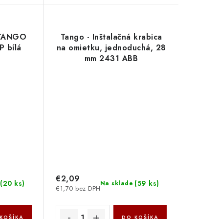
 TANGO
Tango - Inštalačná krabica
P bílá
na omietku, jednoduchá, 28
mm 2431 ABB
€2,09
(
20 ks
)
(
59 ks
)
Na sklade
€1,70 bez DPH
KOŠÍKA
DO KOŠÍKA