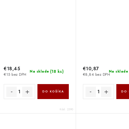
€18,45
€10,87
(
18 ks
)
Na sklade
Na sklade
€15 bez DPH
€8,84 bez DPH
DO KOŠÍKA
DO 
Kód:
2390