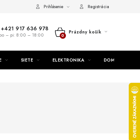
nutie
Napíšte nám
Prihlásenie
Registrácia
+421 917 636 978
Prázdny košík
po – pi: 8:00 – 18:00
NÁKUPNÝ
KOŠÍK
E
SIETE
ELEKTRONIKA
DOMÁCNOSŤ