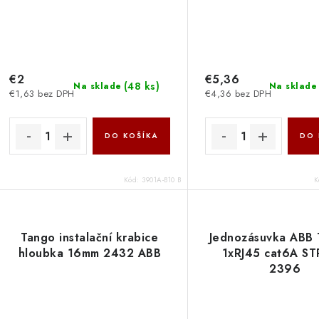
€2
€5,36
(
48 ks
)
Na sklade
Na sklade
€1,63 bez DPH
€4,36 bez DPH
DO KOŠÍKA
DO 
Kód:
3901A-B10 B
K
Tango instalační krabice
Jednozásuvka AB
hloubka 16mm 2432 ABB
1xRJ45 cat6A STP
2396