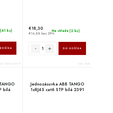
€18,30
(
61 ks
)
(
2 ks
)
Na sklade
€14,88 bez DPH
KOŠÍKA
DO KOŠÍKA
ód:
5014A-A100 B
Kód:
2445
B TANGO
Jednozásuvka ABB TANGO
 bílá
1xRJ45 cat6 STP bílá 2391