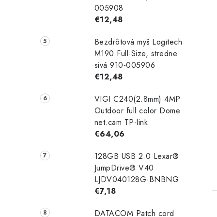
005908
€12,48
Bezdrôtová myš Logitech
M190 Full-Size, stredne
sivá 910-005906
€12,48
VIGI C240(2.8mm) 4MP
Outdoor full color Dome
net.cam TP-link
€64,06
128GB USB 2.0 Lexar®
JumpDrive® V40
LJDV040128G-BNBNG
€7,18
DATACOM Patch cord