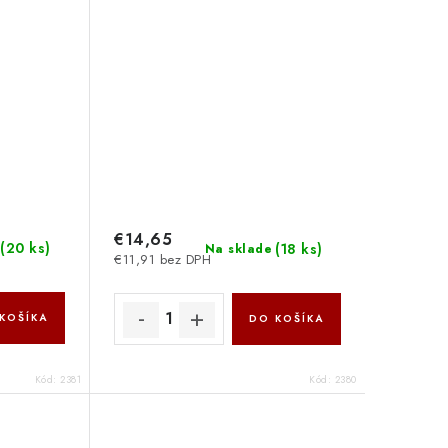
€14,65
(
20 ks
)
(
18 ks
)
Na sklade
€11,91 bez DPH
KOŠÍKA
DO KOŠÍKA
Kód:
2381
Kód:
2380