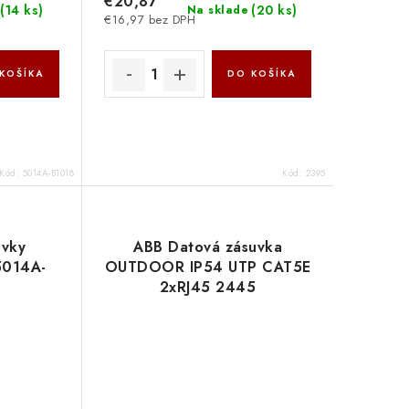
€20,87
(
14 ks
)
(
20 ks
)
Na sklade
€16,97 bez DPH
KOŠÍKA
DO KOŠÍKA
Kód:
5014A-B1018
Kód:
2395
uvky
ABB Datová zásuvka
5014A-
OUTDOOR IP54 UTP CAT5E
B
2xRJ45 2445