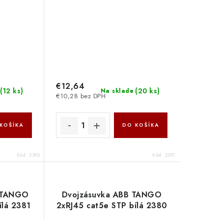
€12,64
(
12 ks
)
(
20 ks
)
Na sklade
€10,28 bez DPH
KOŠÍKA
DO KOŠÍKA
Kód:
2396
Kód:
2391
B TANGO
Dvojzásuvka ABB TANGO
ílá 2381
2xRJ45 cat5e STP bílá 2380