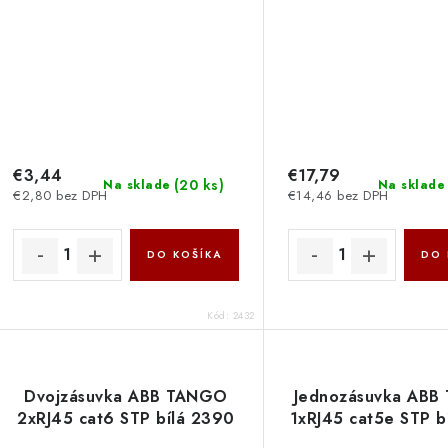
€3,44
€17,79
(
20 ks
)
Na sklade
Na sklade
€2,80 bez DPH
€14,46 bez DPH
DO KOŠÍKA
DO 
Kód:
2432
Dvojzásuvka ABB TANGO
Jednozásuvka AB
2xRJ45 cat6 STP bílá 2390
1xRJ45 cat5e STP b