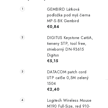
GEMBIRD Látková
podložka pod myš čierna
MP-S-BK Gembird
€0,84
DIGITUS Keystone Cat6A,
tieneny STP, tool free,
strieborný DN-93615
Digitus
€5,15
DATACOM patch cord
UTP cat5e 0,5M zelený
1504
€2,40
Logitech Wireless Mouse
M190 Full-Size, red 910-