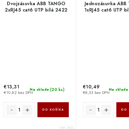
Dvojzásuvka ABB TANGO
Jednozásuvka AB
2xRJ45 cat6 UTP bílá 2422
1xRJ45 cat6 UTP bí
€13,31
€10,49
(
20 ks
)
Na sklade
Na sklade
€10,82 bez DPH
€8,53 bez DPH
DO KOŠÍKA
DO 
Kód:
2422