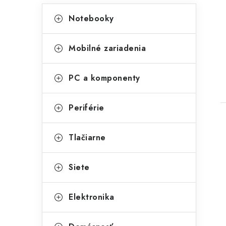
K
Preskočiť
Notebooky
kategórie
a
t
t
Mobilné zariadenia
e
g
PC a komponenty
ó
r
Periférie
i
Tlačiarne
e
Siete
Elektronika