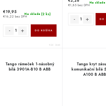
u
€2,28
u
Na sklade
€1,85 bez DPH
k
k
€19,95
(
2 ks
)
Na sklade
€16,22 bez DPH
t
DO 
o
o
DO KOŠÍKA
v
v
Kód:
2446
Tango rámeček 1-násobný
Tango kryt zás
bílá 3901A-B10 B ABB
komunikační bílá 
A100 B AB