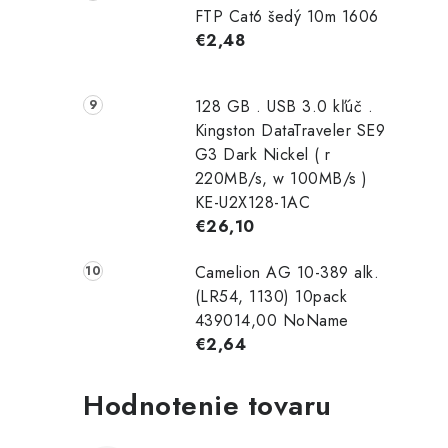
FTP Cat6 šedý 10m 1606
€2,48
128 GB . USB 3.0 kľúč .
Kingston DataTraveler SE9
G3 Dark Nickel ( r
220MB/s, w 100MB/s )
KE-U2X128-1AC
€26,10
Camelion AG 10-389 alk.
(LR54, 1130) 10pack
439014,00 NoName
€2,64
Hodnotenie tovaru