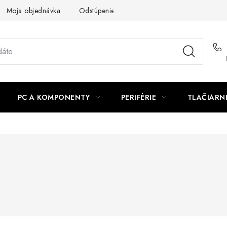
Moja objednávka
Odstúpenie od zmluvy
Formuláre na stiah
PC A KOMPONENTY
PERIFÉRIE
TLAČIARN