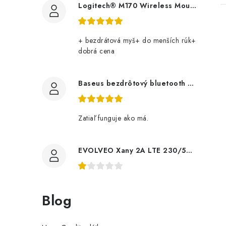
Logitech® M170 Wireless Mouse GREY 910-004642
+ bezdrátová myš+ do menších rúk+
dobrá cena
Baseus bezdrôtový bluetooth adaptér BA07 čierny 6932172622497 NoName
Zatiaľ funguje ako má.
EVOLVEO Xany 2A LTE 230/5V, 45dBi aktivní pokojová anténa DVB-T/T2, LTE filtr tdexany2a Evolveo
Blog