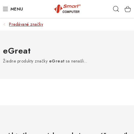
Prejsť
Hľad
na
obsah
Predávané značky
NOTEBOOKY
MOBILNÉ ZARIADENIA
eGreat
PC A KOMPONENTY
Žiadne produkty značky
eGreat
sa nenašli...
PERIFÉRIE
TLAČIARNE
SIETE
ELEKTRONIKA