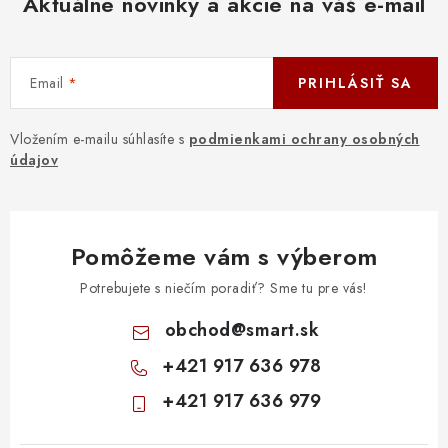
Aktuálne novinky a akcie na váš e-mail
DOMÁCNOSŤ
: DOBRÁ CENA
Email
PRIHLÁSIŤ SA
: PREDAJŇA ZV
Vložením e-mailu súhlasíte s
podmienkami ochrany osobných
: OBĽÚBENÉ PRODUKTY
údajov
: TOP PRODUKTY
Pomôžeme vám s výberom
: NOVÉ PRODUKTY
Potrebujete s niečím poradiť? Sme tu pre vás!
ZNAČKY
obchod
@
smart.sk
+421 917 636 978
Obchodné podmienky
Ochrana osobných údajov
+421 917 636 979
Moja objednávka
Odstúpenie od zmluvy
Formuláre na stiahnutie
Napíšte nám