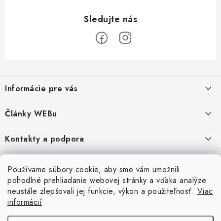
Z
á
Informácie pre vás
p
ä
Obchodné podmienky
Články WEBu
t
Ochrana osobných údajov
i
Dôležité oznamy
Kontakty a podpora
16.6.2026
e
Moja objednávka
Predajňa a sídlo spoločnosti
Servisné služby
Odstúpenie od zmluvy
Nákup na splátky
Používame súbory cookie, aby sme vám umožnili
2.8.2022
23.10.2022
pohodlné prehliadanie webovej stránky a vďaka analýze
Formuláre na stiahnutie
Servis a služby pre Vás
Doprava - UPS
Doprava - Packeta
Splátky - Home Credit
neustále zlepšovali jej funkcie, výkon a použiteľnosť.
Viac
Doprava a Platba
5.3.2022
Ako nakupovať
informácií
Napíšte nám
4.3.2022
18.3.2022
Inštalácia a servis NB