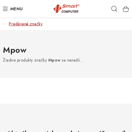
Prejsť
Hľad
na
obsah
Predávané značky
NOTEBOOKY
MOBILNÉ ZARIADENIA
Mpow
PC A KOMPONENTY
Žiadne produkty značky
Mpow
sa nenašli...
PERIFÉRIE
TLAČIARNE
SIETE
ELEKTRONIKA