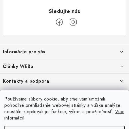
Z
á
Informácie pre vás
p
ä
Obchodné podmienky
Články WEBu
t
Ochrana osobných údajov
i
Dôležité oznamy
Kontakty a podpora
16.6.2026
e
Moja objednávka
Predajňa a sídlo spoločnosti
Servisné služby
Odstúpenie od zmluvy
Nákup na splátky
Používame súbory cookie, aby sme vám umožnili
2.8.2022
23.10.2022
pohodlné prehliadanie webovej stránky a vďaka analýze
Formuláre na stiahnutie
Servis a služby pre Vás
Doprava - UPS
Doprava - Packeta
Splátky - Home Credit
neustále zlepšovali jej funkcie, výkon a použiteľnosť.
Viac
Doprava a Platba
5.3.2022
Ako nakupovať
informácií
Napíšte nám
4.3.2022
18.3.2022
Inštalácia a servis NB