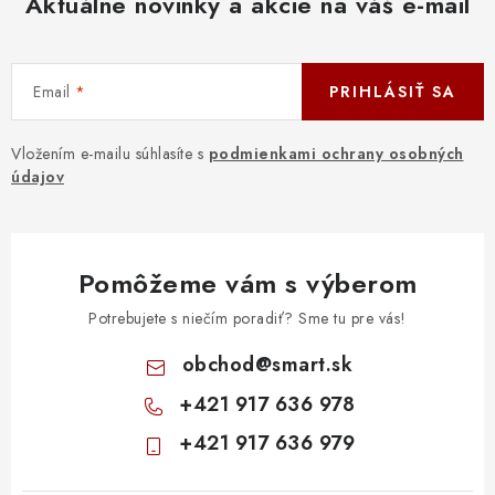
Aktuálne novinky a akcie na váš e-mail
DOMÁCNOSŤ
: DOBRÁ CENA
Email
PRIHLÁSIŤ SA
: PREDAJŇA ZV
Vložením e-mailu súhlasíte s
podmienkami ochrany osobných
: OBĽÚBENÉ PRODUKTY
údajov
: TOP PRODUKTY
Pomôžeme vám s výberom
: NOVÉ PRODUKTY
Potrebujete s niečím poradiť? Sme tu pre vás!
ZNAČKY
obchod
@
smart.sk
+421 917 636 978
Obchodné podmienky
Ochrana osobných údajov
+421 917 636 979
Moja objednávka
Odstúpenie od zmluvy
Formuláre na stiahnutie
Napíšte nám