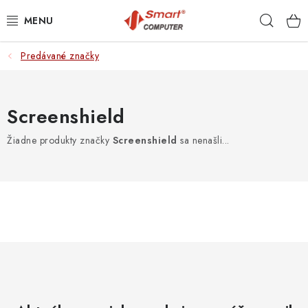
Prejsť
Hľad
na
obsah
Predávané značky
NOTEBOOKY
MOBILNÉ ZARIADENIA
Screenshield
PC A KOMPONENTY
Žiadne produkty značky
Screenshield
sa nenašli...
PERIFÉRIE
TLAČIARNE
SIETE
ELEKTRONIKA