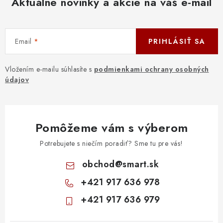
Aktuálne novinky a akcie na váš e-mail
DOMÁCNOSŤ
: DOBRÁ CENA
Email
PRIHLÁSIŤ SA
: PREDAJŇA ZV
Vložením e-mailu súhlasíte s
podmienkami ochrany osobných
: OBĽÚBENÉ PRODUKTY
údajov
: TOP PRODUKTY
Pomôžeme vám s výberom
: NOVÉ PRODUKTY
Potrebujete s niečím poradiť? Sme tu pre vás!
ZNAČKY
obchod
@
smart.sk
+421 917 636 978
Obchodné podmienky
Ochrana osobných údajov
+421 917 636 979
Moja objednávka
Odstúpenie od zmluvy
Formuláre na stiahnutie
Napíšte nám