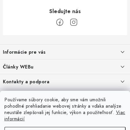
Z
á
Informácie pre vás
p
ä
Obchodné podmienky
Články WEBu
t
Ochrana osobných údajov
i
Dôležité oznamy
Kontakty a podpora
16.6.2026
e
Moja objednávka
Predajňa a sídlo spoločnosti
Servisné služby
Odstúpenie od zmluvy
Nákup na splátky
Používame súbory cookie, aby sme vám umožnili
2.8.2022
23.10.2022
pohodlné prehliadanie webovej stránky a vďaka analýze
Formuláre na stiahnutie
Servis a služby pre Vás
Doprava - UPS
Doprava - Packeta
Splátky - Home Credit
neustále zlepšovali jej funkcie, výkon a použiteľnosť.
Viac
Doprava a Platba
5.3.2022
Ako nakupovať
informácií
Napíšte nám
4.3.2022
18.3.2022
Inštalácia a servis NB