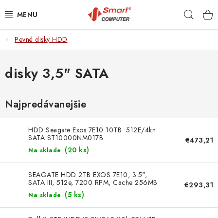
Prejsť
Hľad
na
obsah
Pevné disky HDD
NOTEBOOKY
MOBILNÉ ZARIADENIA
disky 3,5" SATA
PC A KOMPONENTY
Najpredávanejšie
PERIFÉRIE
HDD Seagate Exos 7E10 10TB 512E/4kn
SATA ST10000NM017B
€473,21
TLAČIARNE
(
20 ks
)
Na sklade
SIETE
SEAGATE HDD 2TB EXOS 7E10, 3.5",
SATA III, 512e, 7200 RPM, Cache 256MB
€293,31
ST2000NM017B Seagate
ELEKTRONIKA
(
5 ks
)
Na sklade