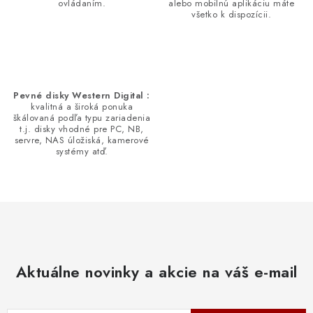
ovládaním.
alebo mobilnú aplikáciu máte
všetko k dispozícii.
Pevné disky Western Digital :
kvalitná a široká ponuka
škálovaná podľa typu zariadenia
t.j. disky vhodné pre PC, NB,
servre, NAS úložiská, kamerové
systémy atď.
Aktuálne novinky a akcie na váš e-mail