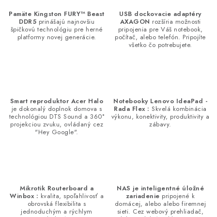
Pamäte Kingston FURY™ Beast
USB dockovacie adaptéry
DDR5
prinášajú najnovšiu
AXAGON
rozšíria možnosti
špičkovú technológiu pre herné
pripojenia pre Váš notebook,
platformy novej generácie.
počítač, alebo telefón. Pripojíte
všetko čo potrebujete.
Smart reproduktor Acer Halo
Notebooky Lenovo IdeaPad -
je dokonalý doplnok domova s
Rada Flex :
Skvelá kombinácia
technológiou DTS Sound a 360°
výkonu, konektivity, produktivity a
projekciou zvuku, ovládaný cez
zábavy.
"Hey Google".
Mikrotik Routerboard a
NAS je inteligentné úložné
Winbox :
kvalita, spoľahlivosť a
zariadenie
pripojené k
obrovská flexibilita s
domácej, alebo alebo firemnej
jednoduchým a rýchlym
sieti. Cez webový prehliadač,