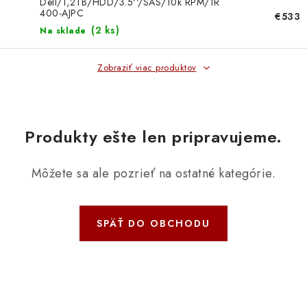
DOMÁCNOSŤ
Dell/1,2TB/HDD/3.5''/SAS/10k RPM/1R
400-AJPC
€533
(
2 ks
)
Na sklade
: DOBRÁ CENA
Zobraziť viac produktov
: PREDAJŇA ZV
: OBĽÚBENÉ PRODUKTY
Produkty ešte len pripravujeme.
: TOP PRODUKTY
Môžete sa ale pozrieť na ostatné kategórie.
: NOVÉ PRODUKTY
ZNAČKY
SPÄŤ DO OBCHODU
Obchodné podmienky
Ochrana osobných údajov
Moja objednávka
Odstúpenie od zmluvy
Formuláre na stiahnutie
Napíšte nám