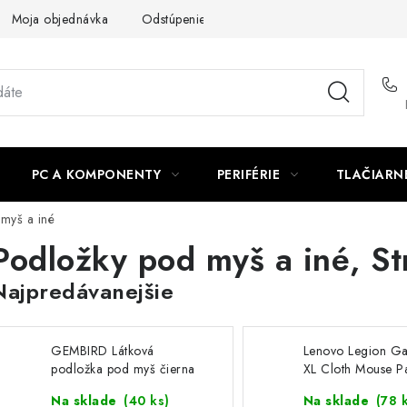
Moja objednávka
Odstúpenie od zmluvy
Formuláre na stiah
PC A KOMPONENTY
PERIFÉRIE
TLAČIARN
myš a iné
Podložky pod myš a iné
, S
Najpredávanejšie
GEMBIRD Látková
Lenovo Legion G
podložka pod myš čierna
XL Cloth Mouse P
MP-S-BK Gembird
GXH0W29068
Na sklade
(
40 ks
)
Na sklade
(
78 