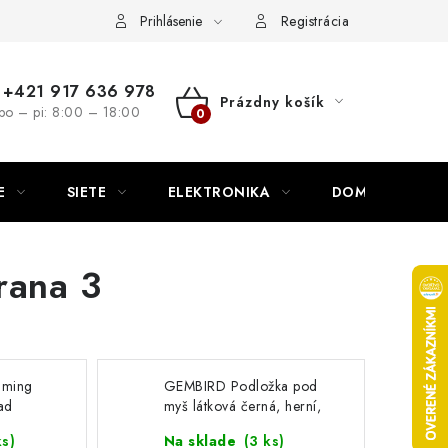
nutie
Napíšte nám
Prihlásenie
Registrácia
+421 917 636 978
Prázdny košík
po – pi: 8:00 – 18:00
NÁKUPNÝ
KOŠÍK
E
SIETE
ELEKTRONIKA
DOMÁCNOSŤ
trana 3
aming
GEMBIRD Podložka pod
ad
myš látková černá, herní,
400 x 450 MP-GAME-L
ks
)
Na sklade
(
3 ks
)
Gembird