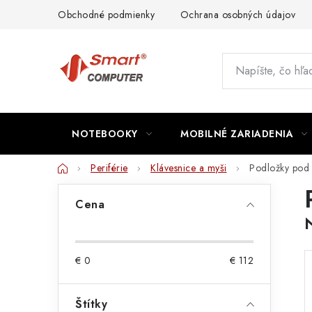
Prejsť
Obchodné podmienky
Ochrana osobných údajov
na
obsah
NOTEBOOKY
MOBILNÉ ZARIADENIA
Domov
Periférie
Klávesnice a myši
Podložky pod 
B
Cena
o
č
€
0
€
112
n
ý
Štítky