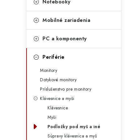
Notebooky
kategórie
a
t
Mobilné zariadenia
e
g
PC a komponenty
ó
t
r
Periférie
i
Monitory
e
Dotykové monitory
Príslušenstvo pre monitory
Klávesnice a myši
Klávesnice
Myši
Podložky pod myš a iné
Súpravy klávesnica a myš