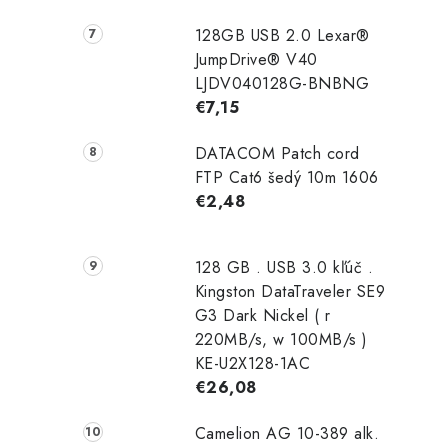
128GB USB 2.0 Lexar®
JumpDrive® V40
LJDV040128G-BNBNG
€7,15
DATACOM Patch cord
FTP Cat6 šedý 10m 1606
€2,48
128 GB . USB 3.0 kľúč .
Kingston DataTraveler SE9
G3 Dark Nickel ( r
220MB/s, w 100MB/s )
KE-U2X128-1AC
€26,08
Camelion AG 10-389 alk.