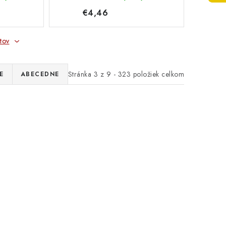
€4,46
tov
Stránka
3
z
9
-
323
položiek celkom
E
ABECEDNE
TTLE
CONNECT IT BATTLE
 pod
RNBW podložka pod myš,
 velká
malá CMP-1100-SM
ect IT
Connect IT